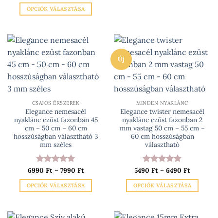
/ 5
van.
-
OPCIÓK VÁLASZTÁSA
A
17990 Ft
Ennek
változatok
a
a
terméknek
termékoldalon
több
választhatók
Új
variációja
ki
van.
A
változatok
a
CSAJOS ÉKSZEREK
MINDEN NYAKLÁNC
Elegance nemesacél
Elegance twister nemesacél
termékoldalon
nyaklánc ezüst fazonban 45
nyaklánc ezüst fazonban 2
választhatók
cm – 50 cm – 60 cm
mm vastag 50 cm – 55 cm –
ki
hosszúságban választható 3
60 cm hosszúságban
mm széles
választható
Ártartomány:
Ártartom
6990
Értékelés:
Ft
–
7990
5
Ft
5490
Értékelés:
Ft
–
6490
5
Ft
6990 Ft
5490 Ft
/ 5
/ 5
-
-
OPCIÓK VÁLASZTÁSA
OPCIÓK VÁLASZTÁSA
7990 Ft
6490 Ft
Ennek
Ennek
a
a
terméknek
terméknek