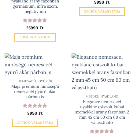
nyaklánc arany fazonban
Értékelés:
9990
Ft
5
ki
germánium, infra szem,
/ 5
negatív ion
OPCIÓK VÁLASZTÁSA
Ennek
a
Értékelés:
25990
Ft
5
terméknek
/ 5
TOVÁBB OLVASOM
több
variációja
van.
A
változatok
a
termékoldalon
NEMESACÉL GYŰRŰK
választhatók
Maja prémium minőségű
ki
nemesacél gyűrű akár
párban is
MINDEN NYAKLÁNC
Elegance nemesacél
nyaklánc csiszolt kubai
szemekkel arany fazonban 2
Értékelés:
8990
Ft
5
mm 45 cm 50 cm 60 cm
/ 5
választható
OPCIÓK VÁLASZTÁSA
Ennek
a