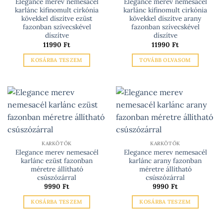
választhatók
Elegance merev nemesacél
Elegance merev nemesacél
karlánc kifinomult cirkónia
karlánc kifinomult cirkónia
ki
kövekkel díszítve ezüst
kövekkel díszítve arany
fazonban szívecskével
fazonban szívecskével
díszítve
díszítve
11990
Ft
11990
Ft
KOSÁRBA TESZEM
TOVÁBB OLVASOM
KARKÖTŐK
KARKÖTŐK
Elegance merev nemesacél
Elegance merev nemesacél
karlánc ezüst fazonban
karlánc arany fazonban
méretre állítható
méretre állítható
csúszózárral
csúszózárral
9990
Ft
9990
Ft
KOSÁRBA TESZEM
KOSÁRBA TESZEM