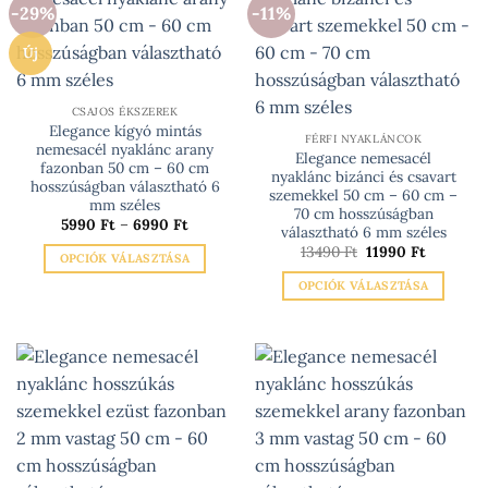
-29%
-11%
választhatók
variációja
ki
van.
Új
A
változatok
a
CSAJOS ÉKSZEREK
Elegance kígyó mintás
termékoldalon
FÉRFI NYAKLÁNCOK
nemesacél nyaklánc arany
választhatók
Elegance nemesacél
fazonban 50 cm – 60 cm
nyaklánc bizánci és csavart
ki
hosszúságban választható 6
szemekkel 50 cm – 60 cm –
mm széles
70 cm hosszúságban
Ártartomány:
5990
Ft
–
6990
Ft
választható 6 mm széles
5990 Ft
Original
Current
-
13490
Ft
11990
Ft
OPCIÓK VÁLASZTÁSA
price
price
6990 Ft
was:
is:
Ennek
OPCIÓK VÁLASZTÁSA
13490 Ft.
11990 Ft.
a
Ennek
terméknek
a
több
terméknek
variációja
több
van.
variációja
A
van.
változatok
A
a
változatok