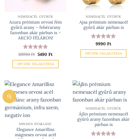
választhatók
választhatók
ki
ki
NEMESACÉL GYŰRŰK
NEMESACÉL GYŰRŰK
Azura prémium orvosi fém
Ajsa prémium nemesacél
gyűrű arany – fehérarany
gyűrű akár párban is
fazonban akár párban is –
AKCIÓ FÉLÁRON!
Értékelés:
9990
Ft
5
/ 5
OPCIÓK VÁLASZTÁSA
Original
Current
10990
Értékelés:
Ft
5490
5
Ft
price
price
/ 5
Ennek
was:
is:
OPCIÓK VÁLASZTÁSA
10990 Ft.
5490 Ft.
a
Ennek
terméknek
a
több
terméknek
variációja
több
van.
Új
variációja
A
van.
változatok
NEMESACÉL GYŰRŰK
A
a
Ájlin prémium nemesacél
változatok
gyűrű arany fazonban akár
termékoldalon
a
párban is
MINDEN NYAKLÁNC
választhatók
Elegance Amarillisz
termékoldalon
ki
mágneses orvosi acél
választhatók