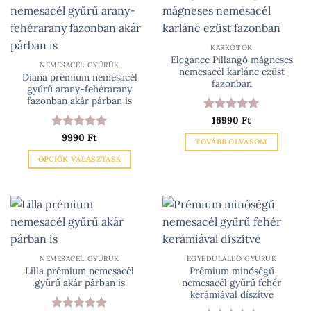
változatok
a
termékoldalon
KARKÖTŐK
választhatók
Elegance Pillangó mágneses
ki
NEMESACÉL GYŰRŰK
nemesacél karlánc ezüst
Diana prémium nemesacél
fazonban
gyűrű arany-fehérarany
fazonban akár párban is
Értékelés:
16990
Ft
5
/ 5
Értékelés:
9990
Ft
5
TOVÁBB OLVASOM
/ 5
OPCIÓK VÁLASZTÁSA
Ennek
a
terméknek
több
variációja
van.
NEMESACÉL GYŰRŰK
EGYEDÜLÁLLÓ GYŰRŰK
A
Lilla prémium nemesacél
Prémium minőségű
változatok
gyűrű akár párban is
nemesacél gyűrű fehér
a
kerámiával díszítve
termékoldalon