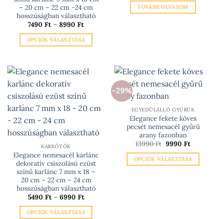
– 20 cm – 22 cm -24 cm
TOVÁBB OLVASOM
hosszúságban választható
Ártartomány:
7490
Ft
–
8990
Ft
7490 Ft
-
OPCIÓK VÁLASZTÁSA
8990 Ft
Ennek
a
terméknek
több
-29%
variációja
van.
EGYEDÜLÁLLÓ GYŰRŰK
A
Elegance fekete köves
változatok
pecsét nemesacél gyűrű
a
arany fazonban
termékoldalon
Original
Current
13990
Ft
9990
Ft
KARKÖTŐK
price
price
választhatók
Elegance nemesacél karlánc
was:
is:
OPCIÓK VÁLASZTÁSA
13990 Ft.
9990 Ft.
dekoratív csiszolású ezüst
ki
Ennek
színű karlánc 7 mm x 18 –
20 cm – 22 cm – 24 cm
a
hosszúságban választható
terméknek
Ártartomány:
5490
Ft
–
6990
Ft
több
5490 Ft
-
variációja
OPCIÓK VÁLASZTÁSA
6990 Ft