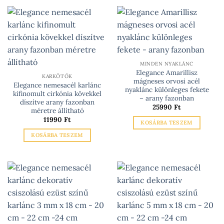
MINDEN NYAKLÁNC
Elegance Amarillisz
KARKÖTŐK
mágneses orvosi acél
Elegance nemesacél karlánc
nyaklánc különleges fekete
kifinomult cirkónia kövekkel
– arany fazonban
díszítve arany fazonban
25990
Ft
méretre állítható
11990
Ft
KOSÁRBA TESZEM
KOSÁRBA TESZEM