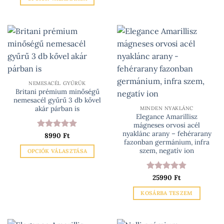
10490 Ft
Ennek
a
terméknek
több
variációja
van.
A
változatok
NEMESACÉL GYŰRŰK
Britani prémium minőségű
a
nemesacél gyűrű 3 db kővel
termékoldalon
akár párban is
MINDEN NYAKLÁNC
választhatók
Elegance Amarillisz
mágneses orvosi acél
ki
nyaklánc arany – fehérarany
Értékelés:
8990
Ft
5
fazonban germánium, infra
/ 5
szem, negatív ion
OPCIÓK VÁLASZTÁSA
Ennek
a
Értékelés:
25990
Ft
terméknek
4.83
/ 5
KOSÁRBA TESZEM
több
variációja
van.