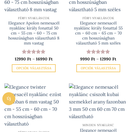
A
termékoldalon
változatok
választhatók
a
ki
FÉRFI NYAKLÁNCOK
FÉRFI NYAKLÁNCOK
Elegance Apolon nemesacél
Elegance nemesacél
termékoldalon
nyaklánc király fonattal 50
nyaklánc király fonattal 55
választhatók
cm – 55 cm – 60 – 75 cm
cm – 60 cm – 65 cm – 70
ki
hosszúságban választható 8
cm hosszúságban
mm vastag
választható 5 mm széles
Ártartomány:
Ártarto
12990
Értékelés:
Ft
–
16990
5
Ft
9990
Értékelés:
Ft
–
12990
5
Ft
12990 Ft
9990 Ft
/ 5
/ 5
-
-
OPCIÓK VÁLASZTÁSA
OPCIÓK VÁLASZTÁSA
16990 Ft
12990 Ft
Ennek
Ennek
a
a
terméknek
terméknek
több
több
Új
variációja
variációja
van.
van.
A
A
változatok
változatok
a
a
MINDEN NYAKLÁNC
Elegance nemesacél
termékoldalon
termékoldalon