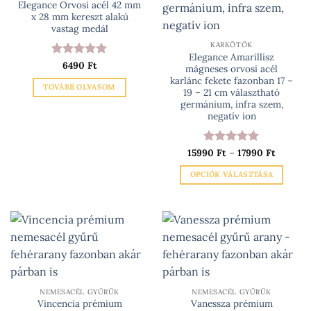
Elegance Orvosi acél 42 mm
x 28 mm kereszt alakú
vastag medál
KARKÖTŐK
Elegance Amarillisz
Értékelés:
6490
Ft
5
mágneses orvosi acél
/ 5
karlánc fekete fazonban 17 –
TOVÁBB OLVASOM
19 – 21 cm választható
germánium, infra szem,
negatív ion
Ártarto
15990
Értékelés:
Ft
–
17990
5
Ft
15990 Ft
/ 5
-
OPCIÓK VÁLASZTÁSA
17990 Ft
Ennek
a
terméknek
több
variációja
van.
A
változatok
NEMESACÉL GYŰRŰK
NEMESACÉL GYŰRŰK
Vincencia prémium
Vanessza prémium
a