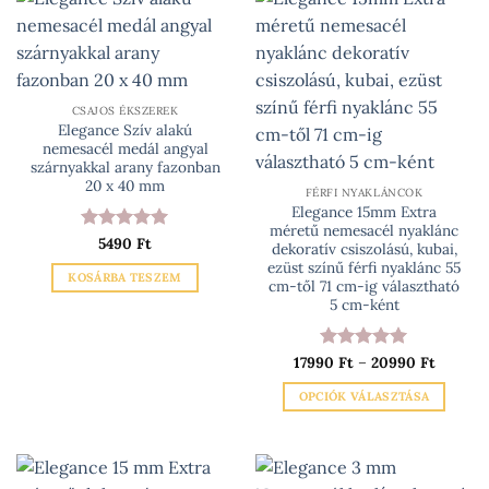
több
több
variációja
variációja
van.
van.
A
A
változatok
változatok
CSAJOS ÉKSZEREK
Elegance Szív alakú
a
a
nemesacél medál angyal
termékoldalon
termékoldalon
szárnyakkal arany fazonban
választhatók
választhatók
20 x 40 mm
FÉRFI NYAKLÁNCOK
ki
ki
Elegance 15mm Extra
méretű nemesacél nyaklánc
Értékelés:
5490
Ft
5
dekoratív csiszolású, kubai,
/ 5
ezüst színű férfi nyaklánc 55
KOSÁRBA TESZEM
cm-től 71 cm-ig választható
5 cm-ként
Ártarto
17990
Értékelés:
Ft
–
20990
5
Ft
17990 F
/ 5
-
OPCIÓK VÁLASZTÁSA
20990 F
Ennek
a
terméknek