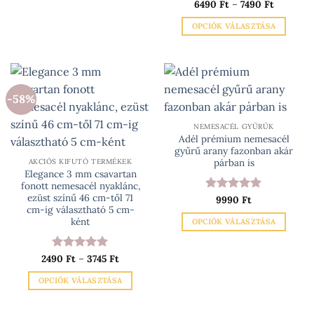
Ártartom
6490
Értékelés:
Ft
–
7490
5
Ft
6490 Ft
terméknek
/ 5
-
OPCIÓK VÁLASZTÁSA
több
7490 Ft
variációja
Ennek
van.
a
A
terméknek
változatok
több
-58%
a
variációja
termékoldalon
van.
NEMESACÉL GYŰRŰK
választhatók
A
Adél prémium nemesacél
ki
változatok
gyűrű arany fazonban akár
a
párban is
AKCIÓS KIFUTÓ TERMÉKEK
Elegance 3 mm csavartan
termékoldalon
fonott nemesacél nyaklánc,
választhatók
ezüst színű 46 cm-től 71
Értékelés:
9990
Ft
5
ki
cm-ig választható 5 cm-
/ 5
ként
OPCIÓK VÁLASZTÁSA
Ennek
a
Ártartomány:
2490
Értékelés:
Ft
–
3745
5
Ft
2490 Ft
terméknek
/ 5
-
OPCIÓK VÁLASZTÁSA
több
3745 Ft
Ennek
variációja
a
van.