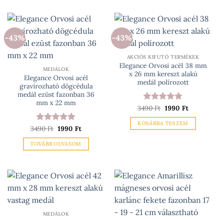
A
változatok
a
-43%
-43%
termékoldalon
választhatók
ki
AKCIÓS KIFUTÓ TERMÉKEK
Elegance Orvosi acél 38 mm
MEDÁLOK
x 26 mm kereszt alakú
Elegance Orvosi acél
medál polírozott
gravírozható dögcédula
medál ezüst fazonban 36
mm x 22 mm
Original
Current
3490
Értékelés:
Ft
1990
5
Ft
price
price
/ 5
was:
is:
KOSÁRBA TESZEM
3490 Ft.
1990 Ft.
Original
Current
3490
Értékelés:
Ft
1990
5
Ft
price
price
/ 5
was:
is:
TOVÁBB OLVASOM
3490 Ft.
1990 Ft.
MEDÁLOK