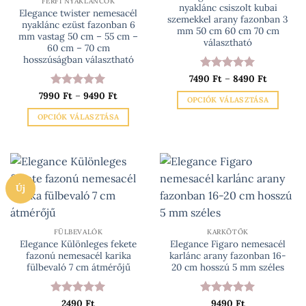
FÉRFI NYAKLÁNCOK
nyaklánc csiszolt kubai
választhatók
választhatók
Elegance twister nemesacél
szemekkel arany fazonban 3
nyaklánc ezüst fazonban 6
ki
ki
mm 50 cm 60 cm 70 cm
mm vastag 50 cm – 55 cm –
választható
60 cm – 70 cm
hosszúságban választható
Ártartom
7490
Értékelés:
Ft
–
8490
5
Ft
7490 Ft
/ 5
Ártartomány:
7990
Értékelés:
Ft
–
9490
5
Ft
-
OPCIÓK VÁLASZTÁSA
7990 Ft
8490 Ft
/ 5
-
Ennek
OPCIÓK VÁLASZTÁSA
9490 Ft
a
Ennek
terméknek
a
több
terméknek
variációja
több
van.
Új
variációja
A
van.
változatok
A
a
változatok
FÜLBEVALÓK
KARKÖTŐK
Elegance Különleges fekete
Elegance Figaro nemesacél
termékoldalon
a
fazonú nemesacél karika
karlánc arany fazonban 16-
választhatók
termékoldalon
fülbevaló 7 cm átmérőjű
20 cm hosszú 5 mm széles
ki
választhatók
ki
Értékelés:
2490
Ft
5
Értékelés:
9490
Ft
5