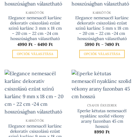
KARKÖTŐK
KARKÖTŐK
Elegance nemesacél karlánc
Elegance nemesacél karlánc
dekoratív csiszolású ezüst
dekoratív csiszolású ezüst
színű karlánc 3 mm x 18 cm
színű karlánc 5 mm x 18 cm
– 20 cm – 22 cm -24 cm
– 20 cm – 22 cm -24 cm
hosszúságban választható
hosszúságban választható
Ártartomány:
Ártartom
4990
Ft
–
6490
Ft
5990
Ft
–
7490
Ft
4990 Ft
5990 Ft
-
-
OPCIÓK VÁLASZTÁSA
OPCIÓK VÁLASZTÁSA
6490 Ft
7490 Ft
Ennek
Ennek
a
a
terméknek
terméknek
több
több
variációja
variációja
van.
van.
A
A
változatok
változatok
CSAJOS ÉKSZEREK
Eperke kétutas nemesacél
a
a
nyaklánc szolid vékony
termékoldalon
termékoldalon
arany fazonban 45 cm
KARKÖTŐK
választhatók
választhatók
Elegance nemesacél karlánc
hosszú
dekoratív csiszolású ezüst
ki
ki
8990
Ft
színű karlánc 9 mm x 18 cm