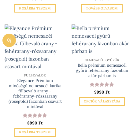
/ 5
/ 5
KOSÁRBA TESZEM
TOVÁBB OLVASOM
Új
NEMESACÉL GYŰRŰK
Bella prémium nemesacél
gyűrű fehérarany fazonban
akár párban is
FÜLBEVALÓK
Elegance Prémium
minőségű nemesacél karika
fülbevaló arany –
Értékelés:
9990
Ft
5
fehérarany-rózsaarany
/ 5
(rosegold) fazonban csavart
OPCIÓK VÁLASZTÁSA
mintával
Ennek
a
terméknek
Értékelés:
8990
Ft
5
/ 5
több
KOSÁRBA TESZEM
variációja