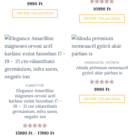
Értékelés:
9990
Ft
5
választhatók
/ 5
Értékelés:
10990
Ft
5
ki
OPCIÓK VÁLASZTÁSA
/ 5
OPCIÓK VÁLASZTÁSA
Ennek
Ennek
a
a
terméknek
terméknek
több
több
variációja
variációja
van.
van.
A
NEMESACÉL GYŰRŰK
A
változatok
Alinda prémium nemesacél
változatok
a
gyűrű akár párban is
a
termékoldalon
termékoldalon
választhatók
KARKÖTŐK
Értékelés:
9990
Ft
5
választhatók
Elegance Amarillisz
ki
/ 5
mágneses orvosi acél
ki
OPCIÓK VÁLASZTÁSA
karlánc ezüst fazonban 17 –
Ennek
19 – 21 cm választható
germánium, infra szem,
a
negatív ion
terméknek
több
variációja
Ártartomány:
15990
Értékelés:
Ft
–
17990
5
Ft
15990 Ft