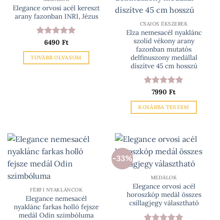
A
Elegance orvosi acél kereszt
változatok
arany fazonban INRI, Jézus
a
CSAJOS ÉKSZEREK
Elza nemesacél nyaklánc
termékoldalon
szolid vékony arany
Értékelés:
6490
Ft
5
választhatók
fazonban mutatós
/ 5
ki
delfinuszony medállal
TOVÁBB OLVASOM
díszítve 45 cm hosszú
Értékelés:
7990
Ft
5
/ 5
KOSÁRBA TESZEM
-33%
MEDÁLOK
Elegance orvosi acél
FÉRFI NYAKLÁNCOK
horoszkóp medál összes
Elegance nemesacél
csillagjegy választható
nyaklánc farkas holló fejsze
medál Odin szimbóluma