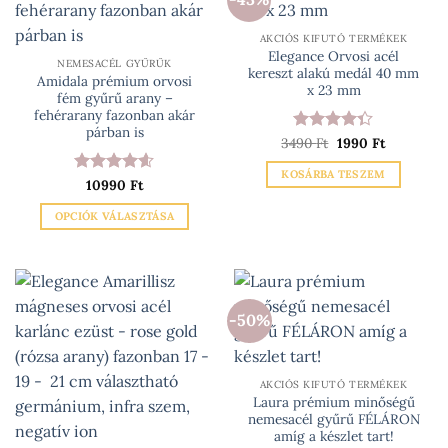
variációja
választhatók
van.
ki
AKCIÓS KIFUTÓ TERMÉKEK
A
Elegance Orvosi acél
változatok
NEMESACÉL GYŰRŰK
kereszt alakú medál 40 mm
Amidala prémium orvosi
a
x 23 mm
fém gyűrű arany –
termékoldalon
fehérarany fazonban akár
választhatók
párban is
Original
Current
3490
Értékelés:
Ft
1990
Ft
ki
price
price
4.33
/ 5
was:
is:
KOSÁRBA TESZEM
3490 Ft.
1990 Ft.
Értékelés:
10990
Ft
4.6
/ 5
OPCIÓK VÁLASZTÁSA
Ennek
a
terméknek
több
-50%
variációja
van.
A
változatok
AKCIÓS KIFUTÓ TERMÉKEK
Laura prémium minőségű
a
nemesacél gyűrű FÉLÁRON
termékoldalon
amíg a készlet tart!