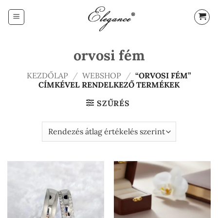
Skip
to
content
orvosi fém
KEZDŐLAP
/
WEBSHOP
/
“ORVOSI FÉM”
CÍMKÉVEL RENDELKEZŐ TERMÉKEK
SZŰRÉS