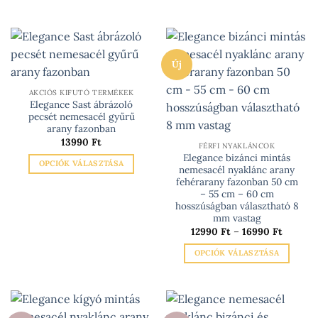
van.
Ennek
A
a
változatok
terméknek
a
több
termékoldalon
Új
variációja
választhatók
van.
ki
AKCIÓS KIFUTÓ TERMÉKEK
A
Elegance Sast ábrázoló
változatok
pecsét nemesacél gyűrű
a
arany fazonban
termékoldalon
13990
Ft
FÉRFI NYAKLÁNCOK
választhatók
Elegance bizánci mintás
OPCIÓK VÁLASZTÁSA
nemesacél nyaklánc arany
ki
Ennek
fehérarany fazonban 50 cm
– 55 cm – 60 cm
a
hosszúságban választható 8
terméknek
mm vastag
több
Ártarto
12990
Ft
–
16990
Ft
12990 F
variációja
-
OPCIÓK VÁLASZTÁSA
van.
16990 F
A
Ennek
változatok
a
a
terméknek
termékoldalon
több