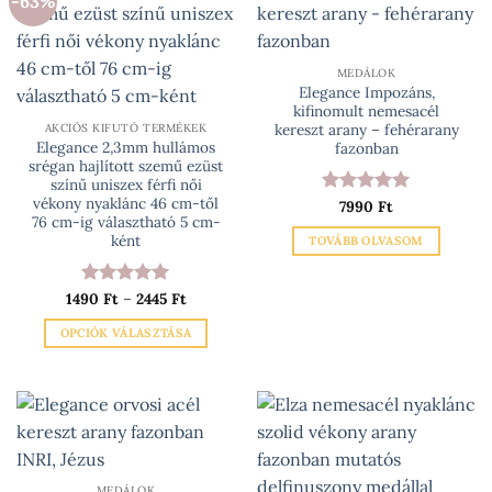
-63%
variációja
A
van.
változatok
A
a
változatok
termékoldalon
MEDÁLOK
Elegance Impozáns,
a
választhatók
kifinomult nemesacél
termékoldalon
ki
kereszt arany – fehérarany
AKCIÓS KIFUTÓ TERMÉKEK
választhatók
Elegance 2,3mm hullámos
fazonban
srégan hajlított szemű ezüst
ki
színű uniszex férfi női
vékony nyaklánc 46 cm-től
Értékelés:
7990
Ft
5
76 cm-ig választható 5 cm-
/ 5
ként
TOVÁBB OLVASOM
Ártartomány:
1490
Értékelés:
Ft
–
2445
5
Ft
1490 Ft
/ 5
-
OPCIÓK VÁLASZTÁSA
2445 Ft
Ennek
a
terméknek
több
variációja
van.
MEDÁLOK