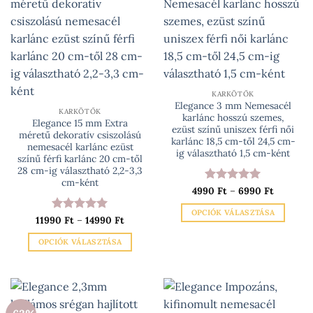
több
variációja
van.
A
változatok
a
termékoldalon
KARKÖTŐK
választhatók
Elegance 3 mm Nemesacél
KARKÖTŐK
karlánc hosszú szemes,
ki
Elegance 15 mm Extra
ezüst színű uniszex férfi női
méretű dekoratív csiszolású
karlánc 18,5 cm-től 24,5 cm-
nemesacél karlánc ezüst
ig választható 1,5 cm-ként
színű férfi karlánc 20 cm-től
28 cm-ig választható 2,2-3,3
cm-ként
Ártartom
4990
Értékelés:
Ft
–
6990
5
Ft
4990 Ft
/ 5
-
OPCIÓK VÁLASZTÁSA
6990 Ft
Ártartomány:
11990
Értékelés:
Ft
–
14990
5
Ft
11990 Ft
Ennek
/ 5
-
OPCIÓK VÁLASZTÁSA
a
14990 Ft
Ennek
terméknek
a
több
terméknek
variációja
több
van.