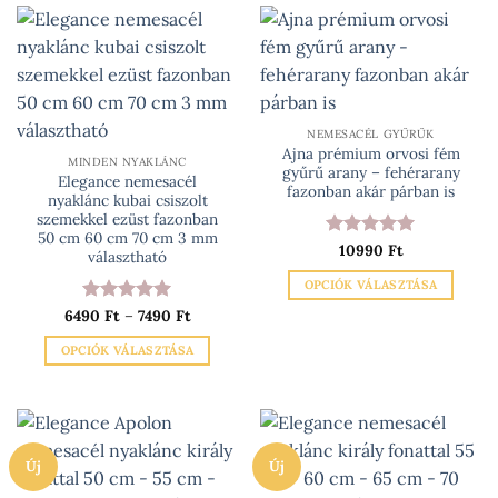
terméknek
A
több
változatok
variációja
a
van.
termékoldalon
A
választhatók
változatok
ki
NEMESACÉL GYŰRŰK
Ajna prémium orvosi fém
a
MINDEN NYAKLÁNC
gyűrű arany – fehérarany
Elegance nemesacél
termékoldalon
fazonban akár párban is
nyaklánc kubai csiszolt
választhatók
szemekkel ezüst fazonban
ki
50 cm 60 cm 70 cm 3 mm
Értékelés:
10990
Ft
5
választható
/ 5
OPCIÓK VÁLASZTÁSA
Ennek
Ártartomány:
6490
Értékelés:
Ft
–
7490
5
Ft
6490 Ft
/ 5
a
-
OPCIÓK VÁLASZTÁSA
terméknek
7490 Ft
Ennek
több
a
variációja
terméknek
van.
több
A
Új
Új
variációja
változatok
van.
a