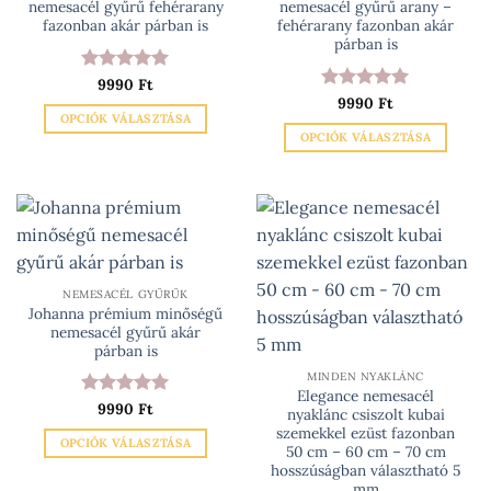
nemesacél gyűrű fehérarany
nemesacél gyűrű arany –
termékoldalon
fazonban akár párban is
fehérarany fazonban akár
választhatók
párban is
ki
Értékelés:
9990
Ft
5
/ 5
Értékelés:
9990
Ft
5
OPCIÓK VÁLASZTÁSA
/ 5
OPCIÓK VÁLASZTÁSA
Ennek
Ennek
a
a
terméknek
terméknek
több
több
variációja
variációja
van.
van.
A
NEMESACÉL GYŰRŰK
A
változatok
Johanna prémium minőségű
változatok
a
nemesacél gyűrű akár
a
párban is
termékoldalon
termékoldalon
választhatók
MINDEN NYAKLÁNC
választhatók
Elegance nemesacél
ki
Értékelés:
9990
Ft
5
nyaklánc csiszolt kubai
ki
/ 5
szemekkel ezüst fazonban
OPCIÓK VÁLASZTÁSA
50 cm – 60 cm – 70 cm
Ennek
hosszúságban választható 5
mm