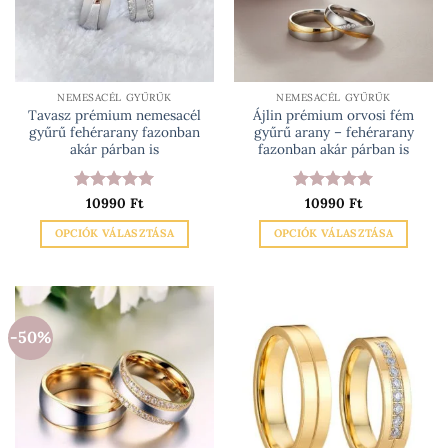
NEMESACÉL GYŰRŰK
NEMESACÉL GYŰRŰK
Tavasz prémium nemesacél
Ájlin prémium orvosi fém
gyűrű fehérarany fazonban
gyűrű arany – fehérarany
akár párban is
fazonban akár párban is
Értékelés:
10990
Ft
5
Értékelés:
10990
Ft
5
/ 5
/ 5
OPCIÓK VÁLASZTÁSA
OPCIÓK VÁLASZTÁSA
Ennek
Ennek
a
a
terméknek
terméknek
több
több
-50%
variációja
variációja
van.
van.
A
A
változatok
változatok
a
a
termékoldalon
termékoldalon