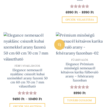
a
terméknek
több
Ártartom
6990
Értékelés:
Ft
–
8990
5
Ft
6990 Ft
variációja
/ 5
-
OPCIÓK VÁLASZTÁSA
van.
8990 Ft
A
Ennek
változatok
a
a
terméknek
termékoldalon
több
Új
választhatók
variációja
ki
van.
A
változatok
FÜLBEVALÓK
Elegance Prémium
a
FÉRFI NYAKLÁNCOK
minőségű nemesacél
Elegance nemesacél
termékoldalon
kétsávos karika fülbevaló
nyaklánc csiszolt kubai
választhatók
arany – fehérarany
szemekkel arany fazonú 50
fazonban
ki
cm 60 cm 70 cm 7 mm
választható
Értékelés:
8990
Ft
5
/ 5
Ártartomány:
9490
Értékelés:
Ft
–
10490
5
Ft
TOVÁBB OLVASOM
9490 Ft
/ 5
-
OPCIÓK VÁLASZTÁSA