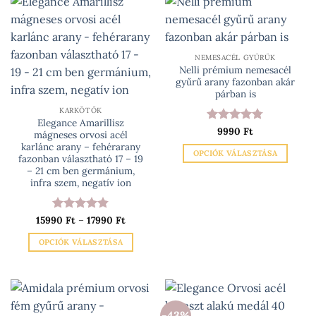
A
változatok
a
termékoldalon
NEMESACÉL GYŰRŰK
választhatók
Nelli prémium nemesacél
ki
gyűrű arany fazonban akár
párban is
KARKÖTŐK
Elegance Amarillisz
Értékelés:
9990
Ft
mágneses orvosi acél
4.75
/ 5
karlánc arany – fehérarany
OPCIÓK VÁLASZTÁSA
fazonban választható 17 – 19
Ennek
– 21 cm ben germánium,
infra szem, negatív ion
a
terméknek
több
Ártartomány:
15990
Értékelés:
Ft
–
17990
Ft
15990 Ft
variációja
4.83
/ 5
-
OPCIÓK VÁLASZTÁSA
van.
17990 Ft
Ennek
A
a
változatok
terméknek
a
több
termékoldalon
-43%