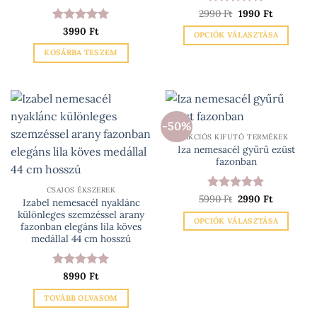
Original
Current
2990
Értékelés:
Ft
1990
5
Ft
price
price
/ 5
Értékelés:
3990
Ft
5
was:
is:
OPCIÓK VÁLASZTÁSA
2990 Ft.
1990 Ft.
/ 5
Ennek
KOSÁRBA TESZEM
a
terméknek
több
variációja
-50%
van.
AKCIÓS KIFUTÓ TERMÉKEK
A
Iza nemesacél gyűrű ezüst
változatok
fazonban
a
termékoldalon
CSAJOS ÉKSZEREK
Original
Current
5990
Értékelés:
Ft
2990
5
Ft
választhatók
Izabel nemesacél nyaklánc
price
price
/ 5
különleges szemzéssel arany
ki
was:
is:
OPCIÓK VÁLASZTÁSA
5990 Ft.
2990 Ft.
fazonban elegáns lila köves
Ennek
medállal 44 cm hosszú
a
terméknek
Értékelés:
8990
Ft
5
több
/ 5
variációja
TOVÁBB OLVASOM
van.