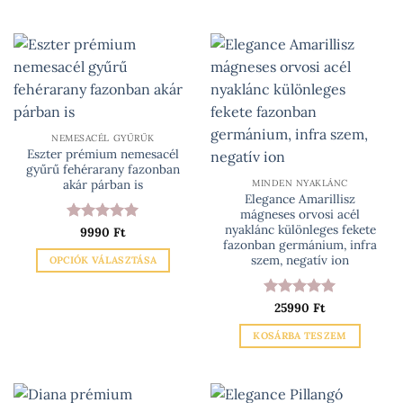
van.
A
változatok
a
termékoldalon
választhatók
ki
NEMESACÉL GYŰRŰK
Eszter prémium nemesacél
gyűrű fehérarany fazonban
akár párban is
MINDEN NYAKLÁNC
Elegance Amarillisz
mágneses orvosi acél
nyaklánc különleges fekete
Értékelés:
9990
Ft
5
fazonban germánium, infra
/ 5
szem, negatív ion
OPCIÓK VÁLASZTÁSA
Ennek
a
Értékelés:
25990
Ft
5
terméknek
/ 5
KOSÁRBA TESZEM
több
variációja
van.
A