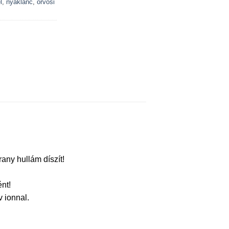
l
,
nyaklánc
,
orvosi
ny hullám díszít!
nt!
 ionnal.