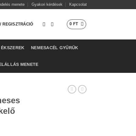
ndelés menete
Gyakori kérdések
Kapcsolat
0
FT
/ REGISZTRÁCIÓ
 ÉKSZEREK
NEMESACÉL GYŰRŰK
ELÁLLÁS MENETE
neses
kelő