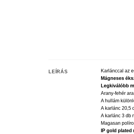
Karlánccal az e
LEÍRÁS
Mágneses éksz
Legkiválóbb m
Arany-fehér ar
A hullám különl
A karlánc 20,5
A karlánc 3 db 
Magasan políroz
IP gold plated