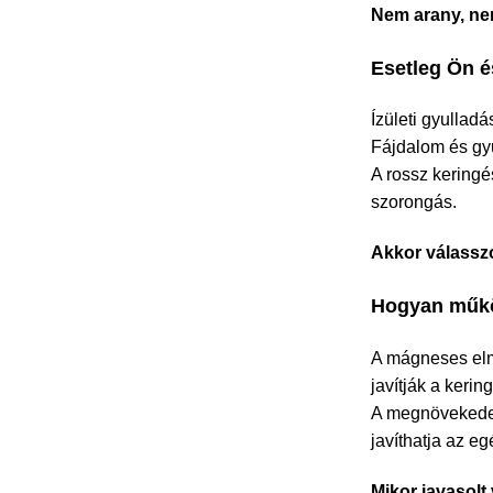
Nem arany, ne
Esetleg Ön é
Ízületi gyullad
Fájdalom és gy
A rossz keringé
szorongás.
Akkor válassz
Hogyan műkö
A mágneses elm
javítják a kerin
A megnövekedett
javíthatja az e
Mikor javasolt