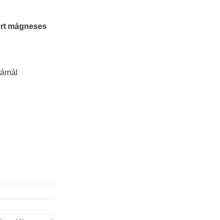
ert mágneses
árnál