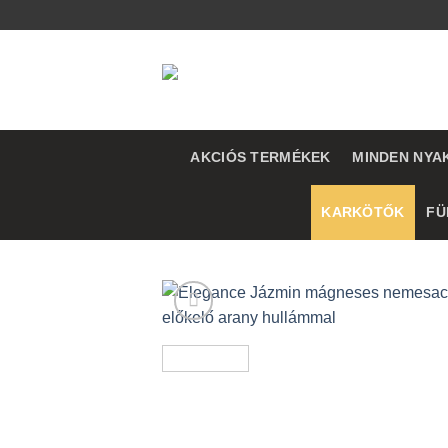
Skip
to
content
AKCIÓS TERMÉKEK
MINDEN NYA
KARKÖTŐK
FÜ