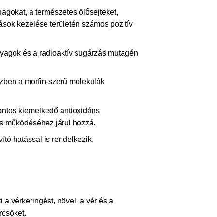
hagokat, a természetes ölősejteket,
ások kezelése területén számos pozitív
yagok és a radioaktív sugárzás mutagén
észben a morfin-szerű molekulák
ontos kiemelkedő antioxidáns
lis működéséhez járul hozzá.
ító hatással is rendelkezik.
i a vérkeringést, növeli a vér és a
rcsöket.