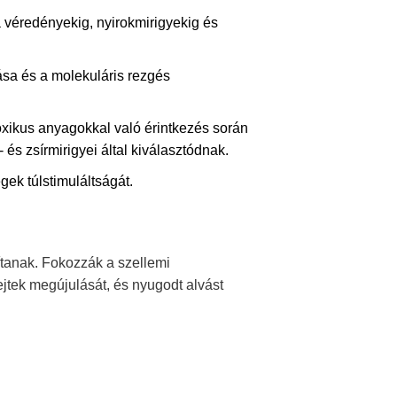
a véredényekig, nyirokmirigyekig és
ása és a molekuláris rezgés
toxikus anyagokkal való érintkezés során
és zsírmirigyei által kiválasztódnak.
ek túlstimuláltságát.
sítanak. Fokozzák a szellemi
jtek megújulását, és nyugodt alvást