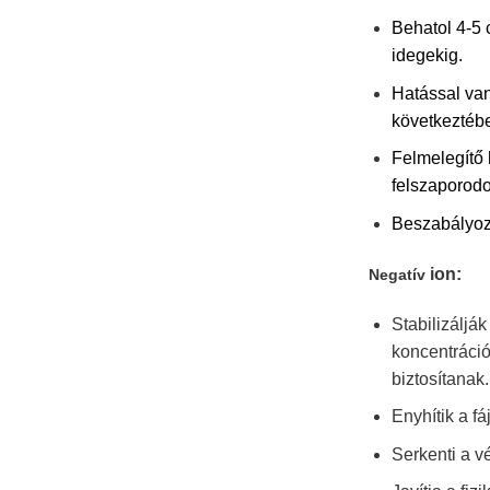
Behatol 4-5 
idegekig.
Hatással van
következtébe
Felmelegítő 
felszaporodo
Beszabályozz
ion:
Negatív
Stabilizálják
koncentráció
biztosítanak.
Enyhítik a fá
Serkenti a v