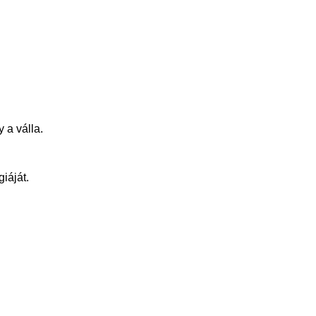
 a válla.
iáját.