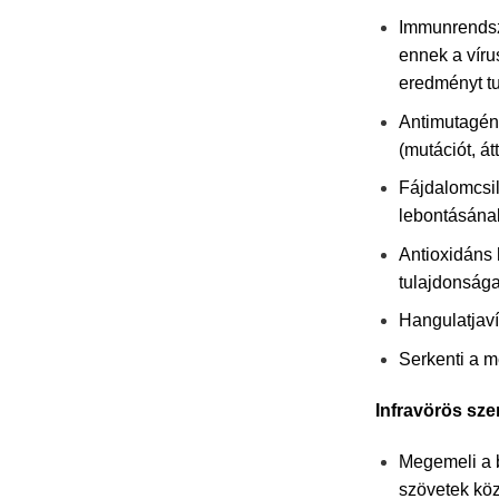
Immunrendsze
ennek a víru
eredményt tu
Antimutagén
(mutációt, á
Fájdalomcsil
lebontásának 
Antioxidáns
tulajdonsága
Hangulatjaví
Serkenti a m
Infravörös sz
Megemeli a bő
szövetek köz