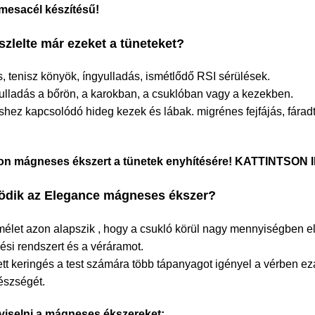
mesacél készítésű!
szlelte már ezeket a
tüneteket
?
ás, tenisz könyök, íngyulladás, ismétlődő RSI sérülések.
ulladás a bőrön, a karokban, a csuklóban vagy a kezekben.
shez kapcsolódó hideg kezek és lábak. migrénes fejfájás, fáradt
on mágneses ékszert a tünetek enyhítésére! KATTINTSON
dik az Elegance mágneses ékszer?
élet azon alapszik , hogy a csukló körül nagy mennyiségben el
gési rendszert és a véráramot.
 keringés a test számára több tápanyagot igényel a vérben ezál
gészségét.
 viselni a mágneses ékszereket: