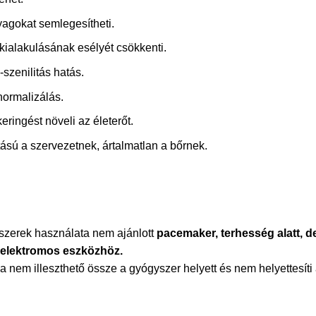
agokat semlegesítheti.
ialakulásának esélyét csökkenti.
-szenilitás hatás.
ormalizálás.
keringést növeli az életerőt.
ású a szervezetnek, ártalmatlan a bőrnek.
zerek használata nem ajánlott
pacemaker, terhesség alatt, d
 elektromos eszközhöz.
 nem illeszthető össze a gyógyszer helyett és nem helyettesíti 