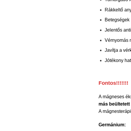
Rákkeltő any
Betegségek k
Jelentős anti
Vérnyomás n
Javítja a vér
Jótékony hat
Fontos!!!!!!!
A mágneses éks
más beültetett
A mágnesterápia
Germánium: