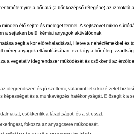
centiméternyire a bőr alá (a bőr középső rétegébe) az izmoktól 
 minden élő sejtre és meleget termel. A sejtszövet mikro súrlód
n a sejteken belül kémiai anyagok aktiválódnak.
hatása segít a kor előrehaladtával, illetve a nehézfémekkel és 
tt méreganyagok eltávolításában, ezek így a bőrréteg izzadtság- 
a a vegetatív idegrendszer működését és csökkenti az érzőideg
 az idegrendszert és jó szellemi, valamint lelki közérzetet bizto
s képességet és a munkavégzés hatékonyságát. Elősegítik a se
jdalmakat, csökkentik a fáradtságot, és a stresszt.
érkeringést, fokozza az anyagcsere működését.