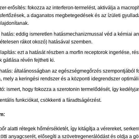
r-erősítés: fokozza az interferon-termelést, aktiválja a macrop
sfertőzések, a daganatos megbetegedések és az ízületi gyullad
lajdonítanak.
 hatás: eddig ismeretlen hatásmechanizmussal véd a kémiai an
ttételesen rákot okozó) hatásával szemben.
lapítás: ezt a hatását részben a morfin receptorok ingerlése, r
gátlása révén fejtheti ki.
 hatás: általánosságban az egészségmegőrzés szempontjából f
, mely a keringési rendszer és a központi idegrendszer optimá
tó: ismert, hogy fokozza a szerotonin termelődését, így kedélyjav
entális funkciókat, csökkenti a fáradtságérzést.
em:
r alatti rétegek hőmérsékletét, így kitágítja a vérereket, serkent
ötti anyagcserét, elősegíti a szövetregenerálódást és oldja a gö