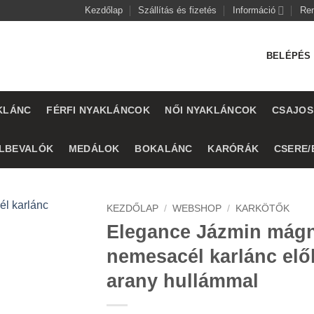
Kezdőlap
Szállítás és fizetés
Információ
Re
BELÉPÉS 
KLÁNC
FÉRFI NYAKLÁNCOK
NŐI NYAKLÁNCOK
CSAJOS
LBEVALÓK
MEDÁLOK
BOKALÁNC
KARÓRÁK
CSERE/
KEZDŐLAP
/
WEBSHOP
/
KARKÖTŐK
Elegance Jázmin mág
nemesacél karlánc elő
arany hullámmal