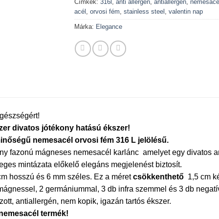
Címkék:
316l
,
anti allergén
,
antiallergén
,
nemesacé
acél
,
orvosi fém
,
stainless steel
,
valentin nap
Márka:
Elegance
gészségért!
er divatos jótékony hatású ékszer!
inőségű nemesacél orvosi fém 316 L jelölésű.
any fazonú mágneses nemesacél karlánc amelyet egy divatos ara
eges mintázata előkelő elegáns megjelenést biztosít.
 cm hosszú és 6 mm széles. Ez a méret
csökkenthető
1,5 cm ké
mágnessel, 2 germániummal, 3 db infra szemmel és 3 db negatív
ott, antiallergén, ne
m kopik, igazán tartós ékszer.
 nemesacél termék!