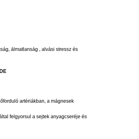
ság, álmatlanság , alvási stressz és
IDE
őforduló artériákban, a mágnesek
tal felgyorsul a sejtek anyagcseréje és