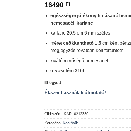
16490
Ft
egészségre jótékony hatásairól ism
nemesacél karlánc
karlánc 20.5 cm 6 mm széles
méret
csökkenthető 1.5
cm ként pénzt
megjegyzés rovatban kell feltüntetni
kiváló minőségű nemesacél
orvosi fém 316L
Elfogyott
Ékszer használati útmutató!
Cikkszám:
KAR -0212330
Kategória:
Karkötők