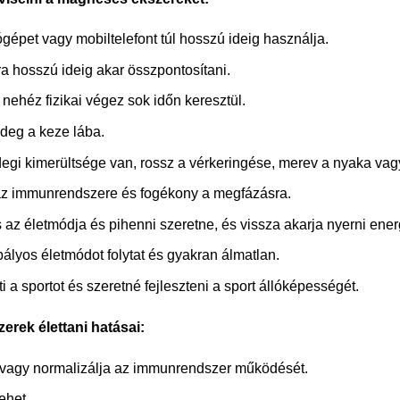
gépet vagy mobiltelefont túl hosszú ideig használja.
 hosszú ideig akar összpontosítani.
 nehéz fizikai végez sok időn keresztül.
deg a keze lába.
idegi kimerültsége van, rossz a vérkeringése, merev a nyaka vagy
z immunrendszere és fogékony a megfázásra.
 az életmódja és pihenni szeretne, és vissza akarja nyerni energ
lyos életmódot folytat és gyakran álmatlan.
 a sportot és szeretné fejleszteni a sport állóképességét.
rek élettani hatásai:
a vagy normalizálja az immunrendszer működését.
ehet.