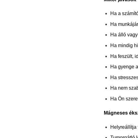
Ha a számító
Ha munkájára
Ha álló vagy
Ha mindig hi
Ha feszült, 
Ha gyenge a
Ha stresszes
Ha nem szabá
Ha Ön szereti
Mágneses éksze
Helyreállítj
Tumorgátló l