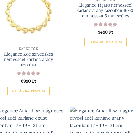
Elegance Figaro nemesacél
karlánc arany fazonban 16-2
cm hosszú 5 mm széles
Értékelés:
5
9490
Ft
/ 5
TOVÁBB OLVASOM
KARKÖTŐK
Elegance Zoé szívecskés
nemesacél karlánc arany
fazonban
Értékelés:
5
6990
Ft
/ 5
KOSÁRBA TESZEM