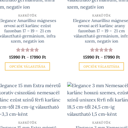
KARKÖTŐK
KARKÖTŐK
Elegance Amarillisz mágneses
Elegance Amarillisz mágnes
orvosi acél karlánc ezüst
orvosi acél karlánc arany
fazonban 17 – 19 – 21 cm
fazonban 17 – 19 – 21 cm
választható germánium, infra
választható germánium, infr
szem, negatív ion
szem, negatív ion
Értékelés:
5
Ártartomány:
Értékelés:
5
Árt
15990
Ft
–
17990
Ft
15990
Ft
–
17990
Ft
15990 Ft
1599
/ 5
/ 5
-
-
OPCIÓK VÁLASZTÁSA
OPCIÓK VÁLASZTÁSA
17990 Ft
1799
Ennek
Ennek
a
a
terméknek
terméknek
több
több
variációja
variációja
van.
van.
A
A
változatok
változatok
KARKÖTŐK
KARKÖTŐK
a
a
Elegance 15 mm Extra méretű
Elegance 3 mm Nemesacél