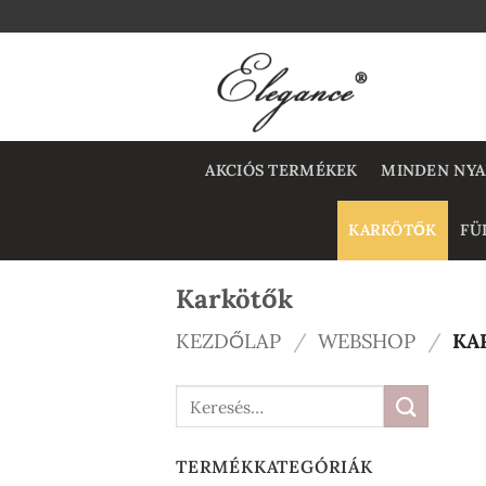
Skip
to
content
AKCIÓS TERMÉKEK
MINDEN NY
KARKÖTŐK
FÜ
Karkötők
KEZDŐLAP
/
WEBSHOP
/
KA
Keresés
a
következőre:
TERMÉKKATEGÓRIÁK