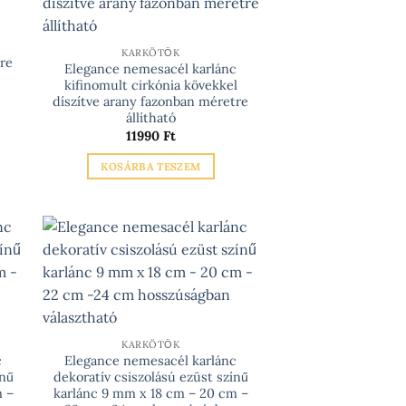
KARKÖTŐK
re
Elegance nemesacél karlánc
kifinomult cirkónia kövekkel
díszítve arany fazonban méretre
állítható
11990
Ft
KOSÁRBA TESZEM
KARKÖTŐK
c
Elegance nemesacél karlánc
ínű
dekoratív csiszolású ezüst színű
m –
karlánc 9 mm x 18 cm – 20 cm –