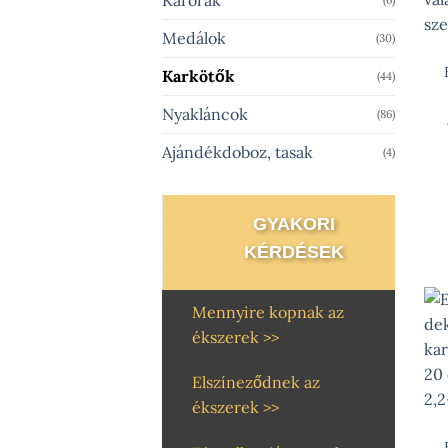
Medálok
(30)
Karkötők
(44)
Nyakláncok
(86)
Ajándékdoboz, tasak
(4)
GYAKORI
KÉRDÉSEK
Mennyire kopnak az
ékszerek >>
Elszíneződnek az
ékszerek >>