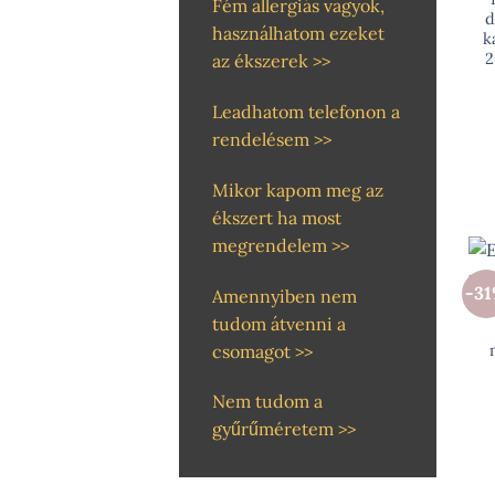
Fém allergiás vagyok,
d
használhatom ezeket
k
2
az ékszerek >>
Leadhatom telefonon a
rendelésem >>
Mikor kapom meg az
ékszert ha most
megrendelem >>
-3
Amennyiben nem
tudom átvenni a
csomagot >>
Nem tudom a
gyűrűméretem >>