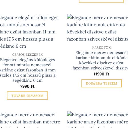
1799
Ennek
terméknek
a
több
terméknek
variációja
több
van.
variációja
A
van.
változatok
A
a
KARKÖTŐK
változatok
termékoldalon
Elegance merev nemesacél
CSAJOS ÉKSZEREK
karlánc kifinomult cirkónia
a
választhatók
Elegance elegáns különleges
kövekkel díszítve ezüst
termékoldalo
fonott mintás nemesacél
ki
fazonban szívecskével díszít
karlánc ezüst fazonban 11 mm
választhatók
11990
Ft
széles 17,5 cm hosszú plusz a
ki
segédlánc 6 cm
KOSÁRBA TESZEM
7990
Ft
TOVÁBB OLVASOM