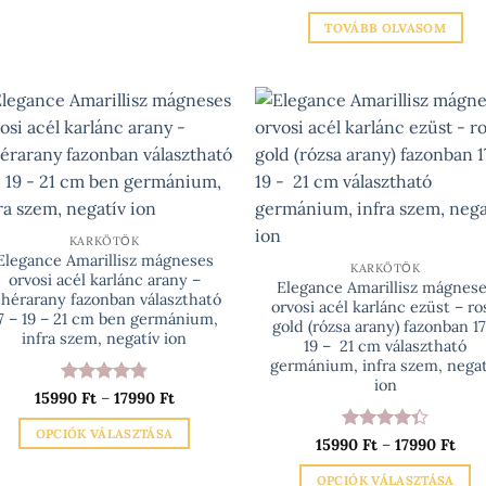
/ 5
TOVÁBB OLVASOM
KARKÖTŐK
Elegance Amarillisz mágneses
KARKÖTŐK
orvosi acél karlánc arany –
Elegance Amarillisz mágnes
ehérarany fazonban választható
orvosi acél karlánc ezüst – ro
7 – 19 – 21 cm ben germánium,
gold (rózsa arany) fazonban 17
infra szem, negatív ion
19 – 21 cm választható
germánium, infra szem, negat
ion
Értékelés:
Ártartomány:
15990
Ft
–
17990
Ft
15990 Ft
4.83
/ 5
-
OPCIÓK VÁLASZTÁSA
17990 Ft
Értékelés:
Árt
15990
Ft
–
17990
Ft
1599
Ennek
4.33
/ 5
-
OPCIÓK VÁLASZTÁSA
a