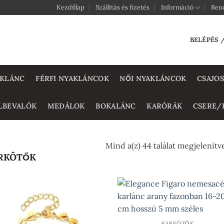
Kezdőlap
Szállítás és fizetés
Információ
Ren
BELÉPÉS 
AKLÁNC
FÉRFI NYAKLÁNCOK
NŐI NYAKLÁNCOK
CSAJOS
LBEVALÓK
MEDÁLOK
BOKALÁNC
KARÓRÁK
CSERE/
Mind a(z) 44 találat megjelenítv
RKÖTŐK
KARKÖTŐK