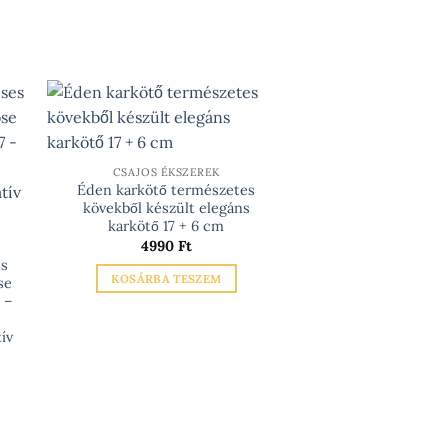
CSAJOS ÉKSZEREK
Éden karkötő természetes
kövekből készült elegáns
karkötő 17 + 6 cm
4990
Ft
es
KOSÁRBA TESZEM
se
 –
ív
artomány:
0 Ft