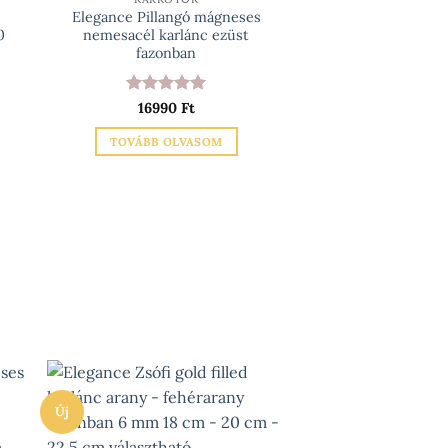
Elegance Pillangó mágneses
0
nemesacél karlánc ezüst
fazonban
Értékelés:
5
16990
Ft
/ 5
TOVÁBB OLVASOM
Új