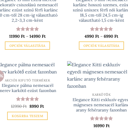
termékoldalon
termékoldalo
ekoratív csiszolású nemesacél
karlánc hosszú szemes, ezüs
arlánc ezüst színű férfi karlánc
színű uniszex férfi női karlá
választhatók
választhatók
0 cm-től 28 cm-ig választható
18,5 cm-től 24,5 cm-ig
ki
ki
2,2-3,3 cm-ként
választható 1,5 cm-ként
Értékelés:
5
Ártartomány:
Értékelés:
5
Árta
11990
Ft
–
14990
Ft
4990
Ft
–
6990
Ft
11990 Ft
4990
/ 5
/ 5
-
-
OPCIÓK VÁLASZTÁSA
OPCIÓK VÁLASZTÁSA
14990 Ft
6990
Ennek
Ennek
a
a
terméknek
terméknek
több
több
1%
variációja
variációja
AKCIÓS KIFUTÓ TERMÉKEK
Elegance pálma nemesacél
van.
van.
merev karkötő ezüst fazonban
A
A
KARKÖTŐK
változatok
változatok
Elegance Kitti exkluzív egye
mágneses nemesacél karlán
a
a
Értékelés:
Original
5
Current
12990
Ft
8990
Ft
arany fehérarany fazonban
price
price
/ 5
termékoldalon
termékoldalo
was:
is:
KOSÁRBA TESZEM
12990 Ft.
8990 Ft.
választhatók
választhatók
ki
ki
Értékelés:
5
16990
Ft