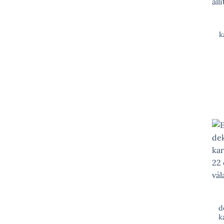
k
d
k