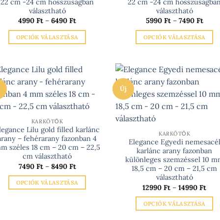
22 cm -24 cm hosszúságban
22 cm -24 cm hosszúságba
választható
választható
Ártartomány:
Árta
4990
Ft
–
6490
Ft
5990
Ft
–
7490
Ft
4990 Ft
5990
-
-
OPCIÓK VÁLASZTÁSA
OPCIÓK VÁLASZTÁSA
6490 Ft
7490
Ennek
Ennek
a
a
terméknek
terméknek
több
több
Új
variációja
variációja
van.
van.
A
A
KARKÖTŐK
változatok
változatok
legance Lilu gold filled karlánc
KARKÖTŐK
arany – fehérarany fazonban 4
a
a
Elegance Egyedi nemesacé
m széles 18 cm – 20 cm – 22,5
termékoldalon
termékoldalo
karlánc arany fazonban
cm választható
különleges szemzéssel 10 
választhatók
választhatók
Ártartomány:
7490
Ft
–
8490
Ft
18,5 cm – 20 cm – 21,5 cm
7490 Ft
ki
ki
választható
-
OPCIÓK VÁLASZTÁSA
8490 Ft
Árt
12990
Ft
–
14990
Ft
1299
Ennek
-
OPCIÓK VÁLASZTÁSA
a
1499
Ennek
terméknek