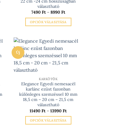
n
22 cm -24 cm hosszúságban
választható
rtomány:
Ártartomány:
7490
Ft
–
8990
Ft
 Ft
7490 Ft
-
OPCIÓK VÁLASZTÁSA
 Ft
8990 Ft
Ennek
a
terméknek
több
Új
variációja
van.
A
változatok
KARKÖTŐK
a
l
Elegance Egyedi nemesacél
n
termékoldalon
karlánc ezüst fazonban
mm
különleges szemzéssel 10 mm
választhatók
18,5 cm – 20 cm – 21,5 cm
ki
választható
artomány:
Ártartomány:
11490
Ft
–
13990
Ft
0 Ft
11490 Ft
-
OPCIÓK VÁLASZTÁSA
0 Ft
13990 Ft
Ennek