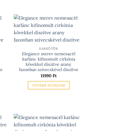
0 Ft
KARKÖTŐK
Elegance merev nemesacél
karlánc kifinomult cirkónia
kövekkel díszítve arany
n
ve
fazonban szívecskével díszítve
11990
Ft
TOVÁBB OLVASOM