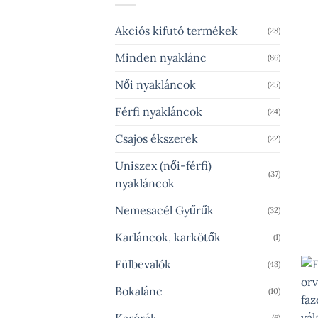
Akciós kifutó termékek
(28)
Minden nyaklánc
(86)
Női nyakláncok
(25)
Férfi nyakláncok
(24)
Csajos ékszerek
(22)
Uniszex (női-férfi)
(37)
nyakláncok
Nemesacél Gyűrűk
(32)
Karláncok, karkötők
(1)
Fülbevalók
(43)
Bokalánc
(10)
Karórák
(6)