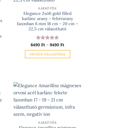
KARKÖTŐK
Elegance Zsófi gold filled
karlánc arany – fehérarany
es
fazonban 6 mm 18 cm – 20 cm –
22,5 cm választható
a
Értékelés:
5
Ártartomány:
8490
Ft
–
9490
Ft
8490 Ft
/ 5
-
OPCIÓK VÁLASZTÁSA
9490 Ft
artomány:
0 Ft
Ennek
a
0 Ft
terméknek
több
variációja
van.
A
változatok
a
termékoldalon
KARKÖTŐK
választhatók
Elegance Amarillisz mágneses