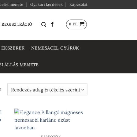
delés menete
Gyakori kérdések
Kapcsolat
0
FT
/ REGISZTRÁCIÓ
 ÉKSZEREK
NEMESACÉL GYŰRŰK
ELÁLLÁS MENETE
Sorted
e
by
average
rating
KARKÖTŐK