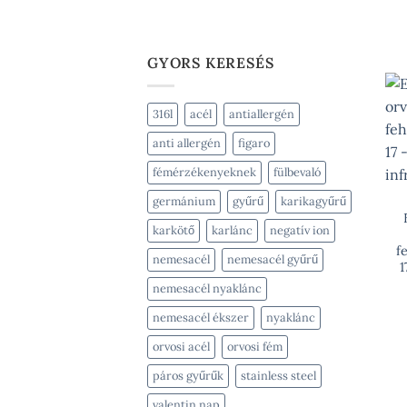
GYORS KERESÉS
316l
acél
antiallergén
anti allergén
figaro
fémérzékenyeknek
fülbevaló
germánium
gyűrű
karikagyűrű
karkötő
karlánc
negatív ion
f
nemesacél
nemesacél gyűrű
1
nemesacél nyaklánc
nemesacél ékszer
nyaklánc
orvosi acél
orvosi fém
páros gyűrűk
stainless steel
valentin nap