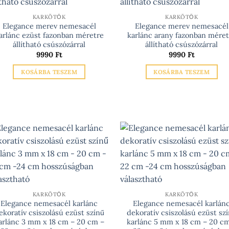
KARKÖTŐK
KARKÖTŐK
Elegance merev nemesacél
Elegance merev nemesacél
arlánc ezüst fazonban méretre
karlánc arany fazonban méret
állítható csúszózárral
állítható csúszózárral
9990
Ft
9990
Ft
KOSÁRBA TESZEM
KOSÁRBA TESZEM
KARKÖTŐK
KARKÖTŐK
Elegance nemesacél karlánc
Elegance nemesacél karlán
ekoratív csiszolású ezüst színű
dekoratív csiszolású ezüst sz
arlánc 3 mm x 18 cm – 20 cm –
karlánc 5 mm x 18 cm – 20 c