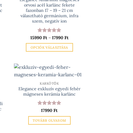
n
t
orvosi acél karlánc fekete
ki
nc
fazonban 17 – 19 – 21 cm
választható germánium, infra
szem, negatív ion
rtomány:
Értékelés:
5
Ártartomány:
15990
Ft
–
17990
Ft
 Ft
15990 Ft
/ 5
-
OPCIÓK VÁLASZTÁSA
 Ft
17990 Ft
Ennek
a
terméknek
több
variációja
KARKÖTŐK
Elegance exkluzív egyedi fehér
van.
mágneses kerámia karlánc
A
változatok
di
c
a
Értékelés:
5
17990
Ft
/ 5
n
termékoldalon
TOVÁBB OLVASOM
választhatók
ki