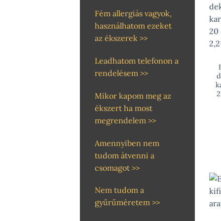
Fém allergiás vagyok,
használhatom ezeket
az ékszerek >>
Leadhatom telefonon a
rendelésem >>
d
k
2
Mikor kapom meg az
ékszert ha most
megrendelem >>
Amennyiben nem
tudom átvenni a
csomagot >>
Nem tudom a
gyűrűméretem >>