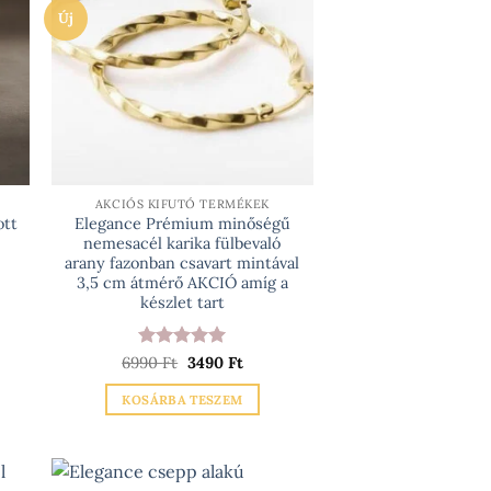
Új
AKCIÓS KIFUTÓ TERMÉKEK
ott
Elegance Prémium minőségű
nemesacél karika fülbevaló
arany fazonban csavart mintával
3,5 cm átmérő AKCIÓ amíg a
készlet tart
rtomány:
 Ft
Értékelés:
Original
5
Current
6990
Ft
3490
Ft
price
price
/ 5
Ft
was:
is:
KOSÁRBA TESZEM
6990 Ft.
3490 Ft.