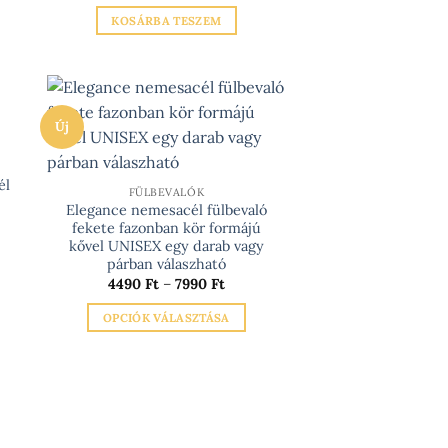
price
price
4.5
/ 5
was:
is:
KOSÁRBA TESZEM
6990 Ft.
3490 Ft.
Új
él
FÜLBEVALÓK
Elegance nemesacél fülbevaló
fekete fazonban kör formájú
kővel UNISEX egy darab vagy
párban válaszható
Ártartomány:
4490
Ft
–
7990
Ft
4490 Ft
-
OPCIÓK VÁLASZTÁSA
7990 Ft
Ennek
a
terméknek
több
variációja