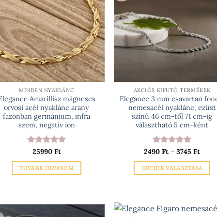
MINDEN NYAKLÁNC
AKCIÓS KIFUTÓ TERMÉKEK
Elegance Amarillisz mágneses
Elegance 3 mm csavartan fon
orvosi acél nyaklánc arany
nemesacél nyaklánc, ezüst
fazonban germánium, infra
színű 46 cm-től 71 cm-ig
szem, negatív ion
választható 5 cm-ként
Értékelés:
5
Értékelés:
5
Árta
25990
Ft
2490
Ft
–
3745
Ft
2490
/ 5
/ 5
-
TOVÁBB OLVASOM
OPCIÓK VÁLASZTÁSA
3745 
Ennek
a
terméknek
több