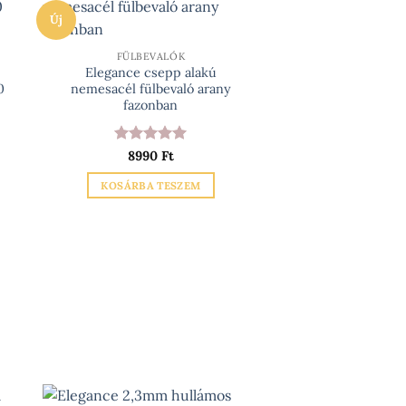
Új
FÜLBEVALÓK
Elegance csepp alakú
0
nemesacél fülbevaló arany
fazonban
n
Értékelés:
5
8990
Ft
/ 5
KOSÁRBA TESZEM