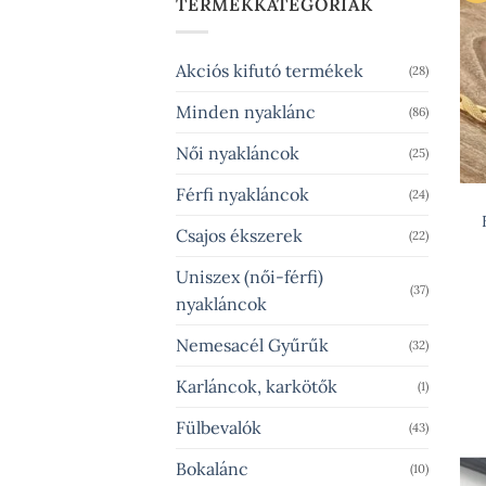
TERMÉKKATEGÓRIÁK
Akciós kifutó termékek
(28)
Minden nyaklánc
(86)
Női nyakláncok
(25)
Férfi nyakláncok
(24)
Csajos ékszerek
(22)
Uniszex (női-férfi)
(37)
nyakláncok
Nemesacél Gyűrűk
(32)
Karláncok, karkötők
(1)
Fülbevalók
(43)
Bokalánc
(10)