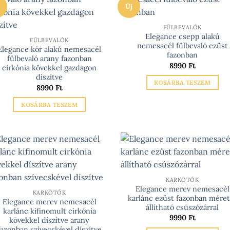
több
Új
variációja
van.
FÜLBEVALÓK
A
Elegance csepp alakú
FÜLBEVALÓK
nemesacél fülbevaló ezüst
változatok
Elegance kör alakú nemesacél
fazonban
fülbevaló arany fazonban
a
8990
Ft
cirkónia kövekkel gazdagon
termékoldalon
díszítve
választhatók
KOSÁRBA TESZEM
8990
Ft
ki
KOSÁRBA TESZEM
KARKÖTŐK
Elegance merev nemesacél
KARKÖTŐK
karlánc ezüst fazonban méret
Elegance merev nemesacél
állítható csúszózárral
karlánc kifinomult cirkónia
9990
Ft
kövekkel díszítve arany
fazonban szívecskével díszítve