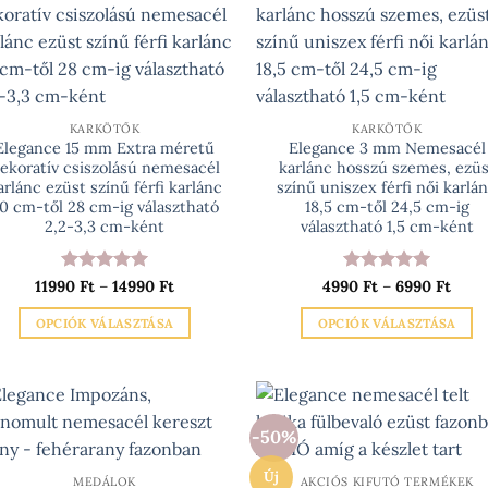
KARKÖTŐK
KARKÖTŐK
Elegance 15 mm Extra méretű
Elegance 3 mm Nemesacél
ekoratív csiszolású nemesacél
karlánc hosszú szemes, ezüs
arlánc ezüst színű férfi karlánc
színű uniszex férfi női karlá
0 cm-től 28 cm-ig választható
18,5 cm-től 24,5 cm-ig
2,2-3,3 cm-ként
választható 1,5 cm-ként
Értékelés:
5
Ártartomány:
Értékelés:
5
Árta
11990
Ft
–
14990
Ft
4990
Ft
–
6990
Ft
11990 Ft
4990
/ 5
/ 5
-
-
OPCIÓK VÁLASZTÁSA
OPCIÓK VÁLASZTÁSA
14990 Ft
6990
Ennek
Ennek
a
a
terméknek
terméknek
több
több
-50%
variációja
variációja
van.
van.
Új
MEDÁLOK
AKCIÓS KIFUTÓ TERMÉKEK