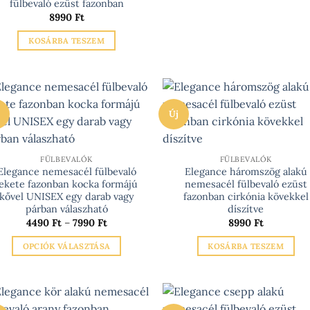
fülbevaló ezüst fazonban
8990
Ft
KOSÁRBA TESZEM
Új
FÜLBEVALÓK
FÜLBEVALÓK
Elegance nemesacél fülbevaló
Elegance háromszög alakú
fekete fazonban kocka formájú
nemesacél fülbevaló ezüst
kővel UNISEX egy darab vagy
fazonban cirkónia kövekkel
párban válaszható
díszítve
Ártartomány:
4490
Ft
–
7990
Ft
8990
Ft
4490 Ft
-
OPCIÓK VÁLASZTÁSA
KOSÁRBA TESZEM
7990 Ft
Ennek
a
terméknek