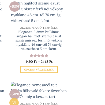
-63%
AKCIÓS KIFUTÓ TERMÉKEK
Elegance 2,3mm hullámos
t
srégan hajlított szemű ezüst
nc
színű uniszex férfi női vékony
nyaklánc 46 cm-től 76 cm-ig
választható 5 cm-ként
rtomány:
Értékelés:
5
Ártartomány:
1490
Ft
–
2445
Ft
 Ft
1490 Ft
/ 5
-
OPCIÓK VÁLASZTÁSA
 Ft
2445 Ft
Ennek
a
terméknek
több
-50%
variációja
van.
Új
AKCIÓS KIFUTÓ TERMÉKEK