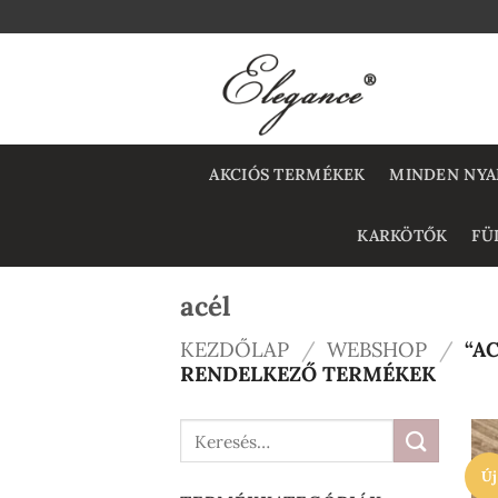
Skip
to
content
AKCIÓS TERMÉKEK
MINDEN NYA
KARKÖTŐK
FÜ
acél
KEZDŐLAP
/
WEBSHOP
/
“AC
RENDELKEZŐ TERMÉKEK
Keresés
a
Új
következőre: