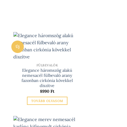
van.
A
változatok
a
termékoldalon
választhatók
ki
Új
FÜLBEVALÓK
Elegance háromszög alakú
nemesacél fülbevaló arany
fazonban cirkónia kövekkel
díszítve
8990
Ft
TOVÁBB OLVASOM