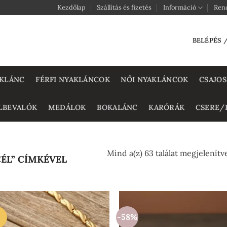
Kezdőlap
Szállítás és fizetés
Információ
Ren
BELÉPÉS 
KLÁNC
FÉRFI NYAKLÁNCOK
NŐI NYAKLÁNCOK
CSAJOS
LBEVALÓK
MEDÁLOK
BOKALÁNC
KARÓRÁK
CSERE/
Mind a(z) 63 találat megjelenítv
ÉL” CÍMKÉVEL
-58%