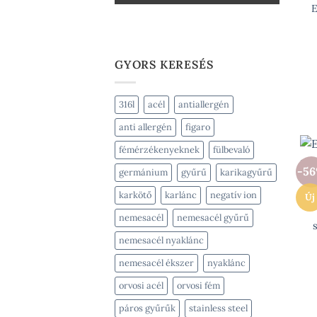
E
GYORS KERESÉS
316l
acél
antiallergén
anti allergén
figaro
fémérzékenyeknek
fülbevaló
-5
germánium
gyűrű
karikagyűrű
karkötő
karlánc
negatív ion
Új
nemesacél
nemesacél gyűrű
nemesacél nyaklánc
nemesacél ékszer
nyaklánc
orvosi acél
orvosi fém
páros gyűrűk
stainless steel