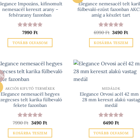
A
A
legance Impozáns, kifinomult
Elegance nemesacél telt kari
nemesacél kereszt arany –
fülbevaló ezüst fazonban AKC
változatok
változatok
fehérarany fazonban
amíg a készlet tart
a
a
termékoldalon
termékoldalo
választhatók
választhatók
Értékelés:
5
Értékelés:
Original
5
Curre
7990
Ft
6990
Ft
3490
Ft
price
price
/ 5
/ 5
ki
ki
was:
is:
TOVÁBB OLVASOM
KOSÁRBA TESZEM
6990 Ft.
3490 
6%
AKCIÓS KIFUTÓ TERMÉKEK
MEDÁLOK
Elegance nemesacél hegyes
Elegance Orvosi acél 42 mm
szegecses telt karika fülbevaló
28 mm kereszt alakú vastag
fekete fazonban
medál
Értékelés:
Original
5
Current
Értékelés:
5
7990
Ft
3490
Ft
6490
Ft
price
price
/ 5
/ 5
was:
is:
KOSÁRBA TESZEM
TOVÁBB OLVASOM
7990 Ft.
3490 Ft.