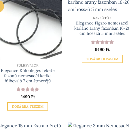
variációja
van.
A
KARKÖTŐK
Elegance Figaro nemesacél
változatok
karlánc arany fazonban 16-2
a
cm hosszú 5 mm széles
termékoldalo
választhatók
Értékelés:
5
9490
Ft
ki
/ 5
TOVÁBB OLVASOM
FÜLBEVALÓK
Elegance Különleges fekete
fazonú nemesacél karika
fülbevaló 7 cm átmérőjű
Értékelés:
5
2490
Ft
/ 5
KOSÁRBA TESZEM