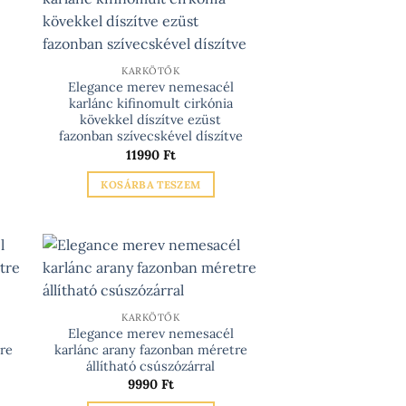
KARKÖTŐK
Elegance merev nemesacél
karlánc kifinomult cirkónia
kövekkel díszítve ezüst
fazonban szívecskével díszítve
11990
Ft
KOSÁRBA TESZEM
KARKÖTŐK
Elegance merev nemesacél
re
karlánc arany fazonban méretre
állítható csúszózárral
9990
Ft