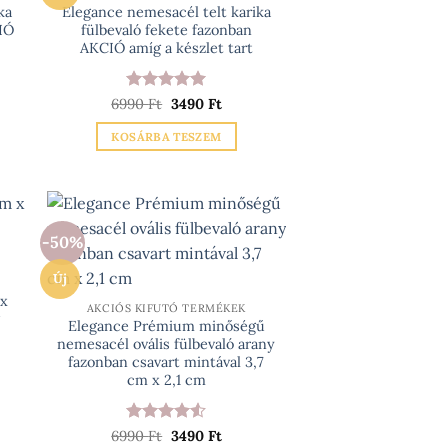
A
ka
Elegance nemesacél telt karika
IÓ
fülbevaló fekete fazonban
változatok
AKCIÓ amíg a készlet tart
a
n
termékoldalon
választhatók
nt
Értékelés:
Original
5
Current
6990
Ft
3490
Ft
price
price
/ 5
ki
was:
is:
KOSÁRBA TESZEM
Ft.
6990 Ft.
3490 Ft.
-50%
Új
 x
AKCIÓS KIFUTÓ TERMÉKEK
Elegance Prémium minőségű
nemesacél ovális fülbevaló arany
fazonban csavart mintával 3,7
cm x 2,1 cm
Értékelés:
Original
Current
6990
Ft
3490
Ft