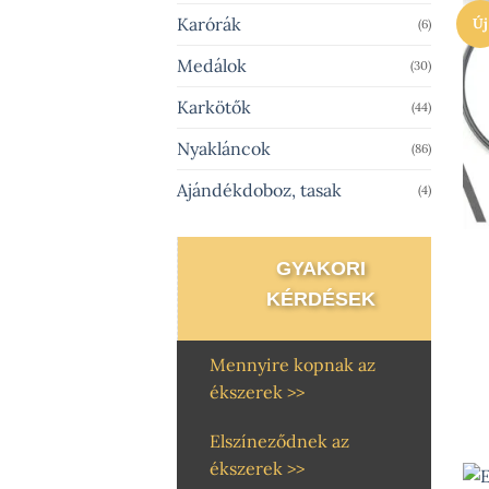
Karórák
Új
(6)
Medálok
(30)
Karkötők
(44)
Nyakláncok
(86)
Ajándékdoboz, tasak
(4)
GYAKORI
KÉRDÉSEK
Mennyire kopnak az
ékszerek >>
Elszíneződnek az
ékszerek >>