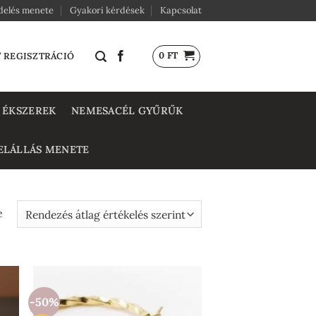
delés menete
Gyakori kérdések
Kapcsolat
0
FT
/ REGISZTRÁCIÓ
 ÉKSZEREK
NEMESACÉL GYŰRŰK
ELÁLLÁS MENETE
Sorted
e
by
average
rating
-50%