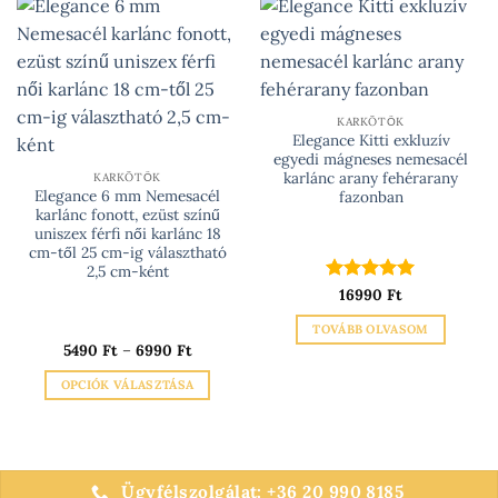
KARKÖTŐK
Elegance Kitti exkluzív
egyedi mágneses nemesacél
karlánc arany fehérarany
KARKÖTŐK
Elegance 6 mm Nemesacél
fazonban
karlánc fonott, ezüst színű
uniszex férfi női karlánc 18
cm-től 25 cm-ig választható
2,5 cm-ként
Értékelés:
16990
Ft
5
/ 5
TOVÁBB OLVASOM
Ártartomány:
5490
Ft
–
6990
Ft
5490 Ft
-
OPCIÓK VÁLASZTÁSA
6990 Ft
Ennek
a
terméknek
több
Ügyfélszolgálat: +36 20 990 8185