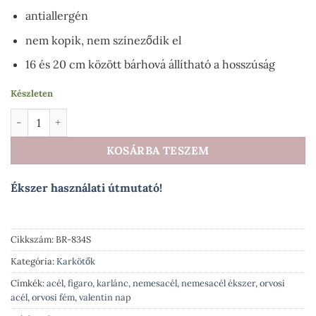
antiallergén
nem kopik, nem színeződik el
16 és 20 cm között bárhová állítható a hosszúság
Készleten
Elegance Figaro nemesacél karlánc ezüst fazonban 16-20 cm h
KOSÁRBA TESZEM
Ékszer használati útmutató!
Cikkszám:
BR-834S
Kategória:
Karkötők
Címkék:
acél
,
figaro
,
karlánc
,
nemesacél
,
nemesacél ékszer
,
orvosi
acél
,
orvosi fém
,
valentin nap