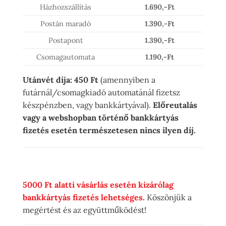
Házhozszállítás
1.690,-Ft
Postán maradó
1.390,-Ft
Postapont
1.390,-Ft
Csomagautomata
1.190,-Ft
Utánvét díja: 450 Ft
(amennyiben a
futárnál/csomagkiadó automatánál fizetsz
készpénzben, vagy bankkártyával).
Előreutalás
vagy a webshopban történő bankkártyás
fizetés esetén természetesen nincs ilyen díj.
5000 Ft alatti vásárlás esetén kizárólag
bankkártyás fizetés lehetséges.
Köszönjük a
megértést és az együttműködést!