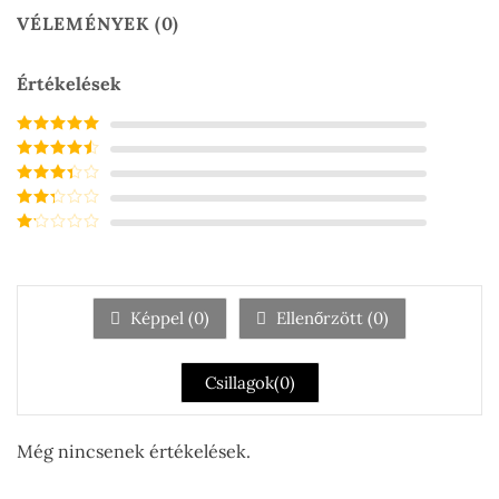
VÉLEMÉNYEK (0)
Értékelések
Értékelés:
5
/
5
Értékelés:
4
/ 5
Értékelés:
3
/ 5
Értékelés:
2
/ 5
Értékelés:
1
/
5
Képpel (
0
)
Ellenőrzött (
0
)
Csillagok(
0
)
Még nincsenek értékelések.