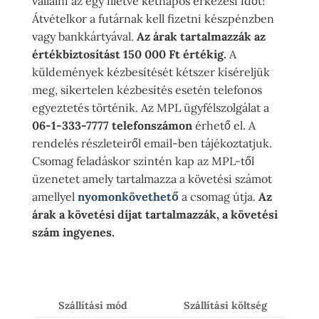
vállalni az egy illetve kétnapos érkezési időt!
Átvételkor a futárnak kell fizetni készpénzben
vagy bankkártyával.
Az árak tartalmazzák az
értékbiztosítást 150 000 Ft értékig.
A
küldemények kézbesítését kétszer kíséreljük
meg, sikertelen kézbesítés esetén telefonos
egyeztetés történik. Az MPL ügyfélszolgálat a
06-1-333-7777 telefonszámon
érhető el. A
rendelés részleteiről email-ben tájékoztatjuk.
Csomag feladáskor szintén kap az MPL-től
üzenetet amely tartalmazza a követési számot
amellyel
nyomonkövethető
a csomag útja.
Az
árak a követési díjat tartalmazzák, a követési
szám ingyenes.
Szállítási mód
Szállítási költség