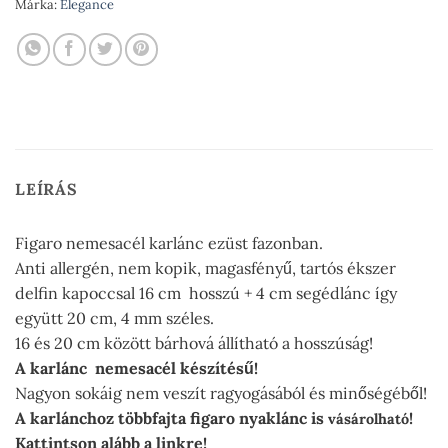
Márka:
Elegance
LEÍRÁS
Figaro nemesacél karlánc ezüst fazonban.
Anti allergén, nem kopik, magasfényű, tartós ékszer
delfin kapoccsal 16 cm hosszú + 4 cm segédlánc így
együtt 20 cm, 4 mm széles.
16 és 20 cm között bárhová állítható a hosszúság!
A karlánc nemesacél készítésű!
Nagyon sokáig nem veszít ragyogásából és minőségéből!
A karlánchoz többfajta figaro nyaklánc is
!
vásárolható
Kattintson alább a linkre!