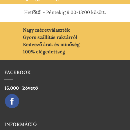
variációja
van.
Hétfőtől - Péntekig 9:00-13:00 között.
A
változatok
a
Nagy méretválaszték
termékoldalon
Gyors szállítás raktárról
választhatók
Kedvező árak és minőség
ki
100% elégedettség
FACEBOOK
16.000+ követő
INFORMÁCIÓ