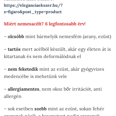
https://eleganciaekszer.hu/?
s=figaro&post_type=product
Miért nemesacélt? 6 legfontosabb érv!
–
olcsóbb
mint bármelyik nemesfém (arany, ezüst)
–
tartós
mert acélból készült, akár egy életen át is
kitartanak és nem deformálódnak el
–
nem feketedik
mint az ezüst, akár gyógyvizes
medencébe is mehetünk vele
–
allergiamentes
, nem okoz bőr irritációt, anti
allergén
– sok esetben
szebb
mint az ezüst, sokan fehér
aranynak nézik, a bevonatost pedig aranynak