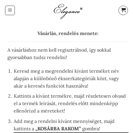
Skip
to
content
Vásárlás, rendelés menete:
A vásárláshoz nem kell regisztrálnod, így sokkal
gyorsabban tudsz rendelni!
Keresd meg a megrendelni kívánt terméket név
alapján a különböző ékszerkategóriák közt, vagy
akár a keresés funkciót használva!
Kattints a kívánt termékre, majd részletesen olvasd
el a termék leírását, rendelés előtt mindenképp
ellenőrizd a méreteket!
Add meg a rendelni kívánt mennyiséget, majd
kattints a
„KOSÁRBA RAKOM”
gombra!