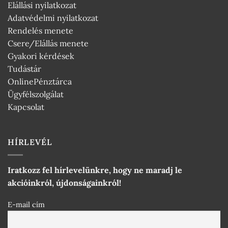
Elállási nyilatkozat
Adatvédelmi nyilatkozat
Rendelés menete
Csere/Elállás menete
Gyakori kérdések
Tudástár
OnlinePénztárca
Ügyfélszolgálat
Kapcsolat
HÍRLEVÉL
Iratkozz fel hírlevelünkre, hogy ne maradj le
akcióinkról, újdonságainkról!
E-mail cím