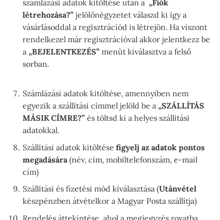
számlázási adatok kitöltése után a
„Fiók
létrehozása?”
jelölőnégyzetet válaszd ki így a
vásárlásoddal a regisztrációd is létrejön. Ha viszont
rendelkezel már regisztrációval akkor jelentkezz be
a
„BEJELENTKEZÉS”
menüt kiválasztva a felső
sorban.
Számlázási adatok kitöltése, amennyiben nem
egyezik a szállítási címmel jelöld be a
„SZÁLLÍTÁS
MÁSIK CÍMRE?”
és töltsd ki a helyes szállítási
adatokkal.
Szállítási adatok kitöltése
figyelj az adatok pontos
megadására
(név, cím, mobiltelefonszám, e-mail
cím)
Szállítási és fizetési mód kiválasztása (
Utánvétel
készpénzben átvételkor a Magyar Posta szállítja)
Rendelés áttekintése, ahol a megjegyzés rovatba