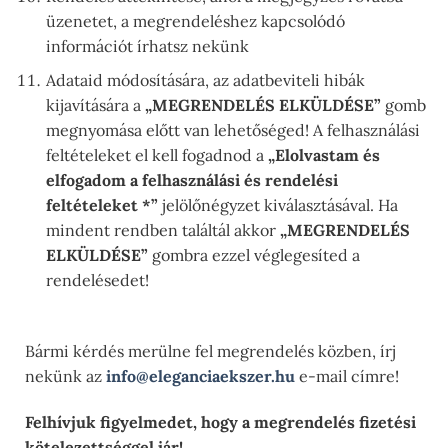
üzenetet, a megrendeléshez kapcsolódó
információt írhatsz nekünk
Adataid módosítására, az adatbeviteli hibák
kijavítására a
„MEGRENDELÉS ELKÜLDÉSE”
gomb
megnyomása előtt van lehetőséged! A felhasználási
feltételeket el kell fogadnod a
„Elolvastam és
elfogadom a felhasználási és rendelési
feltételeket *”
jelölőnégyzet kiválasztásával. Ha
mindent rendben találtál akkor
„MEGRENDELÉS
ELKÜLDÉSE”
gombra ezzel véglegesíted a
rendelésedet!
Bármi kérdés merülne fel megrendelés közben, írj
nekünk az
info@eleganciaekszer.hu
e-mail címre!
Felhívjuk figyelmedet, hogy a megrendelés fizetési
kötelezettséggel jár!