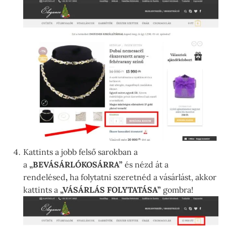
Kattints a jobb felső sarokban a
a
„BEVÁSÁRLÓKOSÁRRA”
és nézd át a
rendelésed
,
ha folytatni szeretnéd a vásárlást, akkor
kattints a
„VÁSÁRLÁS FOLYTATÁSA”
gombra!