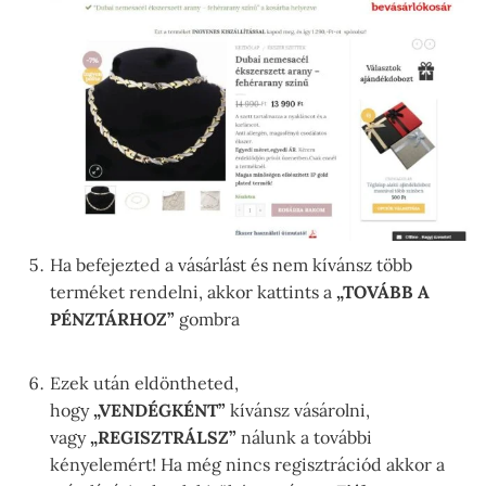
Ha befejezted a vásárlást és nem kívánsz több
terméket rendelni, akkor kattints a
„TOVÁBB A
PÉNZTÁRHOZ”
gombra
Ezek után eldöntheted,
hogy
„VENDÉGKÉNT”
kívánsz vásárolni,
vagy
„REGISZTRÁLSZ”
nálunk a további
kényelemért! Ha még nincs regisztrációd akkor a