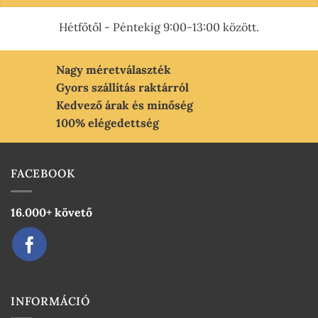
Hétfőtől - Péntekig 9:00-13:00 között.
Nagy méretválaszték
Gyors szállítás raktárról
Kedvező árak és minőség
100% elégedettség
FACEBOOK
16.000+ követő
INFORMÁCIÓ