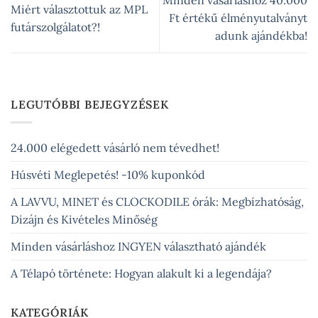
Minden vásárláshoz 40.000
Miért választottuk az MPL
Ft értékű élményutalványt
futárszolgálatot?!
adunk ajándékba!
LEGUTÓBBI BEJEGYZÉSEK
24.000 elégedett vásárló nem tévedhet!
Húsvéti Meglepetés! -10% kuponkód
A LAVVU, MINET és CLOCKODILE órák: Megbízhatóság,
Dizájn és Kivételes Minőség
Minden vásárláshoz INGYEN választható ajándék
A Télapó története: Hogyan alakult ki a legendája?
KATEGÓRIÁK