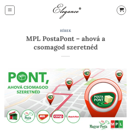
Skip
to
content
HÍREK
MPL PostaPont – ahová a
csomagod szeretnéd