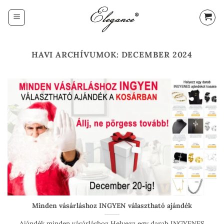
Skip
to
content
HAVI ARCHÍVUMOK:
DECEMBER 2024
Minden vásárláshoz INGYEN választható ajándék
Ajándék minden vásárláshoz Helyezz egy darab INGYENES