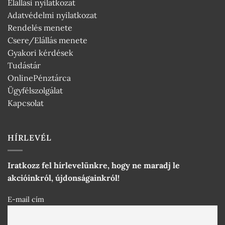
Elállási nyilatkozat
Adatvédelmi nyilatkozat
Rendelés menete
Csere/Elállás menete
Gyakori kérdések
Tudástár
OnlinePénztárca
Ügyfélszolgálat
Kapcsolat
HÍRLEVÉL
Iratkozz fel hírlevelünkre, hogy ne maradj le
akcióinkról, újdonságainkról!
E-mail cím