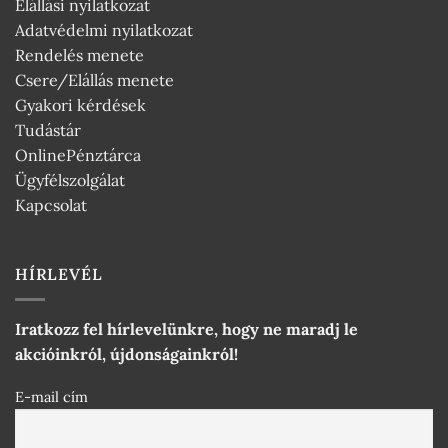
Elállási nyilatkozat
Adatvédelmi nyilatkozat
Rendelés menete
Csere/Elállás menete
Gyakori kérdések
Tudástár
OnlinePénztárca
Ügyfélszolgálat
Kapcsolat
HÍRLEVÉL
Iratkozz fel hírlevelünkre, hogy ne maradj le
akcióinkról, újdonságainkról!
E-mail cím