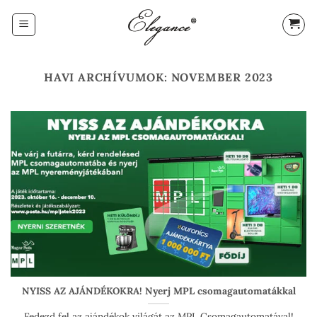
Skip
to
content
HAVI ARCHÍVUMOK:
NOVEMBER 2023
NYISS AZ AJÁNDÉKOKRA! Nyerj MPL csomagautomatákkal
Fedezd fel az ajándékok világát az MPL Csomagautomatával!