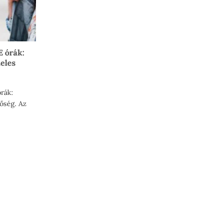
 órák:
eles
rák:
őség. Az