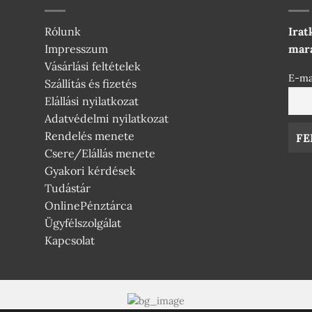
Rólunk
Irat
Impresszum
mara
Vásárlási feltételek
E-ma
Szállítás és fizetés
Elállási nyilatkozat
Adatvédelmi nyilatkozat
Rendelés menete
Csere/Elállás menete
Gyakori kérdések
Tudástár
OnlinePénztárca
Ügyfélszolgálat
Kapcsolat