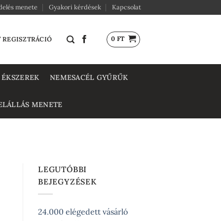
delés menete
Gyakori kérdések
Kapcsolat
0
FT
/ REGISZTRÁCIÓ
 ÉKSZEREK
NEMESACÉL GYŰRŰK
ELÁLLÁS MENETE
LEGUTÓBBI
BEJEGYZÉSEK
24.000 elégedett vásárló