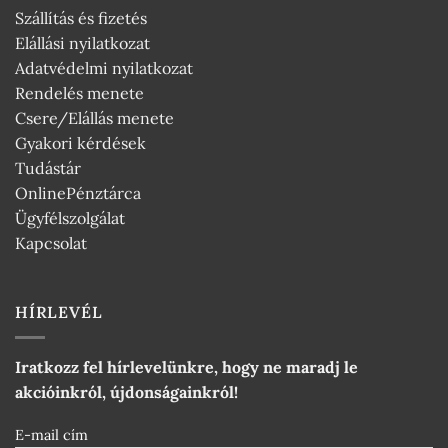
Szállítás és fizetés
Elállási nyilatkozat
Adatvédelmi nyilatkozat
Rendelés menete
Csere/Elállás menete
Gyakori kérdések
Tudástár
OnlinePénztárca
Ügyfélszolgálat
Kapcsolat
HÍRLEVÉL
Iratkozz fel hírlevelünkre, hogy ne maradj le
akcióinkról, újdonságainkról!
E-mail cím