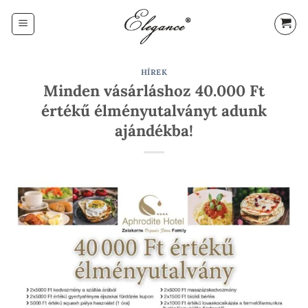
Skip
to
content
HÍREK
Minden vásárláshoz 40.000 Ft
értékű élményutalványt adunk
ajándékba!