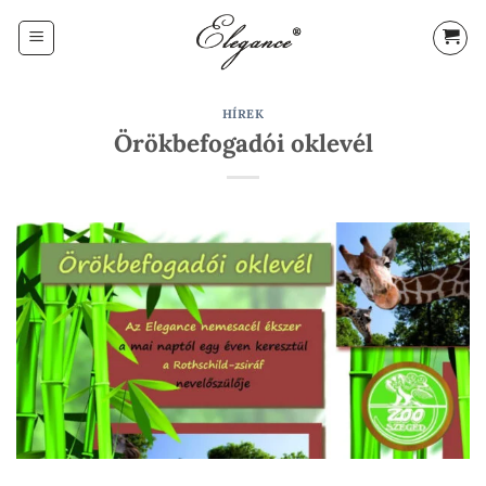
Skip
to
content
HÍREK
Örökbefogadói oklevél