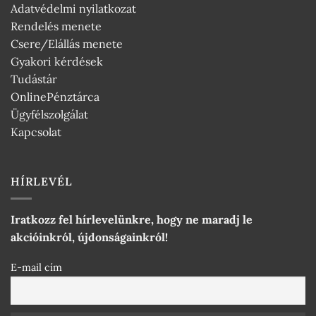
Adatvédelmi nyilatkozat
Rendelés menete
Csere/Elállás menete
Gyakori kérdések
Tudástár
OnlinePénztárca
Ügyfélszolgálat
Kapcsolat
HÍRLEVÉL
Iratkozz fel hírlevelünkre, hogy ne maradj le
akcióinkról, újdonságainkról!
E-mail cím