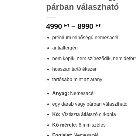
párban válaszható
Ártartomá
4990
–
8990
Ft
Ft
4990 Ft
prémium minőségű nemesacél
-
8990 Ft
antiallergén
nem kopik, nem színeződik, nem defor
hosszan tartó ékszer
tartósabb mint az arany
Anyag:
Nemesacél
egy darab vagy párban választható
Kő:
Víztiszta átlátszó cirkónia
Kő mérete:
6 mm széles
Foglalat:
Nemesacél