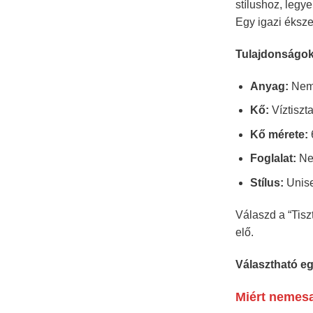
stílushoz, legy
Egy igazi éksze
Tulajdonságok
Anyag:
Nem
Kő:
Víztiszta
Kő mérete:
Foglalat:
Ne
Stílus:
Unis
Válaszd a “Tisz
elő.
Választható e
Miért nemesa