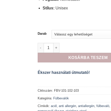
Stílus:
Unisex
Darab
Elegance nemesacél fülbevaló a "gyémánt"
KOSÁRBA TESZEM
Ékszer használati útmutató!
Cikkszám:
FBV-101-102-103
Kategória:
Fülbevalók
Címkék:
acél
,
anti allergén
,
antiallergén
,
fülbevaló
nemesacél ékszer
,
stainless steel