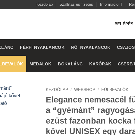
Kezdőlap
Szállítás és fizetés
Információ
Re
BELÉPÉS 
KLÁNC
FÉRFI NYAKLÁNCOK
NŐI NYAKLÁNCOK
CSAJOS
LBEVALÓK
MEDÁLOK
BOKALÁNC
KARÓRÁK
CSERE/
KEZDŐLAP
/
WEBSHOP
/
FÜLBEVALÓK
Elegance nemesacél f
a “gyémánt” ragyogás
ezüst fazonban kocka 
kővel UNISEX egy dar