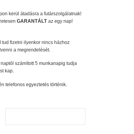
on kerül átadásra a futárszolgálatnak!
szetesen
GARANTÁLT
az egy nap!
ud fizetni ilyenkor nincs házhoz
átvenni a megrendelését.
 naptól számított 5 munkanapig tudja
st kap.
n telefonos egyeztetés történik.