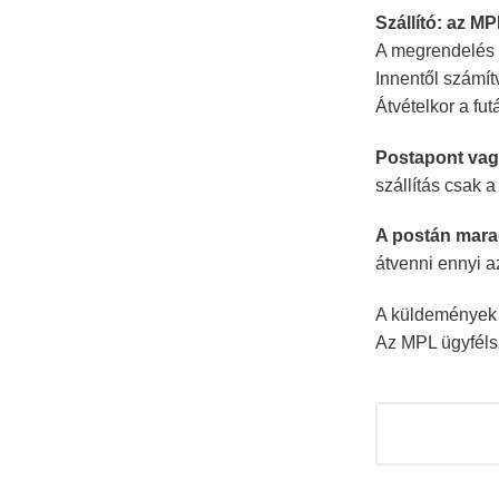
Szállító: az M
A megrendelés u
Innentől számí
Átvételkor a fu
Postapont vag
szállítás csak 
A postán mara
átvenni ennyi a
A küldemények k
Az MPL ügyféls