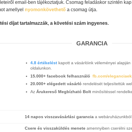
leteiről email-ben tájékoztatjuk. Csomag feladáskor szintén ka
mot amellyel
nyomonkövethető
a csomag útja.
tési díjat tartalmazzák, a követési szám ingyenes.
GARANCIA
4.8 értékelést
kapott a vásárlóink véleményei alapjá
oldalunkon.
15.000+ facebook felhasználó
fb.com/eleganciaek
20.000+ elégedett vásárló
rendelését teljesítettük 
Az
Árukereső Megbízható Bolt
minősítéssel rendelke
14 napos visszavásárlási garancia
a webáruházunkból 
Csere és visszaküldés menete
amennyiben cserélni sz