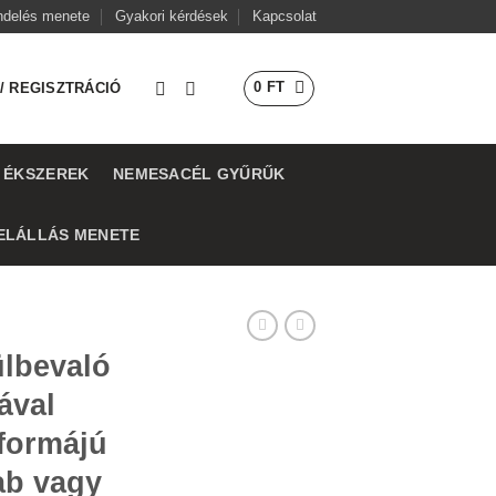
ndelés menete
Gyakori kérdések
Kapcsolat
0
FT
/ REGISZTRÁCIÓ
 ÉKSZEREK
NEMESACÉL GYŰRŰK
ELÁLLÁS MENETE
ülbevaló
ával
formájú
ab vagy