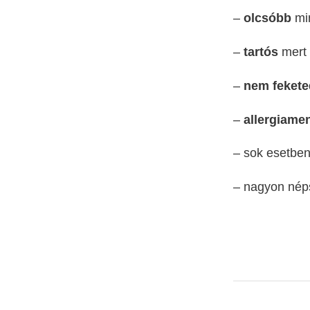
–
olcsóbb
min
–
tartós
mert 
–
nem fekete
–
allergiame
– sok esetbe
– nagyon né