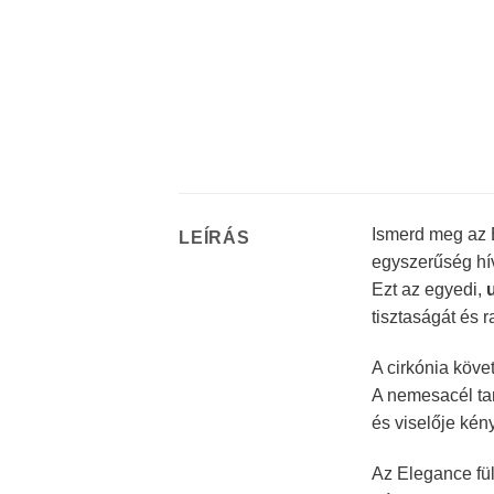
Ismerd meg az 
LEÍRÁS
egyszerűség hív
Ezt az egyedi,
tisztaságát és r
A cirkónia köv
A nemesacél tar
és viselője kén
Az Elegance fül