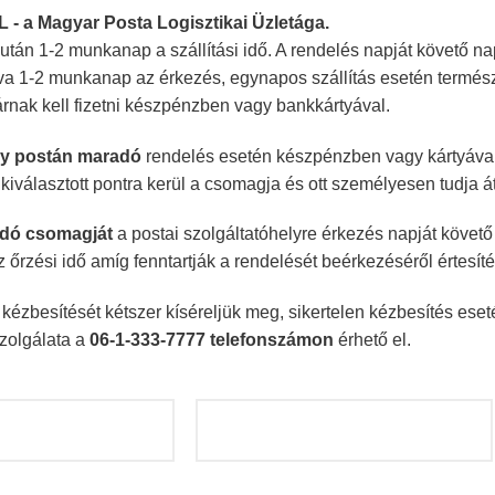
PL - a Magyar Posta Logisztikai Üzletága.
tán 1-2 munkanap a szállítási idő. A rendelés napját követő nap
tva 1-2 munkanap az érkezés, egynapos szállítás esetén termé
tárnak kell fizetni készpénzben vagy bankkártyával.
y postán maradó
rendelés esetén készpénzben vagy kártyával t
a kiválasztott pontra kerül a csomagja és ott személyesen tudja 
dó csomagját
a postai szolgáltatóhelyre érkezés napját követő
z őrzési idő amíg fenntartják a rendelését beérkezéséről értesíté
ézbesítését kétszer kíséreljük meg, sikertelen kézbesítés eseté
zolgálata a
06-1-333-7777 telefonszámon
érhető el.