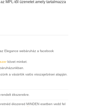
p az MPL-től üzenetet amely tartalmazza
n az Elegance webáruház a facebook
szer
követ minket.
webáruházunkban.
zünk a vásárlók valós visszajelzései alapján.
rendelt ékszerekre.
eretnéd ékszered MINDEN esetben vedd fel