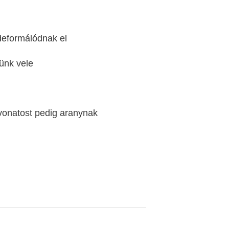
 deformálódnak el
ünk vele
vonatost pedig aranynak