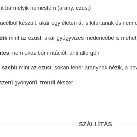
t bármelyik nemesfém (arany, ezüst)
acélból készült, akár egy életen át is kitartanak és nem
dik
mint az ezüst, akár gyógyvizes medencébe is mehet
ntes
, nem okoz bőr irritációt, anti allergén
n
szebb
mint az ezüst, sokan fehér aranynak nézik, a be
pszerű gyönyörű
trendi
ékszer
SZÁLLÍTÁS