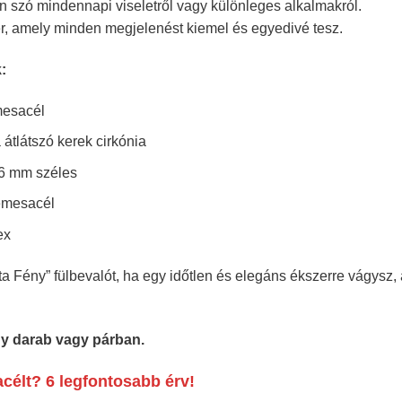
en szó mindennapi viseletről vagy különleges alkalmakról.
r, amely minden megjelenést kiemel és egyedivé tesz.
:
esacél
 átlátszó kerek cirkónia
6 mm széles
mesacél
ex
ta Fény” fülbevalót, ha egy időtlen és elegáns ékszerre vágysz
gy darab vagy párban.
célt? 6 legfontosabb érv!