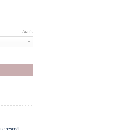
TÖRLÉS
 ragyogásával ezüst fazonban kocka formájú kővel UNISEX egy d
,
nemesacél
,