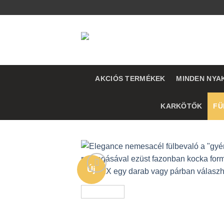
Skip
to
content
AKCIÓS TERMÉKEK
MINDEN NYA
KARKÖTŐK
FÜ
Új