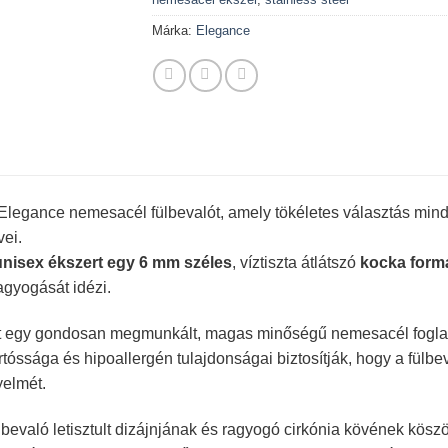
Márka:
Elegance
Elegance nemesacél fülbevalót, amely tökéletes választás mind
ei.
unisex ékszert egy 6 mm széles
, víztiszta átlátszó
kocka form
agyogását idézi.
et egy gondosan megmunkált, magas minőségű nemesacél foglalat
tóssága és hipoallergén tulajdonságai biztosítják, hogy a fülb
yelmét.
bevaló letisztult dizájnjának és ragyogó cirkónia kövének köszö