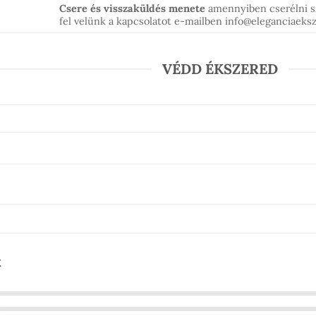
Csere és visszaküldés menete
amennyiben cserélni 
fel velünk a kapcsolatot e-mailben info@eleganciaek
VÉDD ÉKSZERED
k