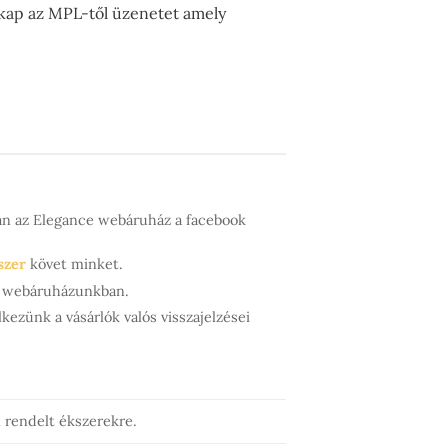
 kap az MPL-től üzenetet amely
ján az Elegance webáruház a facebook
szer
követ minket.
ük webáruházunkban.
kezünk a vásárlók valós visszajelzései
rendelt ékszerekre.