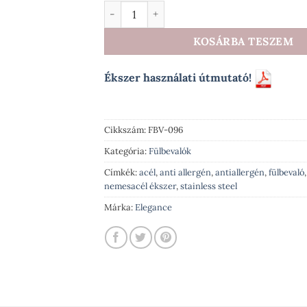
Elegance Valentina nemesacél fülbevaló a
KOSÁRBA TESZEM
Ékszer használati útmutató!
Cikkszám:
FBV-096
Kategória:
Fülbevalók
Címkék:
acél
,
anti allergén
,
antiallergén
,
fülbevaló
nemesacél ékszer
,
stainless steel
Márka:
Elegance