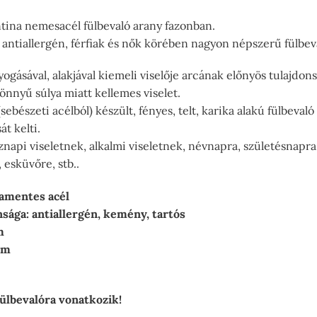
tina nemesacél fülbevaló arany fazonban.
, antiallergén, férfiak és nők körében nagyon népszerű fülbev
yogásával, alakjával kiemeli viselője arcának előnyös tulajdon
önnyű súlya miatt kellemes viselet.
ebészeti acélból) készült, fényes, telt, karika alakú fülbeval
t kelti.
znapi viseletnek, alkalmi viseletnek, névnapra, születésnapra
 esküvőre, stb..
amentes acél
sága: antiallergén, kemény, tartós
m
mm
fülbevalóra vonatkozik!