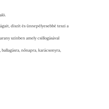
aló.
ságait, díszít és ünnepélyesebbé teszi a
ó arany színben amely csillogásával
, ballagásra, nőnapra, karácsonyra,