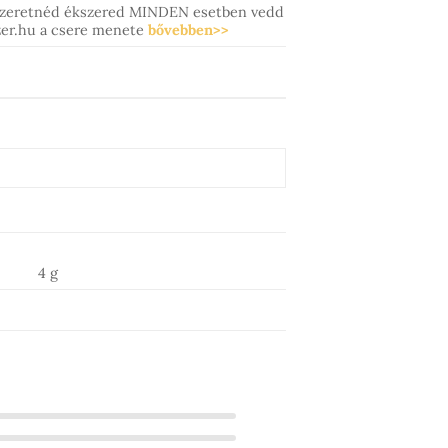
szeretnéd ékszered MINDEN esetben vedd
szer.hu a csere menete
bővebben>>
4 g