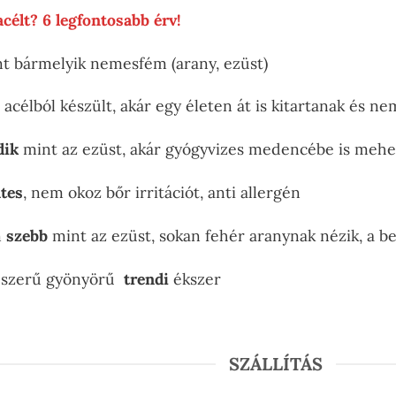
célt? 6 legfontosabb érv!
t bármelyik nemesfém (arany, ezüst)
acélból készült, akár egy életen át is kitartanak és n
dik
mint az ezüst, akár gyógyvizes medencébe is mehe
tes
, nem okoz bőr irritációt, anti allergén
n
szebb
mint az ezüst, sokan fehér aranynak nézik, a b
pszerű gyönyörű
trendi
ékszer
SZÁLLÍTÁS