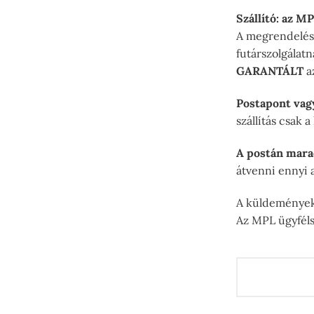
Szállító: az M
A megrendelés 
futárszolgálat
GARANTÁLT
az
Postapont vag
szállítás csak 
A postán mara
átvenni ennyi a
A küldemények 
Az MPL ügyféls