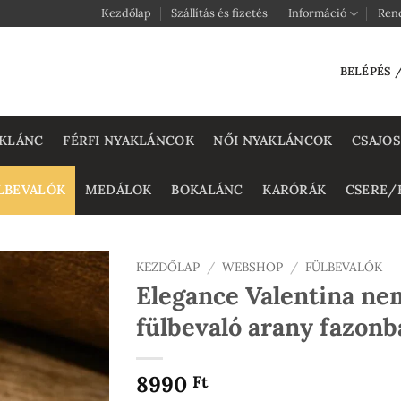
Kezdőlap
Szállítás és fizetés
Információ
Ren
BELÉPÉS 
KLÁNC
FÉRFI NYAKLÁNCOK
NŐI NYAKLÁNCOK
CSAJOS
LBEVALÓK
MEDÁLOK
BOKALÁNC
KARÓRÁK
CSERE/
KEZDŐLAP
/
WEBSHOP
/
FÜLBEVALÓK
Elegance Valentina ne
fülbevaló arany fazonb
8990
Ft