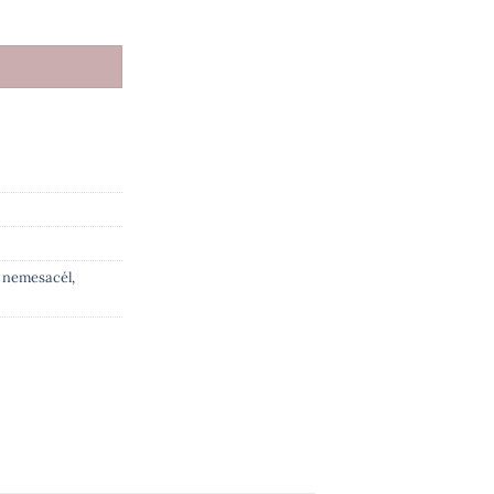
rany fazonban mennyiség
,
nemesacél
,