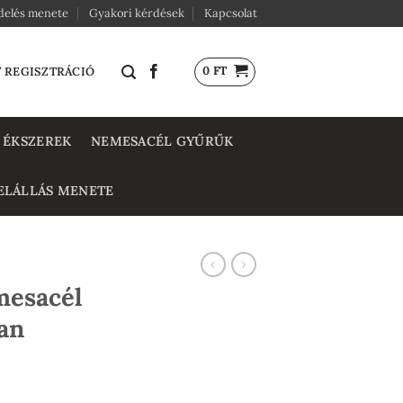
delés menete
Gyakori kérdések
Kapcsolat
0
FT
/ REGISZTRÁCIÓ
 ÉKSZEREK
NEMESACÉL GYŰRŰK
ELÁLLÁS MENETE
mesacél
an