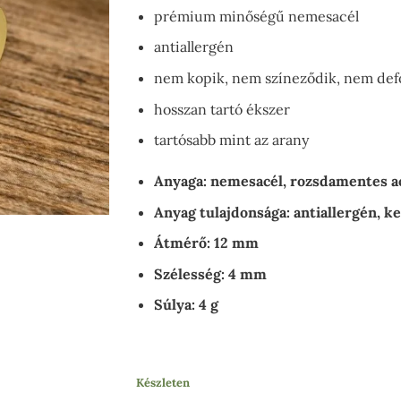
prémium minőségű nemesacél
antiallergén
nem kopik, nem színeződik, nem def
hosszan tartó ékszer
tartósabb mint az arany
Anyaga: nemesacél, rozsdamentes a
Anyag tulajdonsága: antiallergén, k
Átmérő: 12 mm
Szélesség: 4 mm
Súlya: 4 g
Készleten