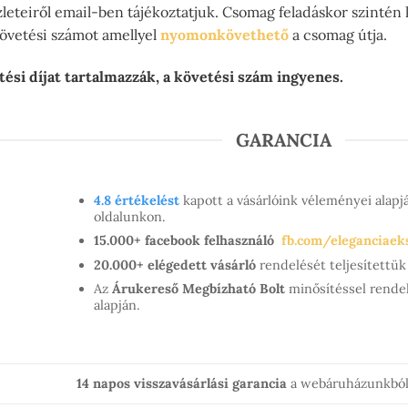
zleteiről email-ben tájékoztatjuk. Csomag feladáskor szintén
követési számot amellyel
nyomonkövethető
a csomag útja.
tési díjat tartalmazzák, a követési szám ingyenes.
GARANCIA
4.8 értékelést
kapott a vásárlóink véleményei alap
oldalunkon.
15.000+ facebook felhasználó
fb.com/eleganciaek
20.000+ elégedett vásárló
rendelését teljesített
Az
Árukereső Megbízható Bolt
minősítéssel rendel
alapján.
14 napos visszavásárlási garancia
a webáruházunkból 