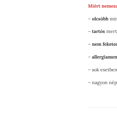
Miért nemesa
–
olcsóbb
min
–
tartós
mert 
–
nem fekete
–
allergiamen
– sok esetbe
– nagyon né