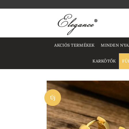
Skip
to
content
AKCIÓS TERMÉKEK
MINDEN NYA
KARKÖTŐK
FÜ
Új