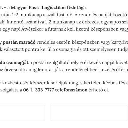
PL - a Magyar Posta Logisztikai Üzletága.
után 1-2 munkanap a szállítási idő. A rendelés napját követő
nak! Innentől számítva 1-2 munkanap az érkezés, egynapos szá
 egy nap! Átvételkor a futárnak kell fizetni készpénzben vag
y postán maradó
rendelés esetén készpénzben vagy kártyával
a kiválasztott pontra kerül a csomagja és ott személyesen tud
dó csomagját
a postai szolgáltatóhelyre érkezés napját köve
z őrzési idő amíg fenntartják a rendelését beérkezéséről érte
kézbesítését kétszer kíséreljük meg, sikertelen kézbesítés e
zolgálata a
06-1-333-7777 telefonszámon
érhető el.