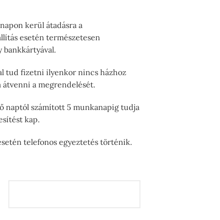
 napon kerül átadásra a
llítás esetén természetesen
y bankkártyával.
 tud fizetni ilyenkor nincs házhoz
ja átvenni a megrendelését.
tő naptól számított 5 munkanapig tudja
sítést kap.
setén telefonos egyeztetés történik.