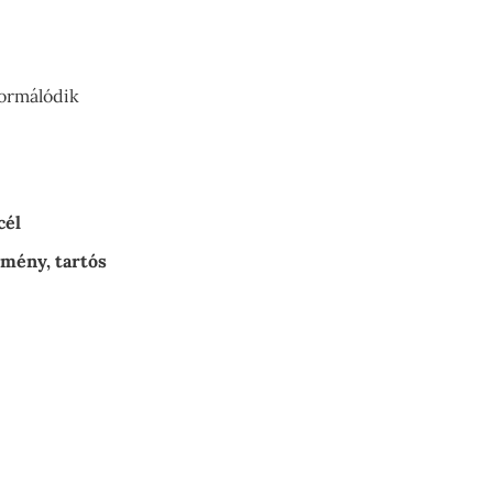
ormálódik
cél
emény, tartós