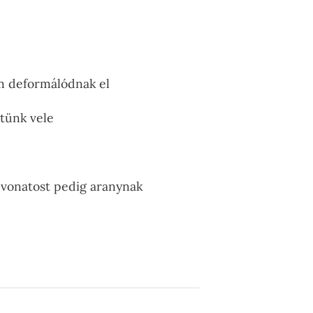
em deformálódnak el
tünk vele
evonatost pedig aranynak