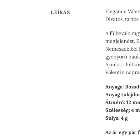
Elegance Valen
LEÍRÁS
Divatos, tartós
A fülbevaló rag
megjelenést. K
Nemesacélból (s
gyönyörű hatásá
Ajánlott: hétkö
Valentin napra,
Anyaga: Rozsd
Anyag tulajdon
Átmérő: 12 m
Szélesség: 4 
Súlya: 4 g
Az ár egy pár 