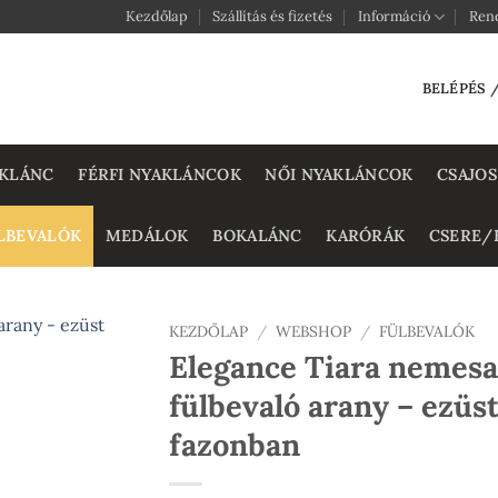
Kezdőlap
Szállítás és fizetés
Információ
Ren
BELÉPÉS 
KLÁNC
FÉRFI NYAKLÁNCOK
NŐI NYAKLÁNCOK
CSAJOS
LBEVALÓK
MEDÁLOK
BOKALÁNC
KARÓRÁK
CSERE/
KEZDŐLAP
/
WEBSHOP
/
FÜLBEVALÓK
Elegance Tiara nemesa
fülbevaló arany – ezüs
fazonban