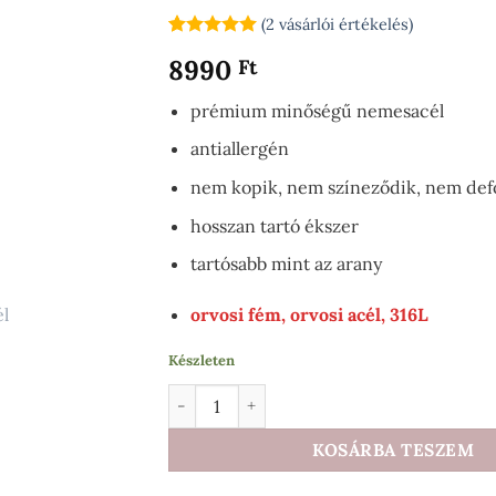
(
2
vásárlói értékelés)
Értékelés
2
5
8990
Ft
az 5-ből,
értékelés
alapján
prémium minőségű nemesacél
antiallergén
nem kopik, nem színeződik, nem def
hosszan tartó ékszer
tartósabb mint az arany
orvosi fém, orvosi acél, 316L
Készleten
Elegance Tiara nemesacél fülbevaló arany 
KOSÁRBA TESZEM