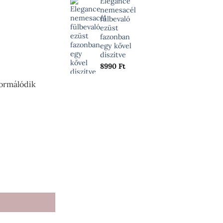
Elegance
nemesacél
fülbevaló
ezüst
fazonban
egy kővel
díszítve
8990
Ft
ormálódik
- ezüst fazonban mennyiség