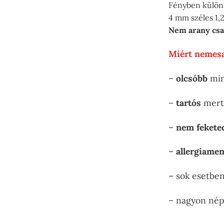
Fényben különl
4 mm széles 1,
Nem arany csa
Miért nemesa
–
olcsóbb
min
–
tartós
mert 
–
nem fekete
–
allergiamen
– sok esetbe
– nagyon né