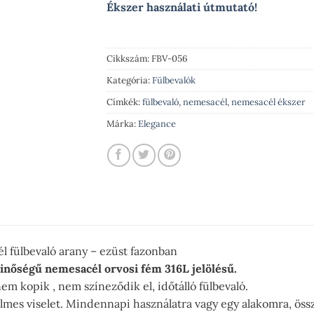
Ékszer használati útmutató!
Cikkszám:
FBV-056
Kategória:
Fülbevalók
Címkék:
fülbevaló
,
nemesacél
,
nemesacél ékszer
Márka:
Elegance
l fülbevaló arany – ezüst fazonban
inőségű nemesacél orvosi fém 316L jelölésű.
nem kopik , nem színeződik el, időtálló fülbevaló.
mes viselet. Mindennapi használatra vagy egy alakomra, össze