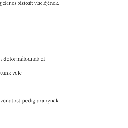
elenés biztosít viselőjének.
em deformálódnak el
tünk vele
evonatost pedig aranynak