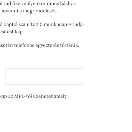
 tud fizetni ilyenkor nincs házhoz
ja átvenni a megrendelését.
tő naptól számított 5 munkanapig tudja
sítést kap.
setén telefonos egyeztetés történik.
 kap az MPL-től üzenetet amely