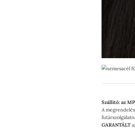
Szállító: az M
A megrendelés 
futárszolgálat
GARANTÁLT
az