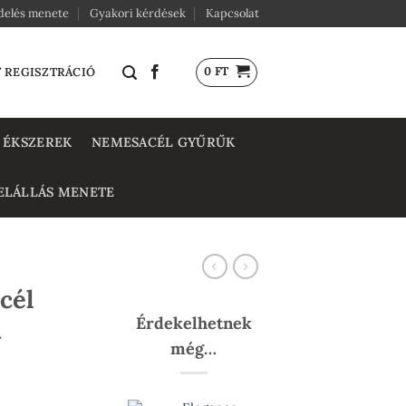
delés menete
Gyakori kérdések
Kapcsolat
0
FT
/ REGISZTRÁCIÓ
 ÉKSZEREK
NEMESACÉL GYŰRŰK
ELÁLLÁS MENETE
cél
Érdekelhetnek
t
még…