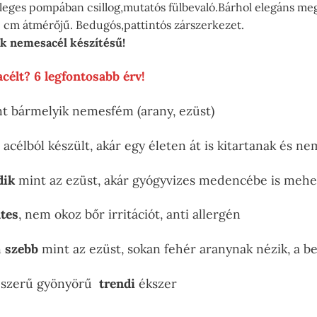
eges pompában csillog,mutatós fülbevaló.Bárhol elegáns megj
2 cm átmérőjű. Bedugós,pattintós zárszerkezet.
k nemesacél készítésű!
célt? 6 legfontosabb érv!
t bármelyik nemesfém (arany, ezüst)
acélból készült, akár egy életen át is kitartanak és n
dik
mint az ezüst, akár gyógyvizes medencébe is mehe
tes
, nem okoz bőr irritációt, anti allergén
n
szebb
mint az ezüst, sokan fehér aranynak nézik, a b
pszerű gyönyörű
trendi
ékszer