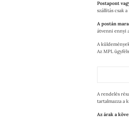
Postapont vag
szállítás csak 
A postán mara
átvenni ennyi a
A küldemények 
Az MPL ügyféls
A rendelés rés
tartalmazza a 
Az árak a köve