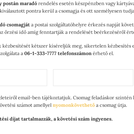
y postán maradó
rendelés esetén készpénzben vagy kártyával
a kiválasztott pontra kerül a csomagja és ott személyesen tud
dó csomagját
a postai szolgáltatóhelyre érkezés napját köve
z őrzési idő amíg fenntartják a rendelését beérkezéséről érte
kézbesítését kétszer kíséreljük meg, sikertelen kézbesítés e
zolgálata a
06-1-333-7777 telefonszámon
érhető el.
zleteiről email-ben tájékoztatjuk. Csomag feladáskor szintén
követési számot amellyel
nyomonkövethető
a csomag útja.
tési díjat tartalmazzák, a követési szám ingyenes.