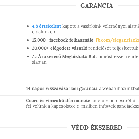
GARANCIA
4.8 értékelést
kapott a vásárlóink véleményei alap
oldalunkon.
15.000+ facebook felhasználó
fb.com/eleganciaek
20.000+ elégedett vásárló
rendelését teljesített
Az
Árukereső Megbízható Bolt
minősítéssel rendel
alapján.
14 napos visszavásárlási garancia
a webáruházunkból 
Csere és visszaküldés menete
amennyiben cserélni 
fel velünk a kapcsolatot e-mailben info@eleganciaek
VÉDD ÉKSZERED