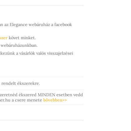
ján az Elegance webáruház a facebook
szer
követ minket.
ük webáruházunkban.
kezünk a vásárlók valós visszajelzései
rendelt ékszerekre.
szeretnéd ékszered MINDEN esetben vedd
szer.hu a csere menete
bővebben>>