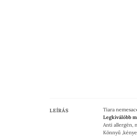
Tiara nemesacé
LEÍRÁS
Legkiválóbb m
Anti allergén, 
Könnyű ,kényel