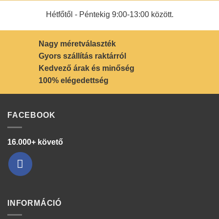
Hétfőtől - Péntekig 9:00-13:00 között.
Nagy méretválaszték
Gyors szállítás raktárról
Kedvező árak és minőség
100% elégedettség
FACEBOOK
16.000+ követő
INFORMÁCIÓ