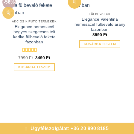
-56%
Új
Új
FÜLBEVALÓK
Elegance Valentina
AKCIÓS KIFUTÓ TERMÉKEK
nemesacél fülbevaló arany
Elegance nemesacél
fazonban
hegyes szegecses telt
8990
Ft
karika fülbevaló fekete
fazonban
KOSÁRBA TESZEM
Értékelés:
5
Original
Current
7990
Ft
3490
Ft
price
price
/ 5
was:
is:
KOSÁRBA TESZEM
7990 Ft.
3490 Ft.
Ügyfélszolgálat: +36 20 990 8185