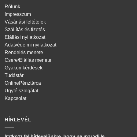
Rólunk
Impresszum
Vásárlási feltételek
Szállítás és fizetés
Elállási nyilatkozat
Adatvédelmi nyilatkozat
Rendelés menete
Csere/Elállás menete
Gyakori kérdések
Tudástár
OnlinePénztárca
Ügyfélszolgálat
Kapcsolat
HÍRLEVÉL
Iratkozz fel hírlevelünkre, hogy ne maradj le