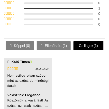
0
Értékelés:
5
/
1
5
Értékelés:
4
0
/ 5
Értékelés:
0
3
/ 5
Értékelés:
0
2
/ 5
Értékelés:
1
/
5
Képpel (
0
)
Ellenőrzött (
1
)
Csillagok(
1
)
pedig nemesacél
Kaló Tímea
készítésű. Árnyalat
csekély különbség sajnos
2023-03-09
Értékelés:
van.
Nem csillog olyan szépen,
4
/ 5
mint az ezüst, de minőségi
darab.
Válasz tőle
Elegance
:
Köszönjük a vásárlást! Az
ezüst az csak ezüst, ez