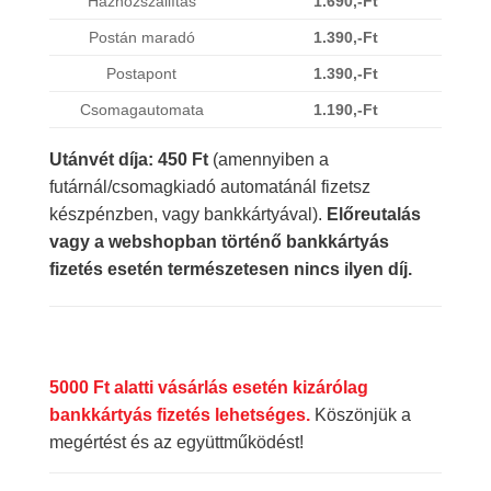
Házhozszállítás
1.690,-Ft
Postán maradó
1.390,-Ft
Postapont
1.390,-Ft
Csomagautomata
1.190,-Ft
Utánvét díja: 450 Ft
(amennyiben a
futárnál/csomagkiadó automatánál fizetsz
készpénzben, vagy bankkártyával).
Előreutalás
vagy a webshopban történő bankkártyás
fizetés esetén természetesen nincs ilyen díj.
5000 Ft alatti vásárlás esetén kizárólag
bankkártyás fizetés lehetséges.
Köszönjük a
megértést és az együttműködést!