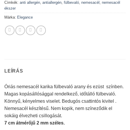
Címkék:
anti allergén
,
antiallergén
,
fülbevaló
,
nemesacél
,
nemesacél
ékszer
Márka:
Elegance
LEÍRÁS
Óriás nemesacél karika fülbevaló arany és ezüst színben.
Magas kopásállósággal rendelkező, időtálló fülbevaló.
Könnyű, kényelmes viselet. Bedugós csattintós kivitel .
Nemesacél készítésű. Nem kopik, nem színeződik el
sokáig élvezheti csillogását.
7 cm átmérőjű 2 mm széles.