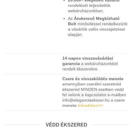
rendelését teljesítettük
webáruházunkban.
Az
Árukereső Megbízható
Bolt
minősítéssel rendelkezünk
a vásárlók valós visszajelzései
alapján.
14 napos visszavásárlási
garancia
a webáruházunkból
rendelt ékszerekre.
Csere és visszaküldés menete
amennyiben cserélni szeretnéd
ékszered MINDEN esetben vedd
fel velünk a kapcsolatot e-mailben
info@eleganciaekszer.hu a csere
menete
bővebben>>
VÉDD ÉKSZERED