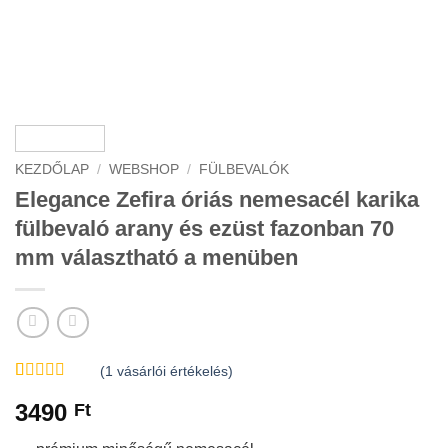
KEZDŐLAP
/
WEBSHOP
/
FÜLBEVALÓK
Elegance Zefira óriás nemesacél karika
fülbevaló arany és ezüst fazonban 70
mm választható a menüben
(
1
vásárlói értékelés)
Értékelés
1
3490
Ft
4
az 5-
ből,
értékelés