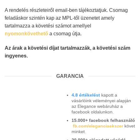
A rendelés részleteiről email-ben tájékoztatjuk. Csomag
feladáskor szintén kap az MPL-től üzenetet amely
tartalmazza a követési számot amellyel
nyomonkövethető
a csomag útja.
Az árak a követési díjat tartalmazzák, a követési szám
ingyenes.
GARANCIA
4.8 értékelést
kapott a
vásárlóink véleményei alapján
az Elegance webáruház a
facebook oldalunkon.
15.000+ facebook felhasználó
fb.com/eleganciaekszer
követ
minket.
20.000+ elégedett vásárló