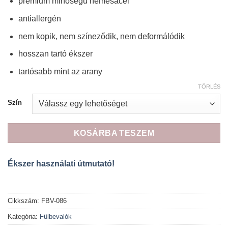
prémium minőségű nemesacél
alapján
antiallergén
nem kopik, nem színeződik, nem deformálódik
hosszan tartó ékszer
tartósabb mint az arany
TÖRLÉS
Szín
KOSÁRBA TESZEM
Ékszer használati útmutató!
Cikkszám:
FBV-086
Kategória:
Fülbevalók