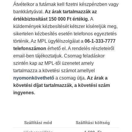
Átvételkor a futárnak kell fizetni készpénzben vagy
bankkártyával.
Az árak tartalmazzák az
értékbiztosítást 150 000 Ft értékig.
A
küldemények kézbesítését kétszer kíséreljük meg,
sikertelen kézbesítés esetén telefonos egyeztetés
történik. Az MPL ügyfélszolgálat a
06-1-333-7777
telefonszámon
érhető el. A rendelés részleteiről
email-ben tájékoztatjuk. Csomag feladáskor
szintén kap az MPL-től üzenetet amely
tartalmazza a követési számot amellyel
nyomonkövethető
a csomag útja.
Az árak a
követési díjat tartalmazzák, a követési szám
ingyenes.
Szállítási mód
Szállítási költség