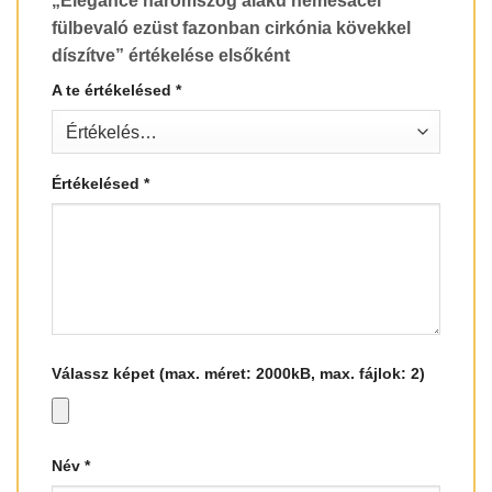
„Elegance háromszög alakú nemesacél
fülbevaló ezüst fazonban cirkónia kövekkel
díszítve” értékelése elsőként
A te értékelésed
*
Értékelésed
*
Válassz képet (max. méret: 2000kB, max. fájlok: 2)
Név
*