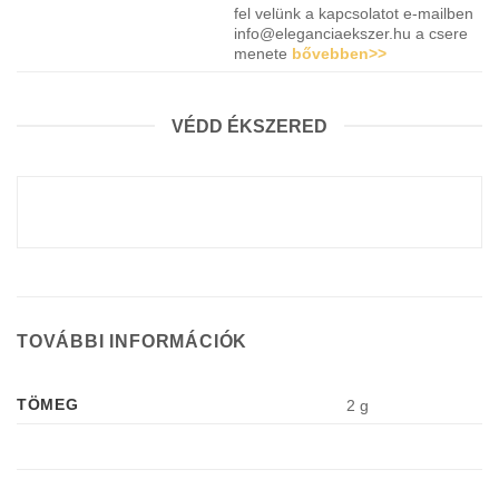
fel velünk a kapcsolatot e-mailben
info@eleganciaekszer.hu a csere
menete
bővebben>>
VÉDD ÉKSZERED
TOVÁBBI INFORMÁCIÓK
TÖMEG
2 g