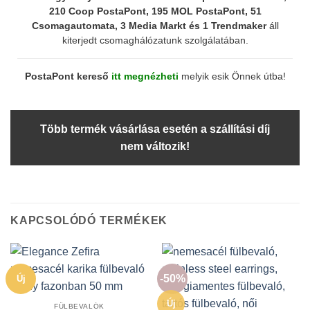
210 Coop PostaPont, 195 MOL PostaPont, 51
Csomagautomata, 3 Media Markt és 1 Trendmaker
áll
kiterjedt csomaghálózatunk szolgálatában.
PostaPont kereső
itt megnézheti
melyik esik Önnek útba!
Több termék vásárlása esetén a szállítási díj
nem változik!
KAPCSOLÓDÓ TERMÉKEK
-50%
Új
Új
FÜLBEVALÓK