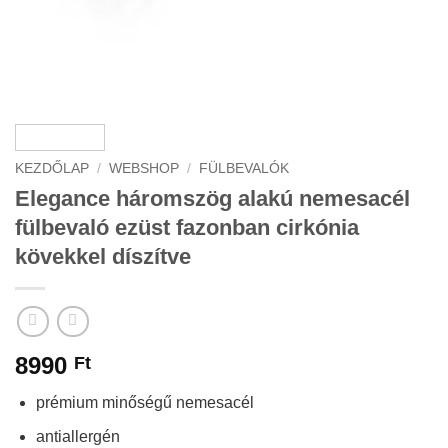
KEZDŐLAP
/
WEBSHOP
/
FÜLBEVALÓK
Elegance háromszög alakú nemesacél
fülbevaló ezüst fazonban cirkónia
kövekkel díszítve
8990
Ft
prémium minőségű nemesacél
antiallergén