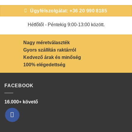
Ügyfélszolgálat: +36 20 990 8185
Hétfőtől - Péntekig 9:00-13:00 között.
Nagy méretválaszték
Gyors szállítás raktárról
Kedvező árak és minőség
100% elégedettség
FACEBOOK
16.000+ követő