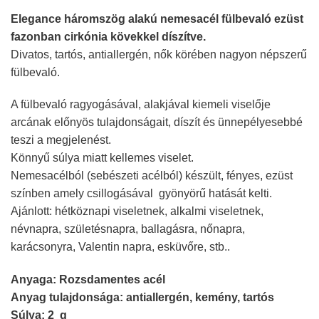
Elegance háromszög alakú nemesacél fülbevaló ezüst
fazonban cirkónia kövekkel díszítve.
Divatos, tartós, antiallergén, nők körében nagyon népszerű
fülbevaló.
A fülbevaló ragyogásával, alakjával kiemeli viselője
arcának előnyös tulajdonságait, díszít és ünnepélyesebbé
teszi a megjelenést.
Könnyű súlya miatt kellemes viselet.
Nemesacélból (sebészeti acélból) készült, fényes, ezüst
színben amely csillogásával gyönyörű hatását kelti.
Ajánlott: hétköznapi viseletnek, alkalmi viseletnek,
névnapra, születésnapra, ballagásra, nőnapra,
karácsonyra, Valentin napra, esküvőre, stb..
Anyaga: Rozsdamentes acél
Anyag tulajdonsága: antiallergén, kemény, tartós
Súlya: 2 g