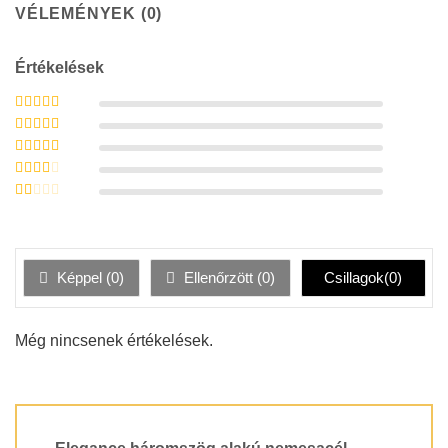
VÉLEMÉNYEK (0)
Értékelések
Értékelés:
5
/
5
Értékelés:
4
/ 5
Értékelés:
3
/ 5
Értékelés:
2
/ 5
Értékelés:
1
/
5
Képpel (
0
)
Ellenőrzött (
0
)
Csillagok(
0
)
Még nincsenek értékelések.