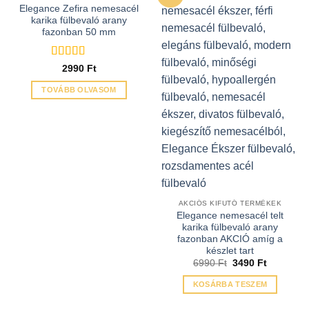
Elegance Zefira nemesacél
karika fülbevaló arany
fazonban 50 mm
Értékelés:
5
2990
Ft
/ 5
TOVÁBB OLVASOM
AKCIÓS KIFUTÓ TERMÉKEK
Elegance nemesacél telt
karika fülbevaló arany
fazonban AKCIÓ amíg a
készlet tart
Original
Current
6990
Ft
3490
Ft
price
price
was:
is:
KOSÁRBA TESZEM
6990 Ft.
3490 Ft.