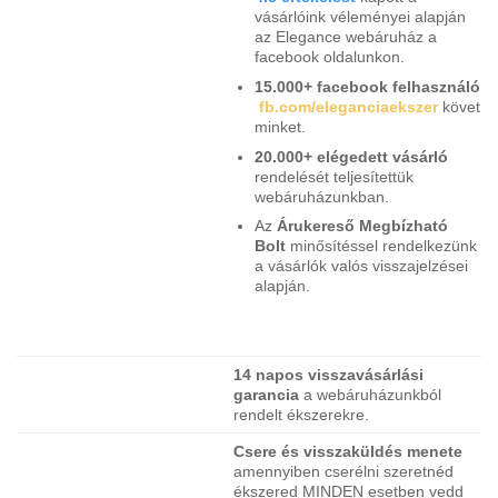
vásárlóink véleményei alapján
az Elegance webáruház a
facebook oldalunkon.
15.000+ facebook felhasználó
fb.com/eleganciaekszer
követ
minket.
20.000+ elégedett vásárló
rendelését teljesítettük
webáruházunkban.
Az
Árukereső Megbízható
Bolt
minősítéssel rendelkezünk
a vásárlók valós visszajelzései
alapján.
14 napos visszavásárlási
garancia
a webáruházunkból
rendelt ékszerekre.
Csere és visszaküldés menete
amennyiben cserélni szeretnéd
ékszered MINDEN esetben vedd