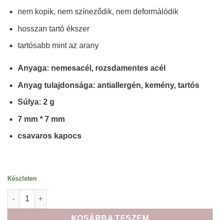
nem kopik, nem színeződik, nem deformálódik
hosszan tartó ékszer
tartósabb mint az arany
Anyaga: nemesacél, rozsdamentes acél
Anyag tulajdonsága: antiallergén, kemény, tartós
Súlya: 2 g
7 mm * 7 mm
csavaros kapocs
Készleten
Elegance háromszög alakú nemesacél fülbevaló ezüst fazonban
KOSÁRBA TESZEM