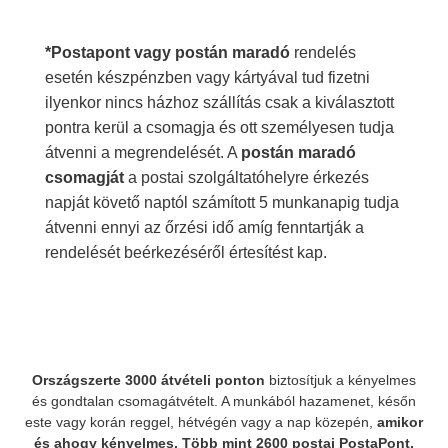
*Postapont vagy postán maradó
rendelés
esetén készpénzben vagy kártyával tud fizetni
ilyenkor nincs házhoz szállítás csak a kiválasztott
pontra kerül a csomagja és ott személyesen tudja
átvenni a megrendelését. A
postán maradó
csomagját
a postai szolgáltatóhelyre érkezés
napját követő naptól számított 5 munkanapig tudja
átvenni ennyi az őrzési idő amíg fenntartják a
rendelését beérkezéséről értesítést kap.
Országszerte 3000 átvételi ponton
biztosítjuk a kényelmes
és gondtalan csomagátvételt. A munkából hazamenet, későn
este vagy korán reggel, hétvégén vagy a nap közepén,
amikor
és ahogy kényelmes.
Több mint 2600 postai PostaPont,