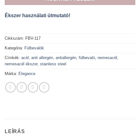
Ékszer használati útmutató!
Cikkszám:
FBV-117
Kategória:
Fülbevalók
Címkék:
acél
,
anti allergén
,
antiallergén
,
fülbevaló
,
nemesacél
,
nemesacél ékszer
,
stainless steel
Márka:
Elegance
LEÍRÁS