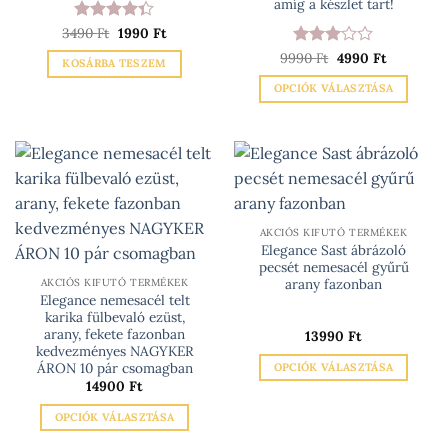
amíg a készlet tart!
választhatók
Original
Current
3490
Értékelés:
Ft
1990
Ft
ki
price
price
4.33
/ 5
Original
Current
was:
is:
9990
Értékelés:
Ft
4990
Ft
KOSÁRBA TESZEM
price
price
3490 Ft.
1990 Ft.
3
/ 5
was:
is:
OPCIÓK VÁLASZTÁSA
9990 Ft.
4990 Ft.
Ennek
a
terméknek
több
variációja
van.
AKCIÓS KIFUTÓ TERMÉKEK
A
Elegance Sast ábrázoló
változatok
pecsét nemesacél gyűrű
a
arany fazonban
AKCIÓS KIFUTÓ TERMÉKEK
Elegance nemesacél telt
termékoldalon
karika fülbevaló ezüst,
választhatók
arany, fekete fazonban
13990
Ft
ki
kedvezményes NAGYKER
ÁRON 10 pár csomagban
OPCIÓK VÁLASZTÁSA
14900
Ft
Ennek
a
OPCIÓK VÁLASZTÁSA
terméknek
Ennek