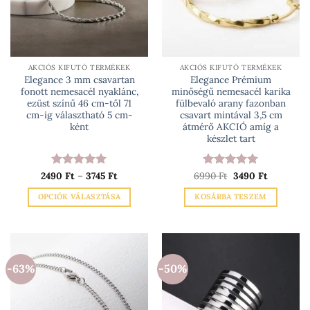
AKCIÓS KIFUTÓ TERMÉKEK
AKCIÓS KIFUTÓ TERMÉKEK
Elegance 3 mm csavartan
Elegance Prémium
fonott nemesacél nyaklánc,
minőségű nemesacél karika
ezüst színű 46 cm-től 71
fülbevaló arany fazonban
cm-ig választható 5 cm-
csavart mintával 3,5 cm
ként
átmérő AKCIÓ amíg a
készlet tart
Ártartomány:
Original
Current
2490
Értékelés:
Ft
–
3745
5
Ft
6990
Értékelés:
Ft
3490
5
Ft
2490 Ft
price
price
/ 5
/ 5
-
was:
is:
OPCIÓK VÁLASZTÁSA
KOSÁRBA TESZEM
3745 Ft
6990 Ft.
3490 Ft.
Ennek
a
terméknek
több
-63%
-50%
variációja
van.
A