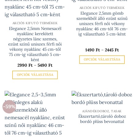
AKCIÓS KIFUTÓ TERMÉKEK
Elegance 2,5mm gömb
szemekből álló ezüst színű
uniszex férfi női vékony
AKCIÓS KIFUTÓ TERMÉKEK
Elegance 2,5mm Nemesacél
nyaklánc 46 cm-től 76 cm-
nyaklánc kerekített
ig választható 5 cm-ként
négyzetes lánc szemes,
ezüst színű uniszex férfi női
vékony nyaklánc 45 cm-től
Ártartom
1490
Ft
–
2445
Ft
1490 Ft
75 cm-ig választható 5 cm-
-
ként
OPCIÓK VÁLASZTÁSA
2445 Ft
Ártartomány:
2990
Ft
–
5490
Ft
Ennek
2990 Ft
-
a
OPCIÓK VÁLASZTÁSA
5490 Ft
terméknek
Ennek
több
a
variációja
terméknek
van.
több
A
-59%
variációja
változatok
AJÁNDÉKDOBOZ, TASAK
van.
Ékszertartó,tároló doboz
a
A
bordó plüss bevonattal
termékoldalon
változatok
választhatók
a