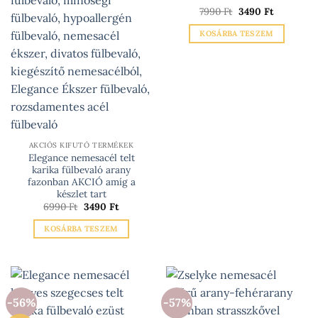
ki
Original
Current
7990
Ft
3490
Ft
price
price
was:
is:
KOSÁRBA TESZEM
7990 Ft.
3490 Ft.
AKCIÓS KIFUTÓ TERMÉKEK
Elegance nemesacél telt
karika fülbevaló arany
fazonban AKCIÓ amíg a
készlet tart
Original
Current
6990
Ft
3490
Ft
price
price
was:
is:
KOSÁRBA TESZEM
6990 Ft.
3490 Ft.
-56%
-57%