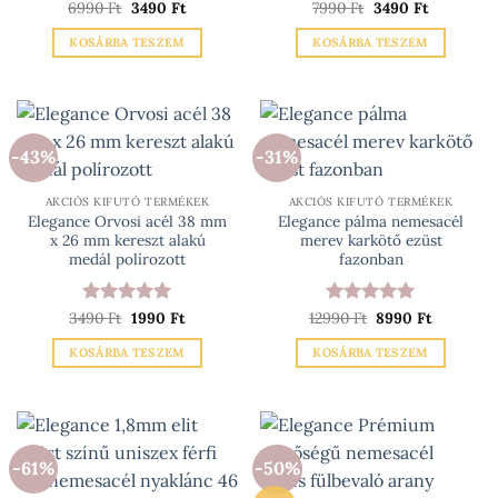
Original
Current
Original
Current
6990
Értékelés:
Ft
3490
5
Ft
7990
Értékelés:
Ft
3490
5
Ft
price
price
price
price
/ 5
/ 5
was:
is:
was:
is:
KOSÁRBA TESZEM
KOSÁRBA TESZEM
6990 Ft.
3490 Ft.
7990 Ft.
3490 Ft.
-43%
-31%
AKCIÓS KIFUTÓ TERMÉKEK
AKCIÓS KIFUTÓ TERMÉKEK
Elegance Orvosi acél 38 mm
Elegance pálma nemesacél
x 26 mm kereszt alakú
merev karkötő ezüst
medál polírozott
fazonban
Original
Current
Original
Current
3490
Értékelés:
Ft
1990
5
Ft
12990
Értékelés:
Ft
8990
5
Ft
price
price
price
price
/ 5
/ 5
was:
is:
was:
is:
KOSÁRBA TESZEM
KOSÁRBA TESZEM
3490 Ft.
1990 Ft.
12990 Ft.
8990 Ft.
-61%
-50%