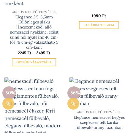
ki
termékoldalon
választhatók
AKCIÓS KIFUTÓ TERMÉKEK
ki
1990
Ft
Elegance 2,5-3,5mm
Különleges alakú
KOSÁRBA TESZEM
láncszemekből álló
nemesacél nyaklánc, ezüst
színű női nyaklánc 46 cm-
től 76 cm-ig választható 5
cm-ként
Ártartomány:
2245
Ft
–
3495
Ft
2245 Ft
-
OPCIÓK VÁLASZTÁSA
3495 Ft
Ennek
a
terméknek
több
-50%
-56%
variációja
van.
Új
Új
A
változatok
AKCIÓS KIFUTÓ TERMÉKEK
Elegance nemesacél hegyes
a
szegecses telt karika
termékoldalon
fülbevaló arany fazonban
választhatók