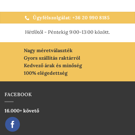
a
terméknek
több
Ügyfélszolgálat: +36 20 990 8185
variációja
van.
Hétfőtől - Péntekig 9:00-13:00 között.
A
változatok
a
Nagy méretválaszték
termékoldalon
választhatók
Gyors szállítás raktárról
ki
Kedvező árak és minőség
100% elégedettség
FACEBOOK
16.000+ követő