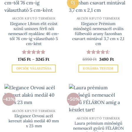
Új
AKCIÓS KIFUTÓ TERMÉKEK
AKCIÓS KIFUTÓ TERMÉKEK
Elegance 1,8mm elit ezüst
Elegance Prémium
színű uniszex férfi női
minőségű nemesacél ovális
nemesacél nyaklánc 46 cm-
fülbevaló arany fazonban
től 76 cm-ig választható 5
csavart mintával 3,7 cm x 2,1
cm-ként
cm
Ártartomány:
Original
Current
1745
Értékelés:
Ft
–
3245
Ft
6990
Értékelés:
Ft
3490
Ft
1745 Ft
price
price
4.8
/ 5
4.5
/ 5
-
was:
is:
OPCIÓK VÁLASZTÁSA
KOSÁRBA TESZEM
3245 Ft
6990 Ft.
3490 Ft.
Ennek
a
terméknek
több
-43%
-50%
variációja
van.
AKCIÓS KIFUTÓ TERMÉKEK
A
Elegance Orvosi acél
változatok
AKCIÓS KIFUTÓ TERMÉKEK
kereszt alakú medál 40 mm
Laura prémium minőségű
a
x 23 mm
nemesacél gyűrű FÉLÁRON
termékoldalon