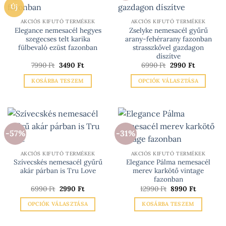
Új
AKCIÓS KIFUTÓ TERMÉKEK
AKCIÓS KIFUTÓ TERMÉKEK
Elegance nemesacél hegyes
Zselyke nemesacél gyűrű
szegecses telt karika
arany-fehérarany fazonban
fülbevaló ezüst fazonban
strasszkővel gazdagon
díszítve
Original
Current
Original
Current
7990
Ft
3490
Ft
6990
Ft
2990
Ft
price
price
price
price
was:
is:
was:
is:
KOSÁRBA TESZEM
OPCIÓK VÁLASZTÁSA
7990 Ft.
3490 Ft.
6990 Ft.
2990 Ft.
Ennek
a
terméknek
több
-57%
-31%
variációja
van.
AKCIÓS KIFUTÓ TERMÉKEK
AKCIÓS KIFUTÓ TERMÉKEK
A
Szívecskés nemesacél gyűrű
Elegance Pálma nemesacél
változatok
akár párban is Tru Love
merev karkötő vintage
a
fazonban
termékoldalon
Original
Current
Original
Current
6990
Ft
2990
Ft
12990
Ft
8990
Ft
price
price
price
price
választhatók
was:
is:
was:
is:
OPCIÓK VÁLASZTÁSA
KOSÁRBA TESZEM
6990 Ft.
2990 Ft.
12990 Ft.
8990 Ft.
ki
Ennek