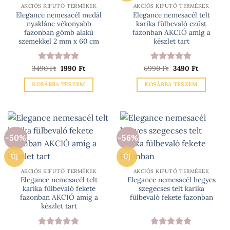
változatok
változatok
AKCIÓS KIFUTÓ TERMÉKEK
AKCIÓS KIFUTÓ TERMÉKEK
Elegance nemesacél medál
Elegance nemesacél telt
a
a
nyaklánc vékonyabb
karika fülbevaló ezüst
termékoldalon
termékoldalon
fazonban gömb alakú
fazonban AKCIÓ amíg a
választhatók
választhatók
szemekkel 2 mm x 60 cm
készlet tart
ki
ki
Original
Current
Original
Current
3490
Értékelés:
Ft
1990
5
Ft
6990
Értékelés:
Ft
3490
5
Ft
price
price
price
price
/ 5
/ 5
was:
is:
was:
is:
KOSÁRBA TESZEM
KOSÁRBA TESZEM
3490 Ft.
1990 Ft.
6990 Ft.
3490 Ft.
-50%
-56%
Új
Új
AKCIÓS KIFUTÓ TERMÉKEK
AKCIÓS KIFUTÓ TERMÉKEK
Elegance nemesacél telt
Elegance nemesacél hegyes
karika fülbevaló fekete
szegecses telt karika
fazonban AKCIÓ amíg a
fülbevaló fekete fazonban
készlet tart