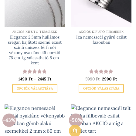
változatok
a
termékoldalon
választhatók
ki
AKCIÓS KIFUTÓ TERMÉKEK
AKCIÓS KIFUTÓ TERMÉKEK
Elegance 2,3mm hullámos
Iza nemesacél gyűrű ezüst
srégan hajlított szemű ezüst
fazonban
színű uniszex férfi női
vékony nyaklánc 46 cm-től
76 cm-ig választható 5 cm-
ként
Ártartomány:
Original
Current
1490
Értékelés:
Ft
–
2445
5
Ft
5990
Értékelés:
Ft
2990
5
Ft
1490 Ft
price
price
/ 5
/ 5
-
was:
is:
OPCIÓK VÁLASZTÁSA
OPCIÓK VÁLASZTÁSA
2445 Ft
5990 Ft.
2990 Ft.
Ennek
Ennek
a
a
terméknek
terméknek
több
több
-43%
-50%
variációja
variációja
van.
van.
Új
A
A