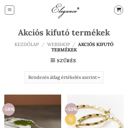
Skip
to
content
Akciós kifutó termékek
KEZDŐLAP
/
WEBSHOP
/
AKCIÓS KIFUTÓ
TERMÉKEK
SZŰRÉS
-58%
-50%
Új