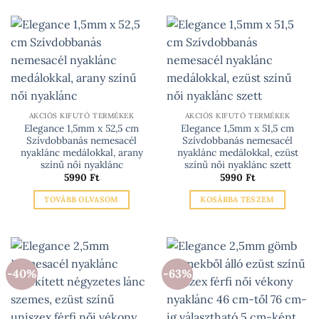
több
a
variációja
terméknek
van.
több
A
variációja
változatok
van.
a
A
termékoldalon
változatok
választhatók
a
AKCIÓS KIFUTÓ TERMÉKEK
AKCIÓS KIFUTÓ TERMÉKEK
ki
Elegance 1,5mm x 52,5 cm
Elegance 1,5mm x 51,5 cm
termékoldalon
Szívdobbanás nemesacél
Szívdobbanás nemesacél
választhatók
nyaklánc medálokkal, arany
nyaklánc medálokkal, ezüst
ki
színű női nyaklánc
színű női nyaklánc szett
5990
Ft
5990
Ft
TOVÁBB OLVASOM
KOSÁRBA TESZEM
-40%
-63%