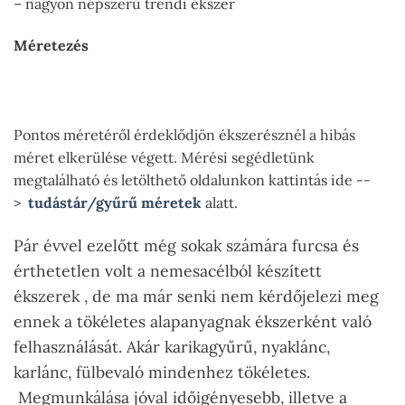
– nagyon népszerű trendi ékszer
Méretezés
Pontos méretéről érdeklődjön ékszerésznél a hibás
méret elkerülése végett. Mérési segédletünk
megtalálható és letölthető oldalunkon kattintás ide --
>
tudástár/gyűrű méretek
alatt.
Pár évvel ezelőtt még sokak számára furcsa és
érthetetlen volt a nemesacélból készített
ékszerek , de ma már senki nem kérdőjelezi meg
ennek a tökéletes alapanyagnak ékszerként való
felhasználását. Akár karikagyűrű, nyaklánc,
karlánc, fülbevaló mindenhez tökéletes.
Megmunkálása jóval időigényesebb, illetve a