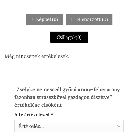
1
/
5
Képpel (
0
)
Ellenőrzött (
0
)
Csillagok(
0
)
Még nincsenek értékelések.
„Zselyke nemesacél gyűrű arany-fehérarany
fazonban strasszkővel gazdagon díszítve”
értékelése elsőként
A te értékelésed
*