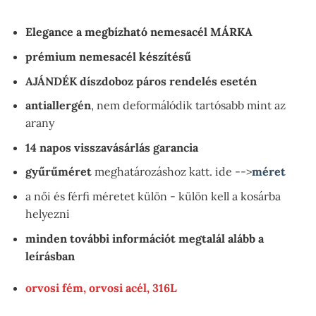
was:
is:
6990 Ft.
2990 Ft.
Elegance a megbízható nemesacél MÁRKA
prémium nemesacél készítésű
AJÁNDÉK díszdoboz páros rendelés esetén
antiallergén
, nem deformálódik tartósabb mint az
arany
14 napos visszavásárlás garancia
gyűrűméret
meghatározáshoz katt. ide -->
méret
a női és férfi méretet külön - külön kell a kosárba
helyezni
minden további információt megtalál alább a
leírásban
orvosi fém, orvosi acél, 316L