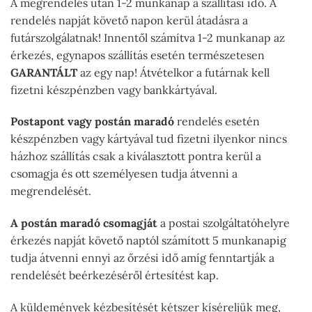
A megrendelés után 1-2 munkanap a szállítási idő. A
rendelés napját követő napon kerül átadásra a
futárszolgálatnak! Innentől számítva 1-2 munkanap az
érkezés, egynapos szállítás esetén természetesen
GARANTÁLT
az egy nap! Átvételkor a futárnak kell
fizetni készpénzben vagy bankkártyával.
Postapont vagy postán maradó
rendelés esetén
készpénzben vagy kártyával tud fizetni ilyenkor nincs
házhoz szállítás csak a kiválasztott pontra kerül a
csomagja és ott személyesen tudja átvenni a
megrendelését.
A postán maradó csomagját
a postai szolgáltatóhelyre
érkezés napját követő naptól számított 5 munkanapig
tudja átvenni ennyi az őrzési idő amíg fenntartják a
rendelését beérkezéséről értesítést kap.
A küldemények kézbesítését kétszer kíséreljük meg,