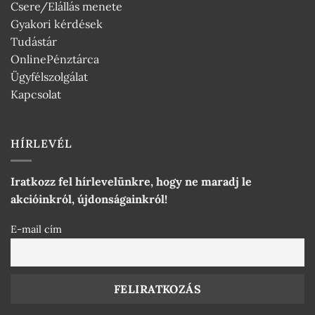
Csere/Elállás menete
Gyakori kérdések
Tudástár
OnlinePénztárca
Ügyfélszolgálat
Kapcsolat
HÍRLEVÉL
Iratkozz fel hírlevelünkre, hogy ne maradj le
akcióinkról, újdonságainkról!
E-mail cím