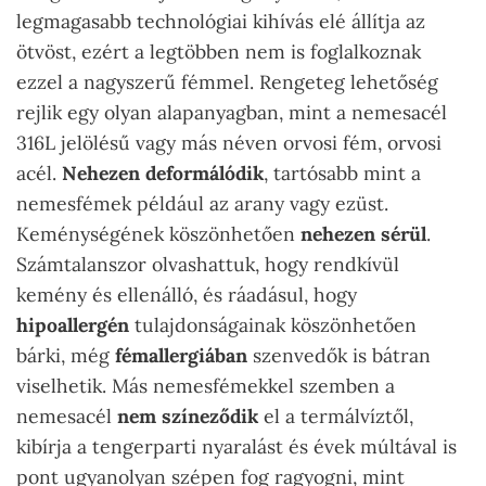
legmagasabb technológiai kihívás elé állítja az
ötvöst, ezért a legtöbben nem is foglalkoznak
ezzel a nagyszerű fémmel. Rengeteg lehetőség
rejlik egy olyan alapanyagban, mint a nemesacél
316L jelölésű vagy más néven orvosi fém, orvosi
acél.
Nehezen deformálódik
, tartósabb mint a
nemesfémek például az arany vagy ezüst.
Keménységének köszönhetően
nehezen sérül
.
Számtalanszor olvashattuk, hogy rendkívül
kemény és ellenálló, és ráadásul, hogy
hipoallergén
tulajdonságainak köszönhetően
bárki, még
fémallergiában
szenvedők is bátran
viselhetik. Más nemesfémekkel szemben a
nemesacél
nem színeződik
el a termálvíztől,
kibírja a tengerparti nyaralást és évek múltával is
pont ugyanolyan szépen fog ragyogni, mint