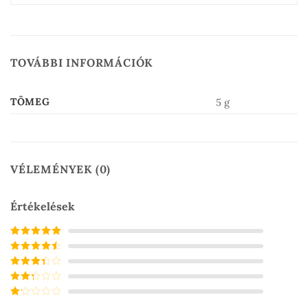
TOVÁBBI INFORMÁCIÓK
TÖMEG
5 g
VÉLEMÉNYEK (0)
Értékelések
Értékelés:
5
/
5
Értékelés:
4
/ 5
Értékelés:
3
/ 5
Értékelés:
2
/ 5
Értékelés: