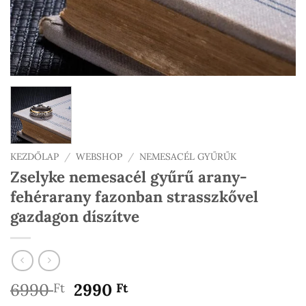
KEZDŐLAP
/
WEBSHOP
/
NEMESACÉL GYŰRŰK
Zselyke nemesacél gyűrű arany-
fehérarany fazonban strasszkővel
gazdagon díszítve
Original
Current
6990
2990
Ft
Ft
price
price