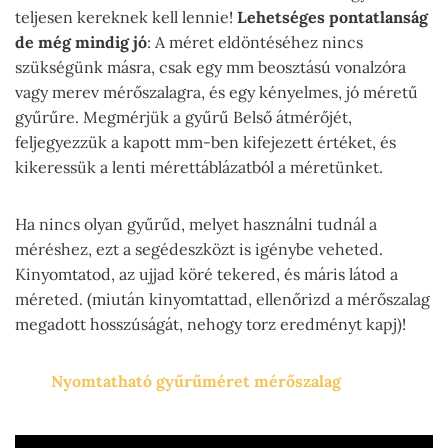
teljesen kereknek kell lennie!
Lehetséges pontatlanság
de még mindig jó
: A méret eldöntéséhez nincs
szükségünk másra, csak egy mm beosztású vonalzóra
vagy merev mérőszalagra, és egy kényelmes, jó méretű
gyűrűre. Megmérjük a gyűrű Belső átmérőjét,
feljegyezzük a kapott mm-ben kifejezett értéket, és
kikeressük a lenti mérettáblázatból a méretünket.
Ha nincs olyan gyűrűd, melyet használni tudnál a
méréshez, ezt a segédeszközt is igénybe veheted.
Kinyomtatod, az ujjad köré tekered, és máris látod a
méreted. (miután kinyomtattad, ellenőrizd a mérőszalag
megadott hosszúságát, nehogy torz eredményt kapj)!
Nyomtatható gyűrűméret mérőszalag