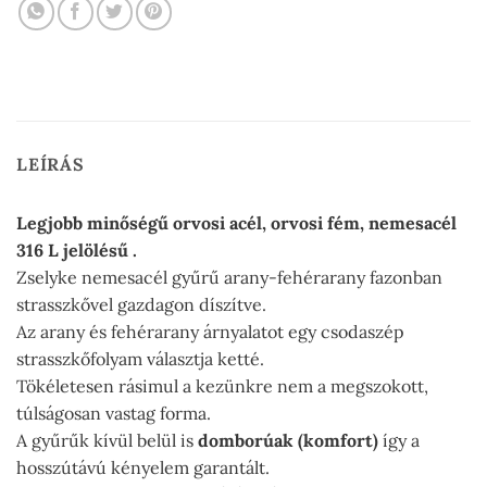
LEÍRÁS
Legjobb minőségű orvosi acél, orvosi fém, nemesacél
316 L jelölésű .
Zselyke nemesacél gyűrű arany-fehérarany fazonban
strasszkővel gazdagon díszítve.
Az arany és fehérarany árnyalatot egy csodaszép
strasszkőfolyam választja ketté.
Tökéletesen rásimul a kezünkre nem a megszokott,
túlságosan vastag forma.
A gyűrűk kívül belül is
domborúak (komfort)
így a
hosszútávú kényelem garantált.