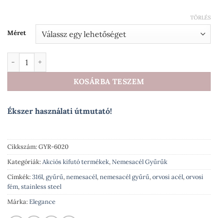
TÖRLÉS
Méret
Zselyke nemesacél gyűrű arany-fehérarany fazonban strasszk
KOSÁRBA TESZEM
Ékszer használati útmutató!
Cikkszám:
GYR-6020
Kategóriák:
Akciós kifutó termékek
,
Nemesacél Gyűrűk
Címkék:
316l
,
gyűrű
,
nemesacél
,
nemesacél gyűrű
,
orvosi acél
,
orvosi
fém
,
stainless steel
Márka:
Elegance