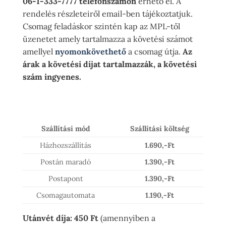
06-1-333-7777 telefonszámon
érhető el. A
rendelés részleteiről email-ben tájékoztatjuk.
Csomag feladáskor szintén kap az MPL-től
üzenetet amely tartalmazza a követési számot
amellyel
nyomonkövethető
a csomag útja.
Az
árak a követési díjat tartalmazzák, a követési
szám ingyenes.
Szállítási mód
Szállítási költség
Házhozszállítás
1.690,-Ft
Postán maradó
1.390,-Ft
Postapont
1.390,-Ft
Csomagautomata
1.190,-Ft
Utánvét díja: 450 Ft
(amennyiben a