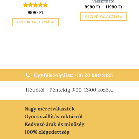
választható
Ártarto
9990
Ft
–
11990
Ft
9990 Ft
Értékelés:
9990
Ft
5
-
OPCIÓK VÁLASZTÁSA
/ 5
11990 Ft
OPCIÓK VÁLASZTÁSA
Ennek
Ennek
a
a
terméknek
terméknek
több
több
variációja
variációja
van.
van.
A
A
változatok
változatok
Ügyfélszolgálat: +36 20 990 8185
a
a
termékoldalon
termékoldalon
választhatók
Hétfőtől - Péntekig 9:00-13:00 között.
választhatók
ki
ki
Nagy méretválaszték
Gyors szállítás raktárról
Kedvező árak és minőség
100% elégedettség