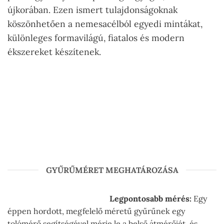
újkorában. Ezen ismert tulajdonságoknak
köszönhetően a nemesacélból egyedi mintákat,
különleges formavilágú, fiatalos és modern
ékszereket készítenek.
GYŰRŰMÉRET MEGHATÁROZÁSA
Legpontosabb mérés:
Egy
éppen hordott, megfelelő méretű gyűrűnek egy
tolómérő segítségével mérje le a belső átmérőjét, és