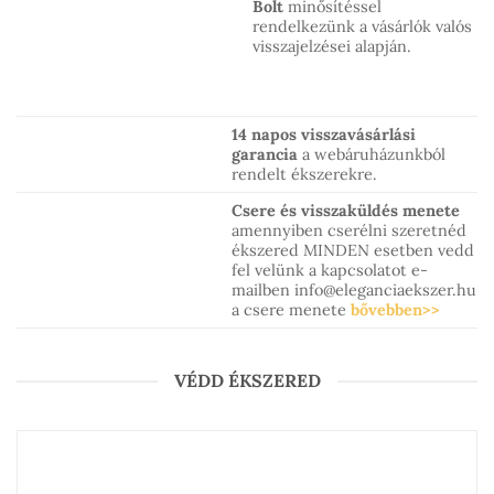
Bolt
minősítéssel
rendelkezünk a vásárlók valós
visszajelzései alapján.
14 napos visszavásárlási
garancia
a webáruházunkból
rendelt ékszerekre.
Csere és visszaküldés menete
amennyiben cserélni szeretnéd
ékszered MINDEN esetben vedd
fel velünk a kapcsolatot e-
mailben info@eleganciaekszer.hu
a csere menete
bővebben>>
VÉDD ÉKSZERED