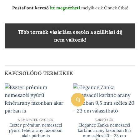
PostaPont kereső
itt megnézheti
melyik esik Önnek útba!
Több termék vásárlása esetén a szállítási díj
nem változik!
KAPCSOLÓDÓ TERMÉKEK
Új
NEMESACÉL GYŰRŰK
KARKÖTŐK
Eszter prémium nemesacél
Elegance Zanka nemesacél
gyűrű fehérarany fazonban
karlánc arany fazonban 9,5
akár párban is
mm széles 20 – 23 cm