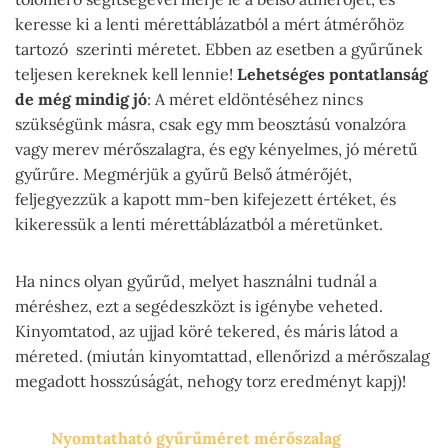
keresse ki a lenti mérettáblázatból a mért átmérőhöz
tartozó szerinti méretet. Ebben az esetben a gyűrűnek
teljesen kereknek kell lennie!
Lehetséges pontatlanság
de még mindig jó
: A méret eldöntéséhez nincs
szükségünk másra, csak egy mm beosztású vonalzóra
vagy merev mérőszalagra, és egy kényelmes, jó méretű
gyűrűre. Megmérjük a gyűrű Belső átmérőjét,
feljegyezzük a kapott mm-ben kifejezett értéket, és
kikeressük a lenti mérettáblázatból a méretünket.
Ha nincs olyan gyűrűd, melyet használni tudnál a
méréshez, ezt a segédeszközt is igénybe veheted.
Kinyomtatod, az ujjad köré tekered, és máris látod a
méreted. (miután kinyomtattad, ellenőrizd a mérőszalag
megadott hosszúságát, nehogy torz eredményt kapj)!
Nyomtatható gyűrűméret mérőszalag