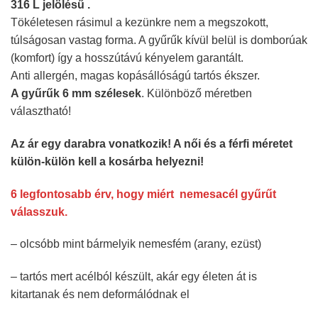
316 L jelölésű .
Tökéletesen rásimul a kezünkre nem a megszokott,
túlságosan vastag forma. A gyűrűk kívül belül is domborúak
(komfort) így a hosszútávú kényelem garantált.
Anti allergén, magas kopásállóságú tartós ékszer.
A gyűrűk 6 mm szélesek
. Különböző méretben
választható!
Az ár egy darabra vonatkozik! A női és a férfi méretet
külön-külön kell a kosárba helyezni!
6 legfontosabb érv, hogy miért nemesacél gyűrűt
válasszuk.
– olcsóbb mint bármelyik nemesfém (arany, ezüst)
– tartós mert acélból készült, akár egy életen át is
kitartanak és nem deformálódnak el