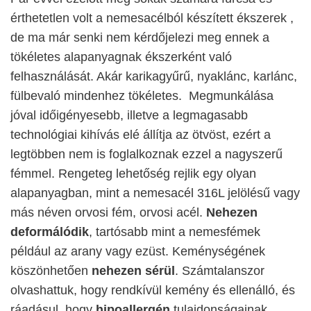
érthetetlen volt a nemesacélból készített ékszerek ,
de ma már senki nem kérdőjelezi meg ennek a
tökéletes alapanyagnak ékszerként való
felhasználását. Akár karikagyűrű, nyaklánc, karlánc,
fülbevaló mindenhez tökéletes. Megmunkálása
jóval időigényesebb, illetve a legmagasabb
technológiai kihívás elé állítja az ötvöst, ezért a
legtöbben nem is foglalkoznak ezzel a nagyszerű
fémmel. Rengeteg lehetőség rejlik egy olyan
alapanyagban, mint a nemesacél 316L jelölésű vagy
más néven orvosi fém, orvosi acél.
Nehezen
deformálódik
, tartósabb mint a nemesfémek
például az arany vagy ezüst. Keménységének
köszönhetően
nehezen sérül
. Számtalanszor
olvashattuk, hogy rendkívül kemény és ellenálló, és
ráadásul, hogy
hipoallergén
tulajdonságainak