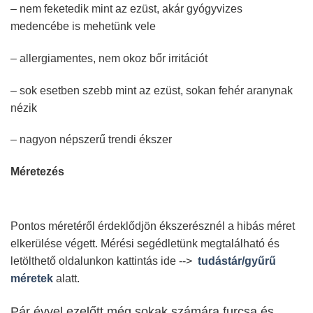
– nem feketedik mint az ezüst, akár gyógyvizes
medencébe is mehetünk vele
– allergiamentes, nem okoz bőr irritációt
– sok esetben szebb mint az ezüst, sokan fehér aranynak
nézik
– nagyon népszerű trendi ékszer
Méretezés
Pontos méretéről érdeklődjön ékszerésznél a hibás méret
elkerülése végett. Mérési segédletünk megtalálható és
letölthető oldalunkon kattintás ide -->
tudástár/gyűrű
méretek
alatt.
Pár évvel ezelőtt még sokak számára furcsa és