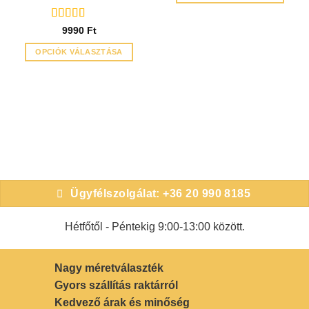
Ennek
a
Értékelés:
5
9990
Ft
terméknek
/ 5
OPCIÓK VÁLASZTÁSA
több
Ennek
variációja
a
van.
terméknek
A
több
változatok
variációja
a
van.
termékoldalon
A
választhatók
változatok
ki
a
Ügyfélszolgálat: +36 20 990 8185
termékoldalon
választhatók
Hétfőtől - Péntekig 9:00-13:00 között.
ki
Nagy méretválaszték
Gyors szállítás raktárról
Kedvező árak és minőség