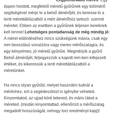
éppen hordott, megfelelő méretű gyűrűnek egy tolómérő
segítségével mérje le a belső átmérőjét, és keresse ki a
lenti mérettáblázatból a mért átmérőhöz tartozó szerinti
méretet. Ebben az esetben a gyűrűnek teljesen kereknek
kell lennie!
Lehetséges pontatlanság de még mindig jó
:
A méret eldöntéséhez nincs szükségünk másra, csak egy
mm beosztású vonalzóra vagy merev mérőszalagra, és
egy kényelmes, jó méretű gyűrűre. Megmérjük a gyűrű
Belső átmérőjét, feljegyezzük a kapott mm-ben kifejezett
értéket, és kikeressük a lenti mérettáblázatból a
méretünket.
Ha nincs olyan gyűrűd, melyet használni tudnál a
méréshez, ezt a segédeszközt is igénybe veheted.
Kinyomtatod, az ujjad köré tekered, és máris látod a
méreted. (miután kinyomtattad, ellenőrizd a mérőszalag
megadott hosszúságát, nehogy torz eredményt kapj)!