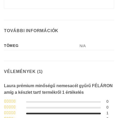
TOVÁBBI INFORMÁCIÓK
TÖMEG
N/A
VÉLEMÉNYEK (1)
Laura prémium minőségű nemesacél gyűrű FÉLÁRON
amíg a készlet tart!
termékről 1 értékelés
0
Értékelés:
5
/
0
5
Értékelés:
4
1
/ 5