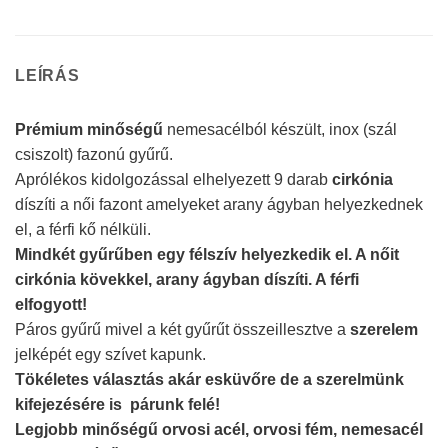
LEÍRÁS
Prémium minőségű
nemesacélból készült, inox (szál
csiszolt) fazonú gyűrű.
Aprólékos kidolgozással elhelyezett 9 darab
cirkónia
díszíti a női fazont amelyeket arany ágyban helyezkednek
el, a férfi kő nélküli.
Mindkét gyűrűben egy félszív helyezkedik el. A nőit
cirkónia kövekkel, arany ágyban díszíti. A férfi
elfogyott!
Páros gyűrű mivel a két gyűrűt összeillesztve a
szerelem
jelképét egy szívet kapunk.
Tökéletes választás akár esküvőre de a szerelmünk
kifejezésére is párunk felé!
Legjobb minőségű orvosi acél, orvosi fém, nemesacél