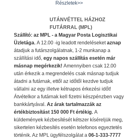
Részletek>>
UTÁNVÉTTEL HÁZHOZ
FUTÁRRAL (MPL)
Szállító: az MPL - a Magyar Posta Logisztikai
Üzletága.
A 12.00 -ig leadott rendeléseket
aznap
átadjuk a futárszolgálatnak, 1-2 munkanap a
szállítási idő,
egy napos szállítás esetén már
másnap megérkezik!
Amennyiben csak 12.00
után érkezik a megrendelés csak másnap tudjuk
átadni a futárnak, ettől az időtől kezdve tudjuk
vállalni az egy illetve kétnapos érkezési időt!
Átvételkor a futárnak kell fizetni készpénzben vagy
bankkártyával.
Az árak tartalmazzák az
értékbiztosítást 150 000 Ft értékig.
A
küldemények kézbesítését kétszer kíséreljük meg,
sikertelen kézbesítés esetén telefonos egyeztetés
történik. Az MPL ügyfélszolgálat a
06-1-333-7777