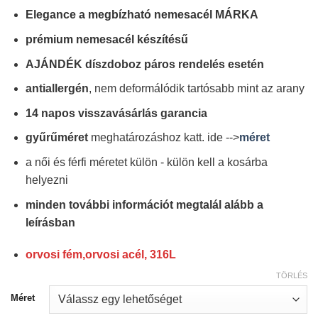
9990 Ft.
4990 Ft.
Elegance a megbízható nemesacél MÁRKA
prémium nemesacél készítésű
AJÁNDÉK díszdoboz páros rendelés esetén
antiallergén
, nem deformálódik tartósabb mint az arany
14 napos visszavásárlás garancia
gyűrűméret
meghatározáshoz katt. ide -->
méret
a női és férfi méretet külön - külön kell a kosárba
helyezni
minden további információt megtalál alább a
leírásban
orvosi fém,orvosi acél, 316L
TÖRLÉS
Méret