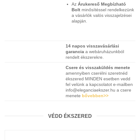
Az
Árukereső Megbízható
Bolt
minősítéssel rendelkezünk
a vásárlók valós visszajelzései
alapján.
14 napos visszavásárlási
garancia
a webáruházunkból
rendelt ékszerekre.
Csere és visszaküldés menete
amennyiben cserélni szeretnéd
ékszered MINDEN esetben vedd
fel velünk a kapcsolatot e-mailben
info@eleganciaekszer.hu a csere
menete
bővebben>>
VÉDD ÉKSZERED