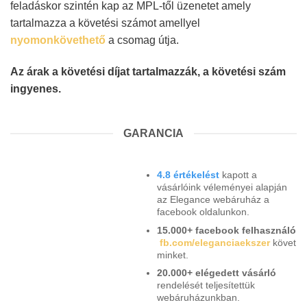
feladáskor szintén kap az MPL-től üzenetet amely
tartalmazza a követési számot amellyel
nyomonkövethető
a csomag útja.
Az árak a követési díjat tartalmazzák, a követési szám
ingyenes.
GARANCIA
4.8 értékelést
kapott a
vásárlóink véleményei alapján
az Elegance webáruház a
facebook oldalunkon.
15.000+ facebook felhasználó
fb.com/eleganciaekszer
követ
minket.
20.000+ elégedett vásárló
rendelését teljesítettük
webáruházunkban.