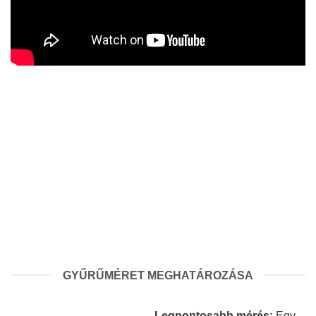
GYŰRŰMÉRET MEGHATÁROZÁSA
Legpontosabb mérés:
Egy