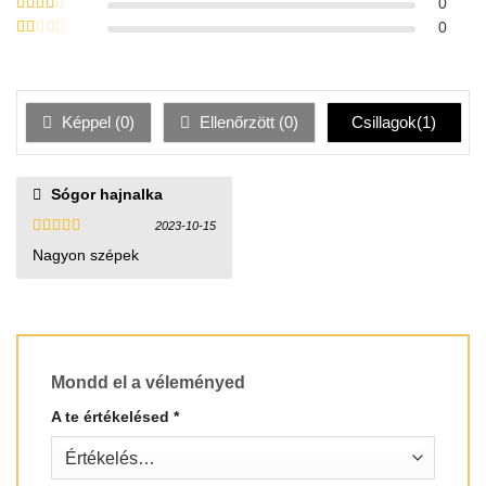
Értékelés:
0
3
/ 5
Értékelés:
0
2
/ 5
Értékelés:
1
/
5
Képpel (
0
)
Ellenőrzött (
0
)
Csillagok(
1
)
Sógor hajnalka
2023-10-15
Értékelés:
Nagyon szépek
3
/ 5
Mondd el a véleményed
A te értékelésed
*