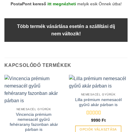
PostaPont kereső
itt megnézheti
melyik esik Önnek útba!
Több termék vásárlása esetén a szállítási díj
nem változik!
KAPCSOLÓDÓ TERMÉKEK
NEMESACÉL GYŰRŰK
Lilla prémium nemesacél
gyűrű akár párban is
NEMESACÉL GYŰRŰK
Vincencia prémium
nemesacél gyűrű
Értékelés:
5
9990
Ft
/ 5
fehérarany fazonban akár
párban is
OPCIÓK VÁLASZTÁSA