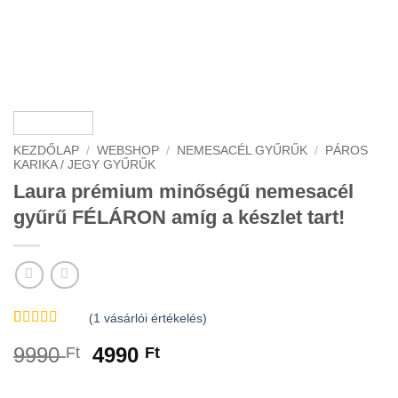
KEZDŐLAP
/
WEBSHOP
/
NEMESACÉL GYŰRŰK
/
PÁROS
KARIKA / JEGY GYŰRŰK
Laura prémium minőségű nemesacél
gyűrű FÉLÁRON amíg a készlet tart!
(
1
vásárlói értékelés)
Értékelés
1
Original
Current
9990
4990
Ft
Ft
3
az 5-
ből,
price
price
értékelés
was:
is:
alapján