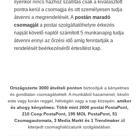
ilyenkor nincs házhoz szállítás csak a kiválasztott
pontra kerül a csomagja és ott személyesen tudja
átvenni a megrendelését. A
postán maradó
csomagját
a postai szolgáltatóhelyre érkezés
napját követő naptól számított 5 munkanapig tudja
átvenni ennyi az őrzési idő amíg fenntartják a
rendelését beérkezéséről értesítést kap.
Országszerte 3000 átvételi ponton
biztosítjuk a kényelmes
és gondtalan csomagátvételt. A munkából hazamenet, későn
este vagy korán reggel, hétvégén vagy a nap közepén,
amikor
és ahogy kényelmes.
Több mint 2600 postai PostaPont,
210 Coop PostaPont, 195 MOL PostaPont, 51
Csomagautomata, 3 Media Markt és 1 Trendmaker
áll
kiterjedt csomaghálózatunk szolgálatában.