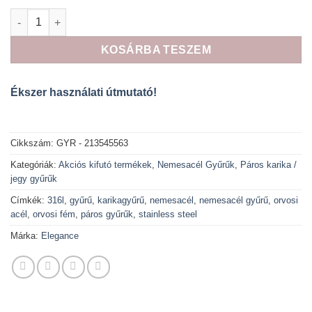
Laura prémium minőségű nemesacél gyűrű FÉLÁRON amíg a kés
KOSÁRBA TESZEM
Ékszer használati útmutató!
Cikkszám:
GYR - 213545563
Kategóriák:
Akciós kifutó termékek
,
Nemesacél Gyűrűk
,
Páros karika /
jegy gyűrűk
Címkék:
316l
,
gyűrű
,
karikagyűrű
,
nemesacél
,
nemesacél gyűrű
,
orvosi
acél
,
orvosi fém
,
páros gyűrűk
,
stainless steel
Márka:
Elegance