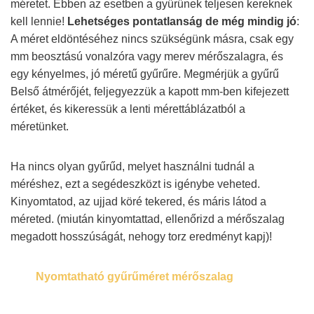
méretet. Ebben az esetben a gyűrűnek teljesen kereknek
kell lennie!
Lehetséges pontatlanság de még mindig jó
:
A méret eldöntéséhez nincs szükségünk másra, csak egy
mm beosztású vonalzóra vagy merev mérőszalagra, és
egy kényelmes, jó méretű gyűrűre. Megmérjük a gyűrű
Belső átmérőjét, feljegyezzük a kapott mm-ben kifejezett
értéket, és kikeressük a lenti mérettáblázatból a
méretünket.
Ha nincs olyan gyűrűd, melyet használni tudnál a
méréshez, ezt a segédeszközt is igénybe veheted.
Kinyomtatod, az ujjad köré tekered, és máris látod a
méreted. (miután kinyomtattad, ellenőrizd a mérőszalag
megadott hosszúságát, nehogy torz eredményt kapj)!
Nyomtatható gyűrűméret mérőszalag