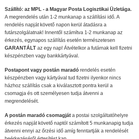
Szállító: az MPL - a Magyar Posta Logisztikai Üzletága.
A megrendelés után 1-2 munkanap a szállítási idő. A
rendelés napját követő napon kerül átadásra a
futárszolgálatnak! Innentől számítva 1-2 munkanap az
érkezés, egynapos szállítás esetén természetesen
GARANTÁLT
az egy nap! Átvételkor a futárnak kell fizetni
készpénzben vagy bankkártyával.
Postapont vagy postán maradó
rendelés esetén
készpénzben vagy kártyával tud fizetni ilyenkor nincs
házhoz szállítás csak a kiválasztott pontra kerül a
csomagja és ott személyesen tudja átvenni a
megrendelését.
A postán maradó csomagját
a postai szolgáltatóhelyre
érkezés napját követő naptól számított 5 munkanapig tudja
átvenni ennyi az őrzési idő amíg fenntartják a rendelését
beérkezéséről értesítést kap.