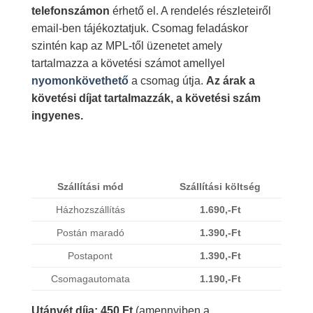
telefonszámon
érhető el. A rendelés részleteiről
email-ben tájékoztatjuk. Csomag feladáskor
szintén kap az MPL-től üzenetet amely
tartalmazza a követési számot amellyel
nyomonkövethető
a csomag útja.
Az árak a
követési díjat tartalmazzák, a követési szám
ingyenes.
Szállítási mód
Szállítási költség
Házhozszállítás
1.690,-Ft
Postán maradó
1.390,-Ft
Postapont
1.390,-Ft
Csomagautomata
1.190,-Ft
Utánvét díja: 450 Ft
(amennyiben a