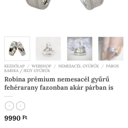
KEZDŐLAP
/
WEBSHOP
/
NEMESACÉL GYŰRŰK
/
PÁROS
KARIKA / JEGY GYŰRŰK
Robina prémium nemesacél gyűrű
fehérarany fazonban akár párban is
9990
Ft