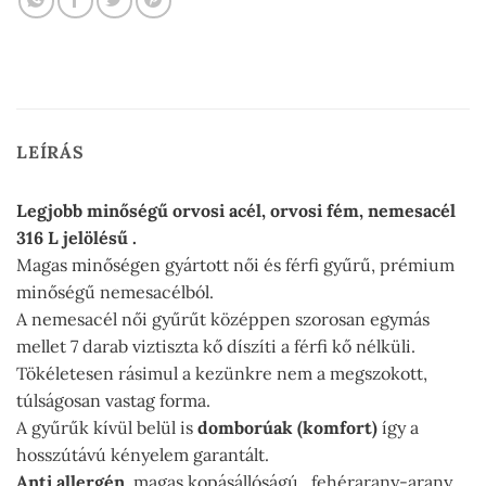
LEÍRÁS
Legjobb minőségű orvosi acél, orvosi fém, nemesacél
316 L jelölésű .
Magas minőségen gyártott női és férfi gyűrű, prémium
minőségű nemesacélból.
A nemesacél női gyűrűt középpen szorosan egymás
mellet 7 darab viztiszta kő díszíti a férfi kő nélküli.
Tökéletesen rásimul a kezünkre nem a megszokott,
túlságosan vastag forma.
A gyűrűk kívül belül is
domborúak (komfort)
így a
hosszútávú kényelem garantált.
Anti allergén
, magas kopásállóságú, fehérarany-arany