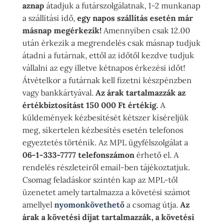
aznap
átadjuk a futárszolgálatnak, 1-2 munkanap
a szállítási idő,
egy napos szállítás esetén már
másnap megérkezik!
Amennyiben csak 12.00
után érkezik a megrendelés csak másnap tudjuk
átadni a futárnak, ettől az időtől kezdve tudjuk
vállalni az egy illetve kétnapos érkezési időt!
Átvételkor a futárnak kell fizetni készpénzben
vagy bankkártyával.
Az árak tartalmazzák az
értékbiztosítást 150 000 Ft értékig.
A
küldemények kézbesítését kétszer kíséreljük
meg, sikertelen kézbesítés esetén telefonos
egyeztetés történik. Az MPL ügyfélszolgálat a
06-1-333-7777 telefonszámon
érhető el. A
rendelés részleteiről email-ben tájékoztatjuk.
Csomag feladáskor szintén kap az MPL-től
üzenetet amely tartalmazza a követési számot
amellyel
nyomonkövethető
a csomag útja.
Az
árak a követési díjat tartalmazzák, a követési