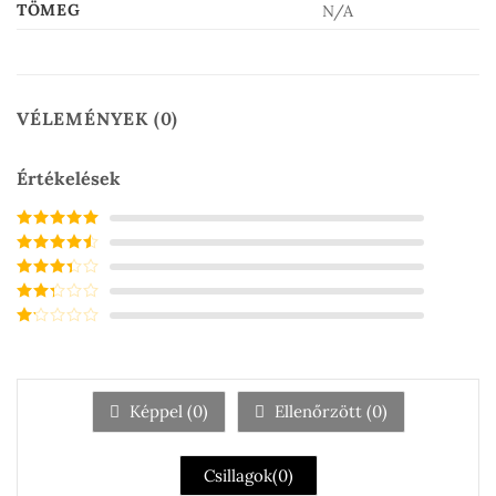
TÖMEG
N/A
VÉLEMÉNYEK (0)
Értékelések
Értékelés:
5
/
5
Értékelés:
4
/ 5
Értékelés:
3
/ 5
Értékelés:
2
/ 5
Értékelés:
1
/
5
Képpel (
0
)
Ellenőrzött (
0
)
Csillagok(
0
)