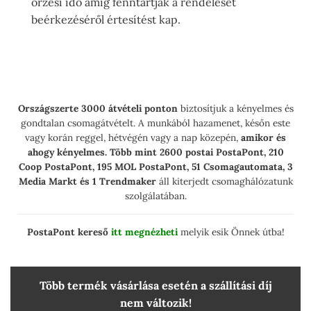
őrzési idő amíg fenntartják a rendelését
beérkezéséről értesítést kap.
Országszerte 3000 átvételi ponton
biztosítjuk a kényelmes és
gondtalan csomagátvételt. A munkából hazamenet, későn este
vagy korán reggel, hétvégén vagy a nap közepén,
amikor és
ahogy kényelmes.
Több mint 2600 postai PostaPont, 210
Coop PostaPont, 195 MOL PostaPont, 51 Csomagautomata, 3
Media Markt és 1 Trendmaker
áll kiterjedt csomaghálózatunk
szolgálatában.
PostaPont kereső
itt megnézheti
melyik esik Önnek útba!
Több termék vásárlása esetén a szállítási díj
nem változik!