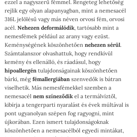
ezzel a nagyszerű fémmel. Rengeteg lehetőség
rejlik egy olyan alapanyagban, mint a nemesacél
316L jelölésű vagy más néven orvosi fém, orvosi
acél.
Nehezen deformálódik
, tartósabb mint a
nemesfémek például az arany vagy ezüst.
Keménységének köszönhetően
nehezen sérül
.
Számtalanszor olvashattuk, hogy rendkívül
kemény és ellenálló, és ráadásul, hogy
hipoallergén
tulajdonságainak köszönhetően
bárki, még
fémallergiában
szenvedők is bátran
viselhetik. Más nemesfémekkel szemben a
nemesacél
nem színeződik
el a termálvíztől,
kibírja a tengerparti nyaralást és évek múltával is
pont ugyanolyan szépen fog ragyogni, mint
újkorában. Ezen ismert tulajdonságoknak
köszönhetően a nemesacélból egyedi mintákat,