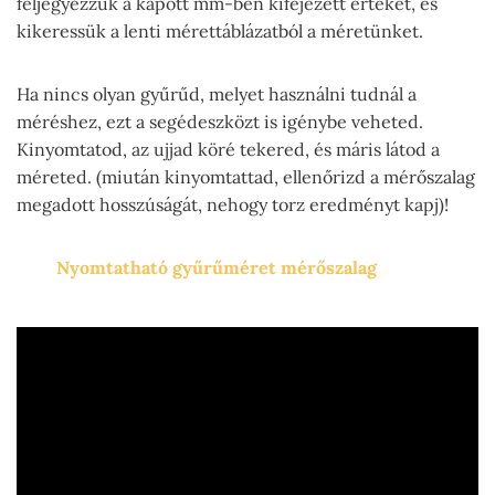
feljegyezzük a kapott mm-ben kifejezett értéket, és
kikeressük a lenti mérettáblázatból a méretünket.
Ha nincs olyan gyűrűd, melyet használni tudnál a
méréshez, ezt a segédeszközt is igénybe veheted.
Kinyomtatod, az ujjad köré tekered, és máris látod a
méreted. (miután kinyomtattad, ellenőrizd a mérőszalag
megadott hosszúságát, nehogy torz eredményt kapj)!
Nyomtatható gyűrűméret mérőszalag