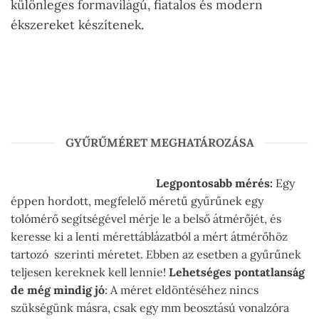
különleges formavilágú, fiatalos és modern
ékszereket készítenek.
GYŰRŰMÉRET MEGHATÁROZÁSA
Legpontosabb mérés:
Egy
éppen hordott, megfelelő méretű gyűrűnek egy
tolómérő segítségével mérje le a belső átmérőjét, és
keresse ki a lenti mérettáblázatból a mért átmérőhöz
tartozó szerinti méretet. Ebben az esetben a gyűrűnek
teljesen kereknek kell lennie!
Lehetséges pontatlanság
de még mindig jó
: A méret eldöntéséhez nincs
szükségünk másra, csak egy mm beosztású vonalzóra