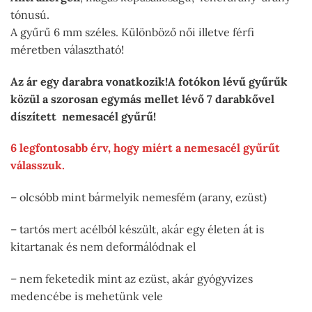
tónusú.
A gyűrű 6 mm széles. Különböző női illetve férfi
méretben választható!
Az ár egy darabra vonatkozik!A fotókon lévű gyűrűk
közül a szorosan egymás mellet lévő 7 darabkővel
díszített nemesacél gyűrű!
6 legfontosabb érv, hogy miért a nemesacél gyűrűt
válasszuk.
– olcsóbb mint bármelyik nemesfém (arany, ezüst)
– tartós mert acélból készült, akár egy életen át is
kitartanak és nem deformálódnak el
– nem feketedik mint az ezüst, akár gyógyvizes
medencébe is mehetünk vele