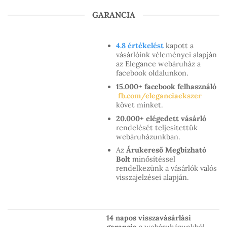
GARANCIA
4.8 értékelést
kapott a
vásárlóink véleményei alapján
az Elegance webáruház a
facebook oldalunkon.
15.000+ facebook felhasználó
fb.com/eleganciaekszer
követ minket.
20.000+ elégedett vásárló
rendelését teljesítettük
webáruházunkban.
Az
Árukereső Megbízható
Bolt
minősítéssel
rendelkezünk a vásárlók valós
visszajelzései alapján.
14 napos visszavásárlási