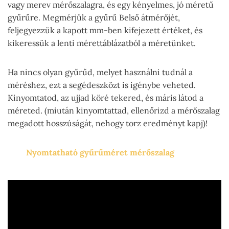
vagy merev mérőszalagra, és egy kényelmes, jó méretű
gyűrűre. Megmérjük a gyűrű Belső átmérőjét,
feljegyezzük a kapott mm-ben kifejezett értéket, és
kikeressük a lenti mérettáblázatból a méretünket.
Ha nincs olyan gyűrűd, melyet használni tudnál a
méréshez, ezt a segédeszközt is igénybe veheted.
Kinyomtatod, az ujjad köré tekered, és máris látod a
méreted. (miután kinyomtattad, ellenőrizd a mérőszalag
megadott hosszúságát, nehogy torz eredményt kapj)!
Nyomtatható gyűrűméret mérőszalag