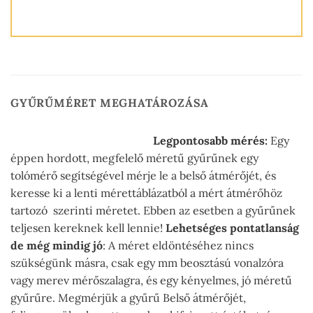
GYŰRŰMÉRET MEGHATÁROZÁSA
Legpontosabb mérés:
Egy
éppen hordott, megfelelő méretű gyűrűnek egy
tolómérő segítségével mérje le a belső átmérőjét, és
keresse ki a lenti mérettáblázatból a mért átmérőhöz
tartozó szerinti méretet. Ebben az esetben a gyűrűnek
teljesen kereknek kell lennie!
Lehetséges pontatlanság
de még mindig jó
: A méret eldöntéséhez nincs
szükségünk másra, csak egy mm beosztású vonalzóra
vagy merev mérőszalagra, és egy kényelmes, jó méretű
gyűrűre. Megmérjük a gyűrű Belső átmérőjét,