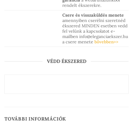
garancia
a webáruházunkból
rendelt ékszerekre.
Csere és visszaküldés menete
amennyiben cserélni szeretnéd
ékszered MINDEN esetben vedd
fel velünk a kapcsolatot e-
mailben info@eleganciaekszer.hu
a csere menete
bővebben>>
VÉDD ÉKSZERED
TOVÁBBI INFORMÁCIÓK