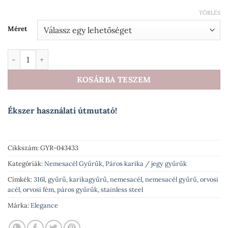
TÖRLÉS
Méret
Robina prémium nemesacél gyűrű fehérarany fazonban akár p
KOSÁRBA TESZEM
Ékszer használati útmutató!
Cikkszám:
GYR-043433
Kategóriák:
Nemesacél Gyűrűk
,
Páros karika / jegy gyűrűk
Címkék:
316l
,
gyűrű
,
karikagyűrű
,
nemesacél
,
nemesacél gyűrű
,
orvosi
acél
,
orvosi fém
,
páros gyűrűk
,
stainless steel
Márka:
Elegance