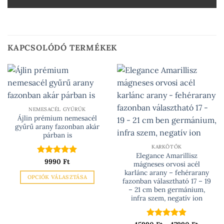
KAPCSOLÓDÓ TERMÉKEK
NEMESACÉL GYŰRŰK
Ájlin prémium nemesacél
gyűrű arany fazonban akár
párban is
KARKÖTŐK
Elegance Amarillisz
Értékelés:
9990
Ft
5
mágneses orvosi acél
/ 5
karlánc arany – fehérarany
OPCIÓK VÁLASZTÁSA
fazonban választható 17 – 19
Ennek
– 21 cm ben germánium,
infra szem, negatív ion
a
terméknek
több