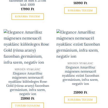
fazonban 18 mm x 21 cm
16990
Ft
kód: 1009
17990
Ft
KOSÁRBA TESZEM
KOSÁRBA TESZEM
MINDEN NYAKLÁNC
Elegance Amarillisz
MINDEN NYAKLÁNC
mágneses nemesacél
Elegance Amarillisz
nyaklánc ezüst fazonban
mágneses nemesacél
germánium, infra szem,
nyaklánc különleges Rose
negatív ion
Gold (rózsa arany) fazonban
germánium, infra szem,
25990
Ft
negatív ion
25990
Ft
KOSÁRBA TESZEM
TOVÁBB OLVASOM