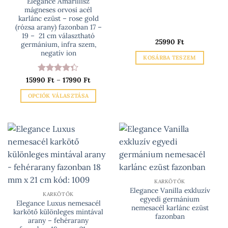
Elegance Amarillisz
mágneses orvosi acél
karlánc ezüst – rose gold
(rózsa arany) fazonban 17 –
19 – 21 cm választható
25990
Ft
germánium, infra szem,
negatív ion
KOSÁRBA TESZEM
Ártartomány:
15990
Értékelés:
Ft
–
17990
Ft
15990 Ft
4.33
/ 5
-
OPCIÓK VÁLASZTÁSA
17990 Ft
Ennek
a
terméknek
több
variációja
van.
A
változatok
KARKÖTŐK
Elegance Vanilla exkluzív
a
KARKÖTŐK
egyedi germánium
Elegance Luxus nemesacél
termékoldalon
nemesacél karlánc ezüst
karkötő különleges mintával
választhatók
fazonban
arany – fehérarany
ki