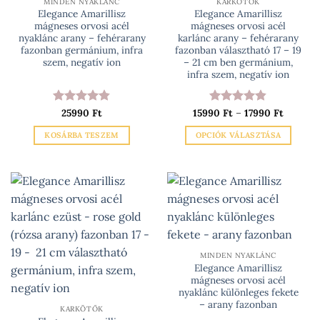
MINDEN NYAKLÁNC
KARKÖTŐK
választhatók
Elegance Amarillisz
Elegance Amarillisz
mágneses orvosi acél
mágneses orvosi acél
ki
nyaklánc arany – fehérarany
karlánc arany – fehérarany
fazonban germánium, infra
fazonban választható 17 – 19
szem, negatív ion
– 21 cm ben germánium,
infra szem, negatív ion
Ártarto
Értékelés:
25990
Ft
15990
Értékelés:
Ft
–
17990
Ft
15990 Ft
4.83
/ 5
4.83
/ 5
-
KOSÁRBA TESZEM
OPCIÓK VÁLASZTÁSA
17990 Ft
Ennek
a
terméknek
több
variációja
van.
A
változatok
MINDEN NYAKLÁNC
Elegance Amarillisz
a
mágneses orvosi acél
termékoldalon
nyaklánc különleges fekete
választhatók
– arany fazonban
KARKÖTŐK
ki