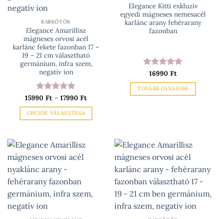
Elegance Kitti exkluzív
a
a
egyedi mágneses nemesacél
termékoldalon
termékoldalon
karlánc arany fehérarany
KARKÖTŐK
választhatók
választhatók
Elegance Amarillisz
fazonban
mágneses orvosi acél
ki
ki
karlánc fekete fazonban 17 –
19 – 21 cm választható
germánium, infra szem,
negatív ion
Értékelés:
16990
Ft
5
/ 5
TOVÁBB OLVASOM
Ártartomány:
15990
Értékelés:
Ft
–
17990
5
Ft
15990 Ft
/ 5
-
OPCIÓK VÁLASZTÁSA
17990 Ft
Ennek
a
terméknek
több
variációja
van.
A
változatok
a
termékoldalon