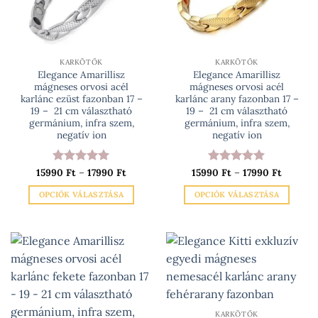
KARKÖTŐK
KARKÖTŐK
Elegance Amarillisz
Elegance Amarillisz
mágneses orvosi acél
mágneses orvosi acél
karlánc ezüst fazonban 17 –
karlánc arany fazonban 17 –
19 – 21 cm választható
19 – 21 cm választható
germánium, infra szem,
germánium, infra szem,
negatív ion
negatív ion
Ártartomány:
Ártarto
15990
Értékelés:
Ft
–
17990
5
Ft
15990
Értékelés:
Ft
–
17990
5
Ft
15990 Ft
15990 Ft
/ 5
/ 5
-
-
OPCIÓK VÁLASZTÁSA
OPCIÓK VÁLASZTÁSA
17990 Ft
17990 Ft
Ennek
Ennek
a
a
terméknek
terméknek
több
több
variációja
variációja
van.
van.
A
A
változatok
változatok
KARKÖTŐK