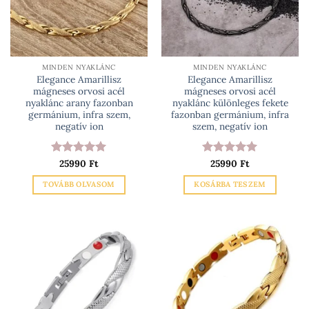
MINDEN NYAKLÁNC
MINDEN NYAKLÁNC
Elegance Amarillisz
Elegance Amarillisz
mágneses orvosi acél
mágneses orvosi acél
nyaklánc arany fazonban
nyaklánc különleges fekete
germánium, infra szem,
fazonban germánium, infra
negatív ion
szem, negatív ion
Értékelés:
25990
Ft
5
Értékelés:
25990
Ft
5
/ 5
/ 5
TOVÁBB OLVASOM
KOSÁRBA TESZEM