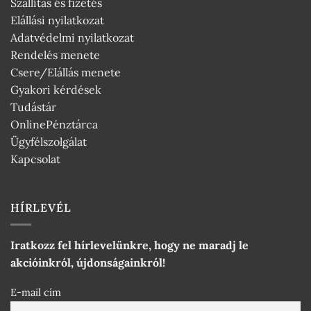
Szállítás és fizetés
Elállási nyilatkozat
Adatvédelmi nyilatkozat
Rendelés menete
Csere/Elállás menete
Gyakori kérdések
Tudástár
OnlinePénztárca
Ügyfélszolgálat
Kapcsolat
HÍRLEVÉL
Iratkozz fel hírlevelünkre, hogy ne maradj le
akcióinkról, újdonságainkról!
E-mail cím