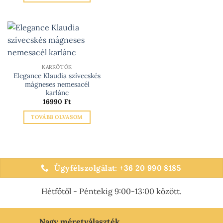
KARKÖTŐK
Elegance Klaudia szívecskés
mágneses nemesacél
karlánc
16990
Ft
TOVÁBB OLVASOM
Ügyfélszolgálat: +36 20 990 8185
Hétfőtől - Péntekig 9:00-13:00 között.
Nagy méretválaszték