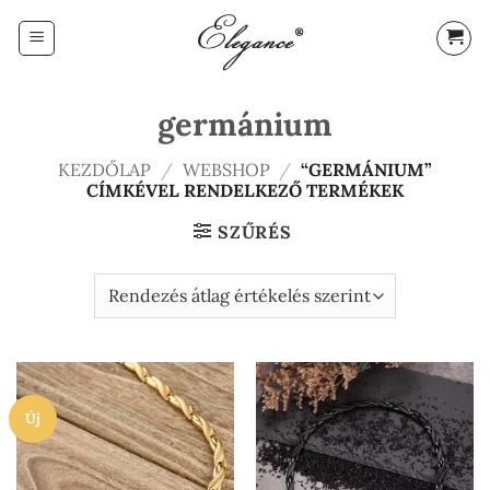
Skip
to
content
germánium
KEZDŐLAP
/
WEBSHOP
/
“GERMÁNIUM”
CÍMKÉVEL RENDELKEZŐ TERMÉKEK
SZŰRÉS
Új