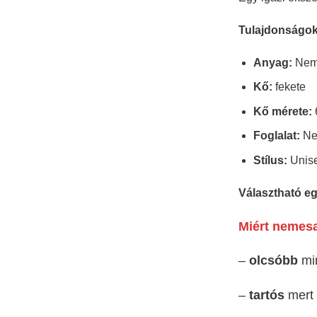
Tulajdonságok
Anyag:
Nem
Kő:
fekete
Kő mérete:
Foglalat:
Ne
Stílus:
Unis
Választható e
Miért nemesa
–
olcsóbb
min
–
tartós
mert 