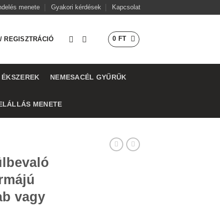
ndelés menete
Gyakori kérdések
Kapcsolat
0
FT
/ REGISZTRÁCIÓ
 ÉKSZEREK
NEMESACÉL GYŰRŰK
ELÁLLÁS MENETE
ülbevaló
ormájú
ab vagy