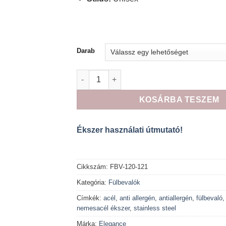
Darab
Elegance nemesacél fülbevaló fekete fazo
KOSÁRBA TESZEM
Ékszer használati útmutató!
Cikkszám:
FBV-120-121
Kategória:
Fülbevalók
Címkék:
acél
,
anti allergén
,
antiallergén
,
fülbevaló
nemesacél ékszer
,
stainless steel
Márka:
Elegance