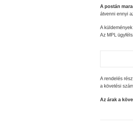
A postán mara
átvenni ennyi a
A küldemények k
Az MPL ügyféls
A rendelés rész
a követési szá
Az árak a köve