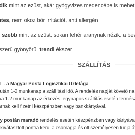
dik
mint az ezüst, akár gyógyvizes medencébe is mehet
ntes
, nem okoz bőr irritációt, anti allergén
n
szebb
mint az ezüst, sokan fehér aranynak nézik, a be
pszerű gyönyörű
trendi
ékszer
SZÁLLÍTÁS
PL - a Magyar Posta Logisztikai Üzletága.
tán 1-2 munkanap a szállítási idő. A rendelés napját követő nap
tva 1-2 munkanap az érkezés, egynapos szállítás esetén termé
tárnak kell fizetni készpénzben vagy bankkártyával.
y postán maradó
rendelés esetén készpénzben vagy kártyával t
a kiválasztott pontra kerül a csomagja és ott személyesen tudja 