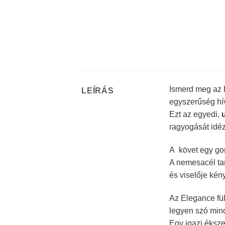
Ismerd meg az 
LEÍRÁS
egyszerűség hív
Ezt az egyedi,
ragyogását idéz
A követ egy go
A nemesacél tar
és viselője kén
Az Elegance fül
legyen szó mind
Egy igazi éksze