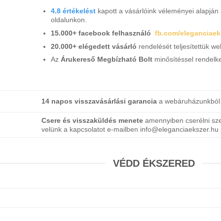
4.8 értékelést
kapott a vásárlóink véleményei alapjá
oldalunkon.
15.000+ facebook felhasználó
fb.com/eleganciaek
20.000+ elégedett vásárló
rendelését teljesítettük 
Az
Árukereső Megbízható Bolt
minősítéssel rendelke
14 napos visszavásárlási garancia
a webáruházunkból 
Csere és visszaküldés menete
amennyiben cserélni sz
velünk a kapcsolatot e-mailben info@eleganciaekszer.h
VÉDD ÉKSZERED