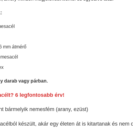
:
esacél
6 mm átmérő
mesacél
ex
gy darab vagy párban.
célt? 6 legfontosabb érv!
t bármelyik nemesfém (arany, ezüst)
acélból készült, akár egy életen át is kitartanak és nem