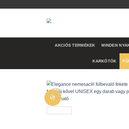
Skip
to
content
AKCIÓS TERMÉKEK
MINDEN NYA
KARKÖTŐK
FÜ
Új