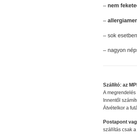
–
nem fekete
–
allergiame
– sok esetbe
– nagyon né
Szállító: az M
A megrendelés u
Innentől számí
Átvételkor a fu
Postapont vag
szállítás csak 