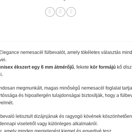
Elegance nemesacél fülbevalót, amely tökéletes választás mind
ei.
unisex ékszert egy 6 mm átmérőjű
, fekete
kör formájú
kő dísz
i.
ndosan megmunkált, magas minőségű nemesacél foglalat tartja 
tóssága és hipoallergén tulajdonságai biztosítják, hogy a fülb
yelmét.
bevaló letisztult dizájnjának és ragyogó kövének köszönhetően t
ennapi viseletről vagy különleges alkalmakról.
r, amely minden megjelenést kiemel és egyedivé tesz.