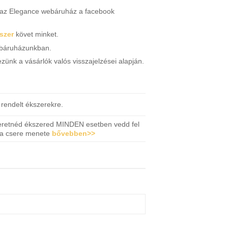
n az Elegance webáruház a facebook
szer
követ minket.
webáruházunkban.
zünk a vásárlók valós visszajelzései alapján.
rendelt ékszerekre.
eretnéd ékszered MINDEN esetben vedd fel
u a csere menete
bővebben>>