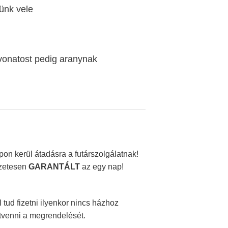
ünk vele
vonatost pedig aranynak
on kerül átadásra a futárszolgálatnak!
szetesen
GARANTÁLT
az egy nap!
ud fizetni ilyenkor nincs házhoz
átvenni a megrendelését.