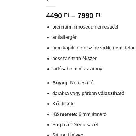
Ártartomá
4490
–
7990
Ft
Ft
4490 Ft
prémium minőségű nemesacél
-
7990 Ft
antiallergén
nem kopik, nem színeződik, nem defor
hosszan tartó ékszer
tartósabb mint az arany
Anyag:
Nemesacél
darabra vagy párban
választható
Kő:
fekete
Kő mérete:
6 mm átmérő
Foglalat:
Nemesacél
Stílus:
Unisex