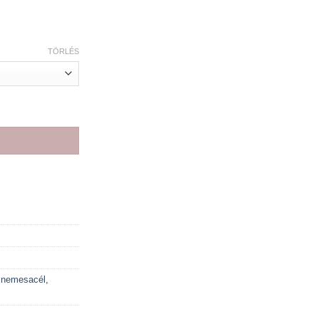
TÖRLÉS
nban kör formájú kővel UNISEX egy darab vagy párban válaszható
,
nemesacél
,