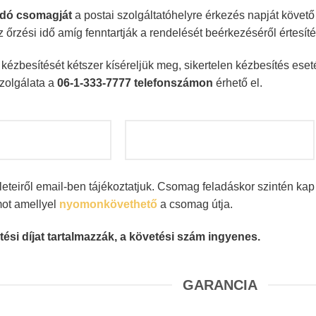
dó csomagját
a postai szolgáltatóhelyre érkezés napját követő
z őrzési idő amíg fenntartják a rendelését beérkezéséről értesíté
ézbesítését kétszer kíséreljük meg, sikertelen kézbesítés eseté
zolgálata a
06-1-333-7777 telefonszámon
érhető el.
leteiről email-ben tájékoztatjuk. Csomag feladáskor szintén ka
mot amellyel
nyomonkövethető
a csomag útja.
tési díjat tartalmazzák, a követési szám ingyenes.
GARANCIA