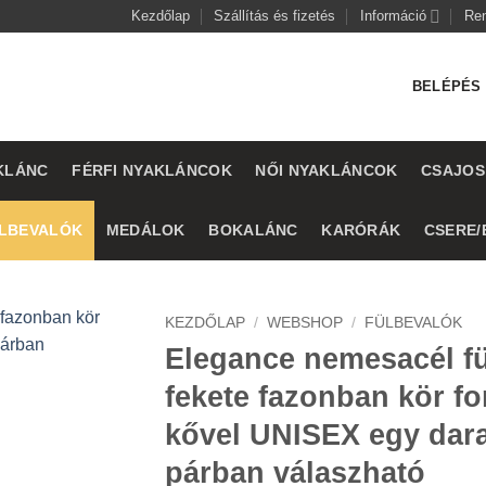
Kezdőlap
Szállítás és fizetés
Információ
Re
BELÉPÉS 
KLÁNC
FÉRFI NYAKLÁNCOK
NŐI NYAKLÁNCOK
CSAJOS
LBEVALÓK
MEDÁLOK
BOKALÁNC
KARÓRÁK
CSERE/
KEZDŐLAP
/
WEBSHOP
/
FÜLBEVALÓK
Elegance nemesacél f
fekete fazonban kör f
kővel UNISEX egy dar
párban válaszható