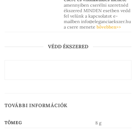
amennyiben cserélni szeretnéd
ékszered MINDEN esetben vedd
fel velünk a kapcsolatot e-
mailben info@eleganciaekszer.hu
a csere menete
bővebben>>
VÉDD ÉKSZERED
TOVÁBBI INFORMÁCIÓK
TÖMEG
8 g