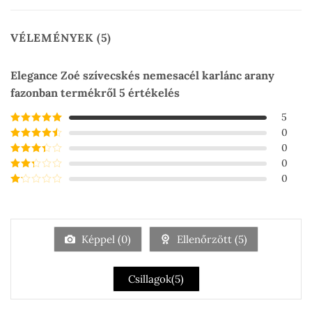
VÉLEMÉNYEK (5)
Elegance Zoé szívecskés nemesacél karlánc arany
fazonban
termékről 5 értékelés
5
0
Értékelés:
5
/
5
0
Értékelés:
4
/ 5
0
Értékelés:
3
/ 5
0
Értékelés:
2
/ 5
Értékelés:
1
/
5
Képpel (
0
)
Ellenőrzött (
5
)
Csillagok(
5
)