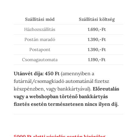
Szállítási mód
Szállítási költség
Házhozszállítás
1.690,-Ft
Postán maradó
1.390,-Ft
Postapont
1.390,-Ft
Csomagautomata
1.190,-Ft
Utánvét díja: 450 Ft
(amennyiben a
futárnál/csomagkiadó automatánál fizetsz
készpénzben, vagy bankkártyával).
Előreutalás
vagy a webshopban történő bankkártyás
fizetés esetén természetesen nincs ilyen díj.
5000 Ft alatti vásárlás esetén kizárólag