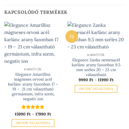
KAPCSOLÓDÓ TERMÉKEK
Új
KARKÖTŐK
Elegance Zanka nemesacél
karlánc arany fazonban 9,5
mm széles 20 – 23 cm
KARKÖTŐK
Elegance Amarillisz
választható
mágneses orvosi acél
Ártarto
9990
Ft
–
11990
Ft
9990 Ft
karlánc arany fazonban 17 –
-
19 – 21 cm választható
OPCIÓK VÁLASZTÁSA
11990 Ft
germánium, infra szem,
Ennek
negatív ion
a
terméknek
több
Ártartomány:
15990
Értékelés:
Ft
–
17990
5
Ft
15990 Ft
/ 5
variációja
-
OPCIÓK VÁLASZTÁSA
17990 Ft
van.