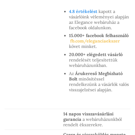
4.8 értékelést
kapott a
vásárlóink véleményei alapján
az Elegance webáruház a
facebook oldalunkon.
15.000+ facebook felhasználó
fb.com/eleganciaekszer
követ minket.
20.000+ elégedett vásárló
rendelését teljesítettük
webáruházunkban.
Az
Árukereső Megbízható
Bolt
minősítéssel
rendelkezünk a vásárlók valós
visszajelzései alapján.
14 napos visszavásárlási
garancia
a webáruházunkból
rendelt ékszerekre.
Csere és visszaküldés menete