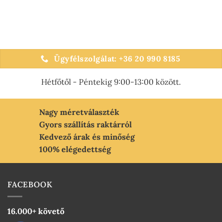
Ennek
A
a
változatok
terméknek
a
több
termékoldalon
variációja
választhatók
van.
ki
Ügyfélszolgálat: +36 20 990 8185
A
változatok
Hétfőtől - Péntekig 9:00-13:00 között.
a
termékoldalon
választhatók
Nagy méretválaszték
ki
Gyors szállítás raktárról
Kedvező árak és minőség
100% elégedettség
FACEBOOK
16.000+ követő