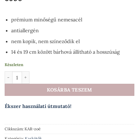
értékelés
alapján
prémium minőségű nemesacél
antiallergén
nem kopik, nem színeződik el
14 és 19 cm között bárhová állítható a hosszúság
Készleten
Elegance Zoé szívecskés nemesacél karlánc arany fazonban m
KOSÁRBA TESZEM
Ékszer használati útmutató!
Cikkszám:
KAR-zoé
Kategória:
Karkötők