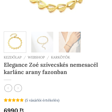
KEZDŐLAP
/
WEBSHOP
/
KARKÖTŐK
Elegance Zoé szívecskés nemesacél
karlánc arany fazonban
(
5
vásárlói értékelés)
Értékelés
5
5
6990
Ft
az 5-ből,