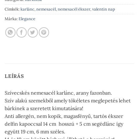
Címkék:
karlánc
,
nemesacél
,
nemesacél ékszer
,
valentin nap
Márka:
Elegance
LEÍRÁS
Szívecskés nemesacél karlánc, arany fazonban.
Szív alakú szemekből amely tökéletes meglepetés lehet
bárkinek a szeretett kimutatására!
Anti allergén, nem kopik, magasfényű, tartós ékszer
delfin kapoccsal 14 cm hosszú + 5 cm segédlánc így
együtt 19 cm, 6 mm széles.