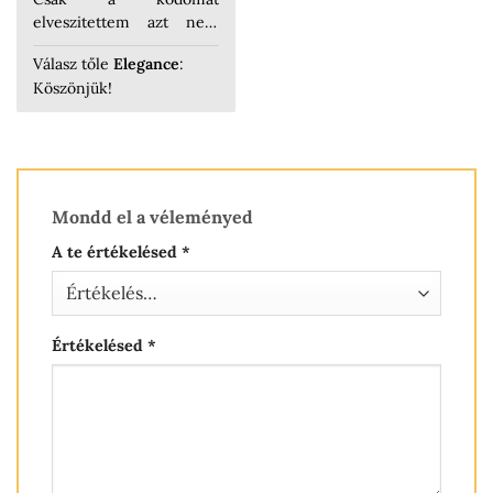
elveszitettem azt nem
tudtam beírni a
Válasz tőle
Elegance
:
vásárlásnál! Köszönöm
Köszönjük!
szépen Szép Vali
Mondd el a véleményed
A te értékelésed
*
Értékelésed
*