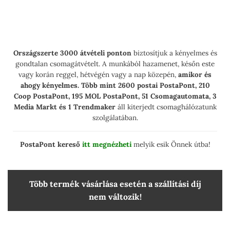
Országszerte 3000 átvételi ponton
biztosítjuk a kényelmes és
gondtalan csomagátvételt. A munkából hazamenet, későn este
vagy korán reggel, hétvégén vagy a nap közepén,
amikor és
ahogy kényelmes.
Több mint 2600 postai PostaPont, 210
Coop PostaPont, 195 MOL PostaPont, 51 Csomagautomata, 3
Media Markt és 1 Trendmaker
áll kiterjedt csomaghálózatunk
szolgálatában.
PostaPont kereső
itt megnézheti
melyik esik Önnek útba!
Több termék vásárlása esetén a szállítási díj
nem változik!