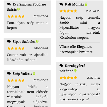
Éva Szabina Pődörné
Káli Mónika
Szitás
2023-01-26
Értékelés:
2026-07-06
Nagyon szép termék.
5
/ 5
Értékelés:
Szebb mint a
Pont olyan szép mint a
5
/ 5
képen.Biztos nagyon
képen
fogom szeretni.
Köszönöm szépen.
Sipos Szabolcs
Válasz tőle
Elegance
:
2024-06-10
Köszönjük a bizalmat!
Értékelés:
Szuper volt az ajándék!
5
/ 5
Köszönöm szépen!
Kerékgyártó
Zoltánné
Szép Valéria
2022-11-21
2023-02-07
Értékelés:
Nagyon tetszik, méltó
Értékelés:
5
/ 5
Nagyon örülök a
5
/ 5
kiegészítője az
terméknek nem először
ugyanilyen nyakláncnak!
vásárolok önöktől
Köszönöm szépen!
megvagyok elégedve.
Csak a kódomat