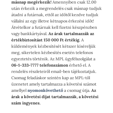
másnap megérkezik!
Amennyiben csak 12.00
után érkezik a megrendelés csak másnap tudjuk
átadni a futárnak, ettől az időtől kezdve tudjuk
vállalni az egy illetve kétnapos érkezési időt!
Átvételkor a futárnak kell fizetni készpénzben
vagy bankkártyával.
Az árak tartalmazzák az
értékbiztosítást 150 000 Ft értékig.
A
küldemények kézbesítését kétszer kíséreljük
meg, sikertelen kézbesítés esetén telefonos
egyeztetés történik. Az MPL ügyfélszolgálat a
06-1-333-7777 telefonszámon
érhető el. A
rendelés részleteiről email-ben tájékoztatjuk.
Csomag feladáskor szintén kap az MPL-től
üzenetet amely tartalmazza a követési számot
amellyel
nyomonkövethető
a csomag útja.
Az
árak a követési díjat tartalmazzák, a követési
szám ingyenes.