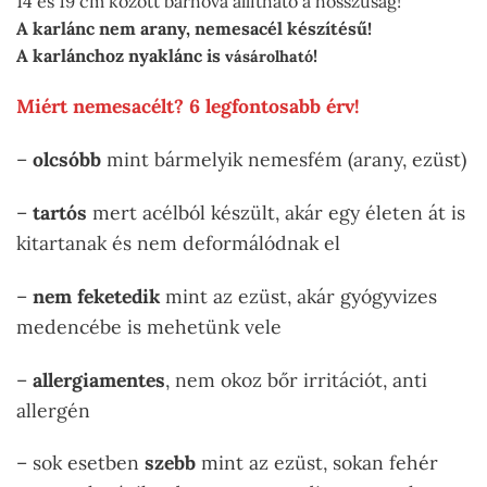
14 és 19 cm között bárhová állítható a hosszúság!
A karlánc nem arany, nemesacél készítésű!
A karlánchoz nyaklánc is
!
vásárolható
Miért nemesacélt? 6 legfontosabb érv!
–
olcsóbb
mint bármelyik nemesfém (arany, ezüst)
–
tartós
mert acélból készült, akár egy életen át is
kitartanak és nem deformálódnak el
–
nem feketedik
mint az ezüst, akár gyógyvizes
medencébe is mehetünk vele
–
allergiamentes
, nem okoz bőr irritációt, anti
allergén
– sok esetben
szebb
mint az ezüst, sokan fehér