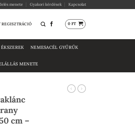
delés menete
Gyakori kérdések
Kapcsolat
0
FT
/ REGISZTRÁCIÓ
 ÉKSZEREK
NEMESACÉL GYŰRŰK
ELÁLLÁS MENETE
aklánc
arany
50 cm –