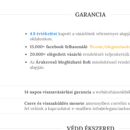
GARANCIA
4.8 értékelést
kapott a vásárlóink véleményei alap
oldalunkon.
15.000+ facebook felhasználó
fb.com/eleganciaek
20.000+ elégedett vásárló
rendelését teljesített
Az
Árukereső Megbízható Bolt
minősítéssel rendel
alapján.
14 napos visszavásárlási garancia
a webáruházunkból 
Csere és visszaküldés menete
amennyiben cserélni 
fel velünk a kapcsolatot e-mailben info@eleganciaek
VÉDD ÉKSZERED