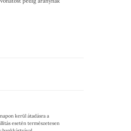
evonatost pedig aranynak
 napon kerül átadásra a
llítás esetén természetesen
y bankkártyával.