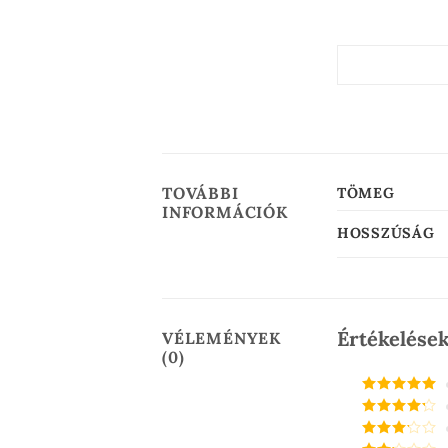
TOVÁBBI
TÖMEG
INFORMÁCIÓK
HOSSZÚSÁG
Értékelése
VÉLEMÉNYEK
(0)
Értékelés:
5
/ 5
Értékelés:
4
/ 5