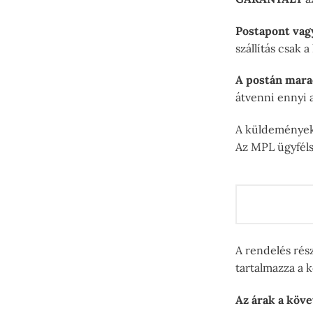
Postapont vag
szállítás csak 
A postán mara
átvenni ennyi a
A küldemények 
Az MPL ügyféls
A rendelés rés
tartalmazza a 
Az árak a köve