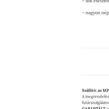
– sok esetbe
– nagyon né
Szállító: az M
A megrendelés 
futárszolgálat
GARANTÁLT
az