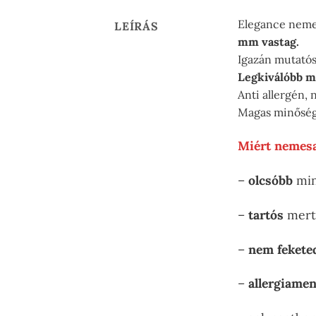
Elegance neme
LEÍRÁS
mm vastag.
Igazán mutatós
Legkiválóbb m
Anti allergén,
Magas minőség
Miért nemesa
–
olcsóbb
min
–
tartós
mert 
–
nem fekete
–
allergiamen