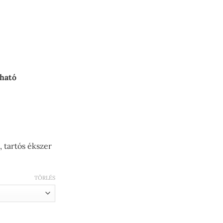
ány:
tható
 tartós ékszer
TÖRLÉS
zemekkel arany fazonban 3 mm vastag 50 cm - 60 cm hosszúságb