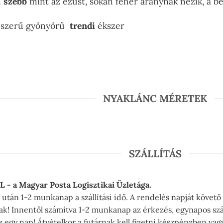
n
szebb
mint az ezüst, sokan fehér aranynak nézik, a b
pszerű gyönyörű
trendi
ékszer
NYAKLÁNC MÉRETEK
SZÁLLÍTÁS
PL - a Magyar Posta Logisztikai Üzletága.
után 1-2 munkanap a szállítási idő. A rendelés napját követő
nak! Innentől számítva 1-2 munkanap az érkezés, egynapos szá
 egy nap! Átvételkor a futárnak kell fizetni készpénzben vag