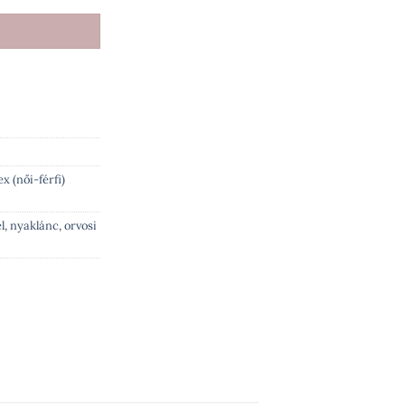
x (női-férfi)
l
,
nyaklánc
,
orvosi