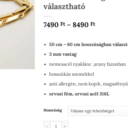
választható
Ártartom
7490
–
8490
Ft
Ft
7490 Ft
-
8490 Ft
50 cm – 60 cm hosszúságban válasz
3 mm vastag
nemesacél nyaklánc ,arany fazonban
hosszúkás szemekkel
anti allergén, nem kopik, magasfényű,
orvosi fém, orvosi acél 316L
Hosszúság
Elegance nemesacél nyaklánc hosszúkás s