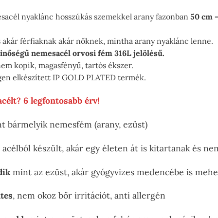
sacél nyaklánc hosszúkás szemekkel arany fazonban
50 cm –
 akár férfiaknak akár nőknek, mintha arany nyaklánc lenne.
inőségű nemesacél orvosi fém 316L jelölésű.
 nem kopik, magasfényű, tartós ékszer.
en elkészített IP GOLD PLATED termék.
célt? 6 legfontosabb érv!
t bármelyik nemesfém (arany, ezüst)
acélból készült, akár egy életen át is kitartanak és n
dik
mint az ezüst, akár gyógyvizes medencébe is mehe
tes
, nem okoz bőr irritációt, anti allergén