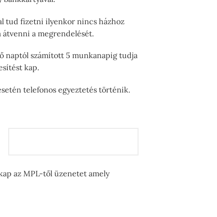
 tud fizetni ilyenkor nincs házhoz
ja átvenni a megrendelését.
tő naptól számított 5 munkanapig tudja
sítést kap.
setén telefonos egyeztetés történik.
 kap az MPL-től üzenetet amely