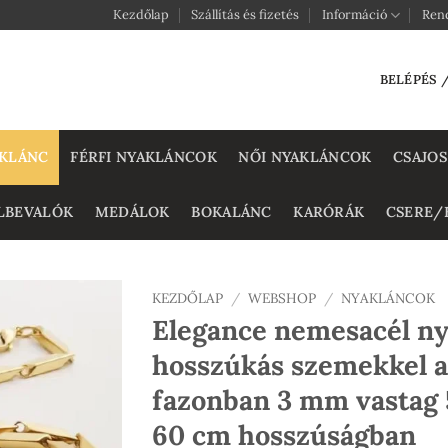
Kezdőlap
Szállítás és fizetés
Információ
Ren
BELÉPÉS 
KLÁNC
FÉRFI NYAKLÁNCOK
NŐI NYAKLÁNCOK
CSAJOS
LBEVALÓK
MEDÁLOK
BOKALÁNC
KARÓRÁK
CSERE/
KEZDŐLAP
/
WEBSHOP
/
NYAKLÁNCOK
Elegance nemesacél ny
hosszúkás szemekkel 
fazonban 3 mm vastag 
60 cm hosszúságban