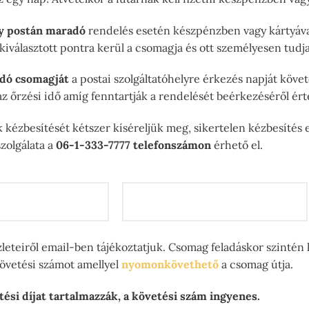
y postán maradó
rendelés esetén készpénzben vagy kártyával
a kiválasztott pontra kerül a csomagja és ott személyesen tud
dó csomagját
a postai szolgáltatóhelyre érkezés napját köve
z őrzési idő amíg fenntartják a rendelését beérkezéséről érte
kézbesítését kétszer kíséreljük meg, sikertelen kézbesítés e
zolgálata a
06-1-333-7777 telefonszámon
érhető el.
zleteiről email-ben tájékoztatjuk. Csomag feladáskor szintén
követési számot amellyel
nyomonkövethető
a csomag útja.
tési díjat tartalmazzák, a követési szám ingyenes.