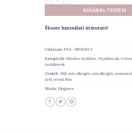
KOSÁRBA TESZEM
Ékszer használati útmutató!
Cikkszám:
NYA - 98745111-1
Kategóriák:
Minden nyaklánc
,
Nyakláncok
,
Unisze
nyakláncok
Címkék:
316l
,
anti allergén
,
antiallergén
,
nemesacé
acél
,
orvosi fém
Márka:
Elegance