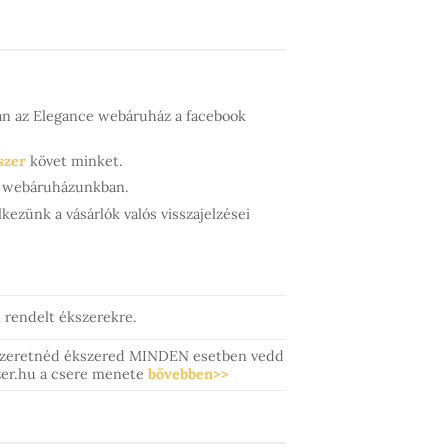
ján az Elegance webáruház a facebook
szer
követ minket.
ük webáruházunkban.
kezünk a vásárlók valós visszajelzései
rendelt ékszerekre.
szeretnéd ékszered MINDEN esetben vedd
szer.hu a csere menete
bővebben>>