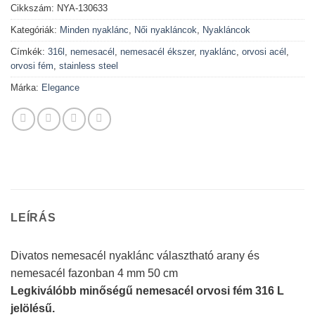
Cikkszám:
NYA-130633
Kategóriák:
Minden nyaklánc
,
Női nyakláncok
,
Nyakláncok
Címkék:
316l
,
nemesacél
,
nemesacél ékszer
,
nyaklánc
,
orvosi acél
,
orvosi fém
,
stainless steel
Márka:
Elegance
LEÍRÁS
Divatos nemesacél nyaklánc választható arany és
nemesacél fazonban 4 mm 50 cm
Legkiválóbb minőségű nemesacél orvosi fém 316 L
jelölésű.