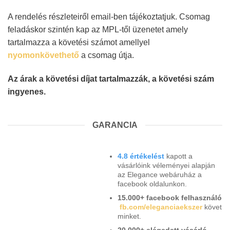
A rendelés részleteiről email-ben tájékoztatjuk. Csomag
feladáskor szintén kap az MPL-től üzenetet amely
tartalmazza a követési számot amellyel
nyomonkövethető
a csomag útja.
Az árak a követési díjat tartalmazzák, a követési szám
ingyenes.
GARANCIA
4.8 értékelést
kapott a
vásárlóink véleményei alapján
az Elegance webáruház a
facebook oldalunkon.
15.000+ facebook felhasználó
fb.com/eleganciaekszer
követ
minket.
20.000+ elégedett vásárló