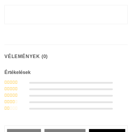
VÉLEMÉNYEK (0)
Értékelések
Értékelés:
5
/
5
Értékelés:
4
/ 5
Értékelés:
3
/ 5
Értékelés:
2
/ 5
Értékelés:
1
/
5