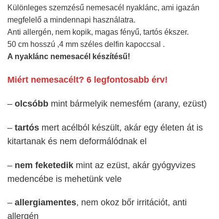
Különleges szemzésű nemesacél nyaklánc, ami igazán
megfelelő a mindennapi használatra.
Anti allergén, nem kopik, magas fényű, tartós ékszer.
50 cm hosszú ,4 mm széles delfin kapoccsal .
A nyaklánc nemesacél készítésű!
Miért nemesacélt? 6 legfontosabb érv!
–
olcsóbb
mint bármelyik nemesfém (arany, ezüst)
–
tartós
mert acélból készült, akár egy életen át is
kitartanak és nem deformálódnak el
–
nem feketedik
mint az ezüst, akár gyógyvizes
medencébe is mehetünk vele
–
allergiamentes
, nem okoz bőr irritációt, anti
allergén