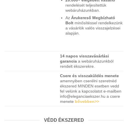
rendelését teljesítettük
webáruházunkban.
Az
Árukereső Megbízható
Bolt
minősítéssel rendelkezünk
a vásárlók valós visszajelzései
alapján.
14 napos visszavásárlási
garancia
a webáruházunkból
rendelt ékszerekre.
Csere és visszaküldés menete
amennyiben cserélni szeretnéd
ékszered MINDEN esetben vedd
fel velünk a kapcsolatot e-mailben
info@eleganciaekszer.hu a csere
menete
bővebben>>
VÉDD ÉKSZERED