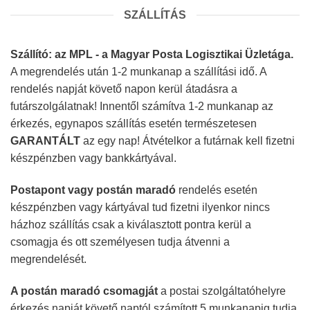
SZÁLLÍTÁS
Szállító: az MPL - a Magyar Posta Logisztikai Üzletága.
A megrendelés után 1-2 munkanap a szállítási idő. A
rendelés napját követő napon kerül átadásra a
futárszolgálatnak! Innentől számítva 1-2 munkanap az
érkezés, egynapos szállítás esetén természetesen
GARANTÁLT
az egy nap! Átvételkor a futárnak kell fizetni
készpénzben vagy bankkártyával.
Postapont vagy postán maradó
rendelés esetén
készpénzben vagy kártyával tud fizetni ilyenkor nincs
házhoz szállítás csak a kiválasztott pontra kerül a
csomagja és ott személyesen tudja átvenni a
megrendelését.
A postán maradó csomagját
a postai szolgáltatóhelyre
érkezés napját követő naptól számított 5 munkanapig tudja