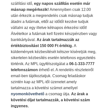
szállítási idő,
egy napos szállítás esetén már
másnap megérkezik!
Amennyiben csak 12.00
után érkezik a megrendelés csak másnap tudjuk
átadni a futárnak, ettől az időtől kezdve tudjuk
vállalni az egy illetve kétnapos érkezési időt!
Átvételkor a futárnak kell fizetni készpénzben vagy
bankkártyával.
Az árak tartalmazzák az
értékbiztosítást 150 000 Ft értékig.
A
küldemények kézbesítését kétszer kíséreljük meg,
sikertelen kézbesítés esetén telefonos egyeztetés
történik. Az MPL ügyfélszolgálat a
06-1-333-7777
telefonszámon
érhető el. A rendelés részleteiről
email-ben tájékoztatjuk. Csomag feladáskor
szintén kap az MPL-től üzenetet amely
tartalmazza a követési számot amellyel
nyomonkövethető
a csomag útja.
Az árak a
követési díjat tartalmazzák, a követési szám
ingyenes.