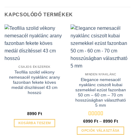
KAPCSOLÓDÓ TERMÉKEK
CSAJOS ÉKSZEREK
Teofilia szolid vékony
MINDEN NYAKLÁNC
nemesacél nyaklánc arany
Elegance nemesacél
fazonban fekete köves
nyaklánc csiszolt kubai
medál díszítéssel 43 cm
szemekkel ezüst fazonban
hosszú
50 cm – 60 cm – 70 cm
hosszúságban választható
5 mm
8990
Ft
Értékelés:
5
Ártartom
6990
Ft
–
8990
Ft
KOSÁRBA TESZEM
6990 Ft
/ 5
-
OPCIÓK VÁLASZTÁSA
8990 Ft