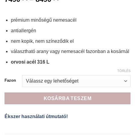
7490 Ft
-
8490 Ft
prémium minőségű nemesacél
antiallergén
nem kopik, nem színeződik el
választható arany vagy nemesacél fazonban a kosárnál
orvosi acél 316 L
TÖRLÉS
Fazon
KOSÁRBA TESZEM
Ékszer használati útmutató!