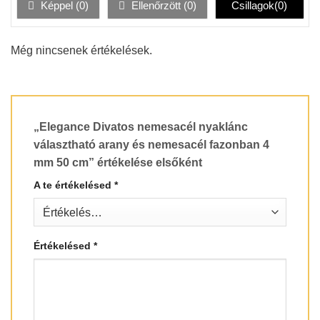
Képpel (
0
)
Ellenőrzött (
0
)
Csillagok(
0
)
Még nincsenek értékelések.
„Elegance Divatos nemesacél nyaklánc
választható arany és nemesacél fazonban 4
mm 50 cm” értékelése elsőként
A te értékelésed
*
Értékelésed
*