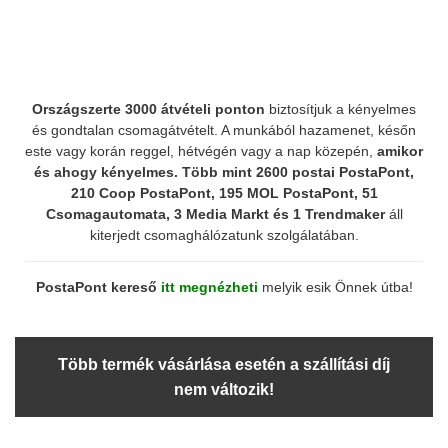
Országszerte 3000 átvételi ponton
biztosítjuk a kényelmes
és gondtalan csomagátvételt. A munkából hazamenet, későn
este vagy korán reggel, hétvégén vagy a nap közepén,
amikor
és ahogy kényelmes.
Több mint 2600 postai PostaPont,
210 Coop PostaPont, 195 MOL PostaPont, 51
Csomagautomata, 3 Media Markt és 1 Trendmaker
áll
kiterjedt csomaghálózatunk szolgálatában.
PostaPont kereső
itt megnézheti
melyik esik Önnek útba!
Több termék vásárlása esetén a szállítási díj
nem változik!