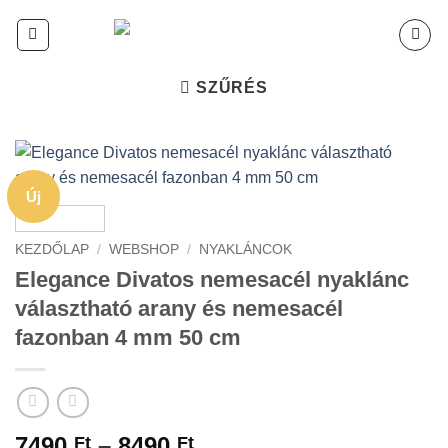
Skip
to
content
SZŰRÉS
Új
KEZDŐLAP
/
WEBSHOP
/
NYAKLÁNCOK
Elegance Divatos nemesacél nyaklánc
választható arany és nemesacél
fazonban 4 mm 50 cm
Ártartomány:
7490
–
8490
Ft
Ft