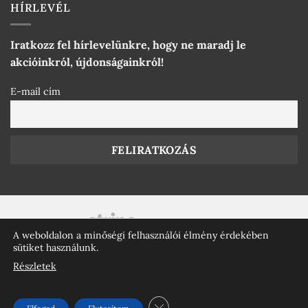
HÍRLEVÉL
Iratkozz fel hírlevelünkre, hogy ne maradj le
akcióinkról, újdonságainkról!
E-mail cím
A weboldalon a minőségi felhasználói élmény érdekében
sütiket használunk.
Részletek
Elegance © 2016 - 2026 Minden jog fenntartva.
Az oldalt készítette:
KeeriWeb
CLOSE GDPR COOKIE BANNE