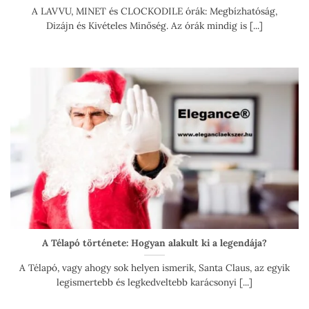
A LAVVU, MINET és CLOCKODILE órák: Megbízhatóság,
Dizájn és Kivételes Minőség. Az órák mindig is [...]
A Télapó története: Hogyan alakult ki a legendája?
A Télapó, vagy ahogy sok helyen ismerik, Santa Claus, az egyik
legismertebb és legkedveltebb karácsonyi [...]