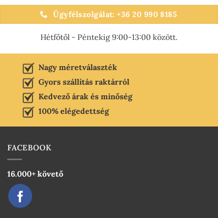
Ügyfélszolgálat: +36 20 990 8185
Hétfőtől - Péntekig 9:00-13:00 között.
Nagy méretválaszték
Gyors szállítás raktárról
Kedvező árak és minőség
100% elégedettség
FACEBOOK
16.000+ követő