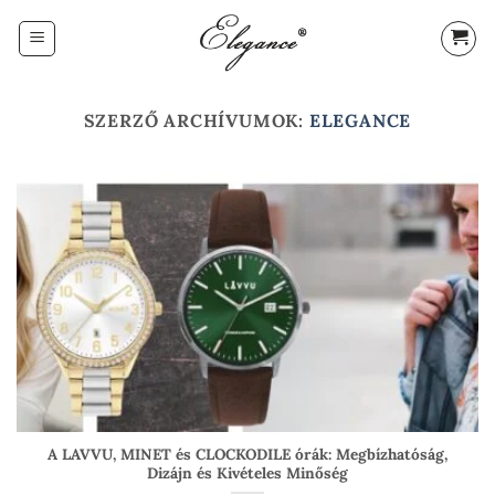
Skip
to
content
SZERZŐ ARCHÍVUMOK:
ELEGANCE
A LAVVU, MINET és CLOCKODILE órák: Megbízhatóság,
Dizájn és Kivételes Minőség