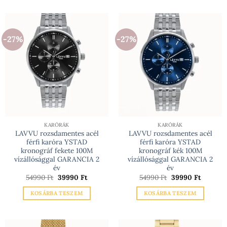
-27%
-27%
KARÓRÁK
KARÓRÁK
LAVVU rozsdamentes acél
LAVVU rozsdamentes acél
férfi karóra YSTAD
férfi karóra YSTAD
kronográf fekete 100M
kronográf kék 100M
vízállósággal GARANCIA 2
vízállósággal GARANCIA 2
év
év
Original
Current
Original
Current
54990
Ft
39990
Ft
54990
Ft
39990
Ft
price
price
price
price
was:
is:
was:
is:
KOSÁRBA TESZEM
KOSÁRBA TESZEM
54990 Ft.
39990 Ft.
54990 Ft.
39990 Ft