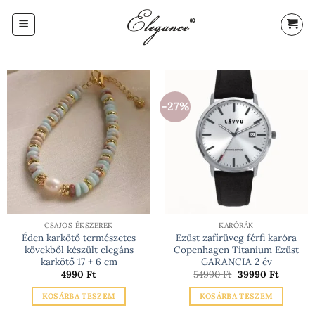
Skip
to
content
-27%
CSAJOS ÉKSZEREK
KARÓRÁK
Éden karkötő természetes
Ezüst zafírüveg férfi karóra
kövekből készült elegáns
Copenhagen Titanium Ezüst
karkötő 17 + 6 cm
GARANCIA 2 év
Original
Current
4990
Ft
54990
Ft
39990
Ft
price
price
was:
is:
KOSÁRBA TESZEM
KOSÁRBA TESZEM
54990 Ft.
39990 Ft