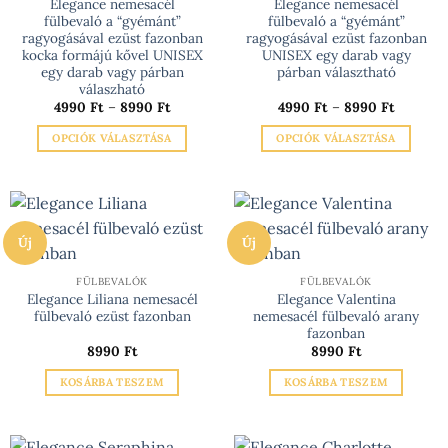
választhatók
Elegance nemesacél
Elegance nemesacél
fülbevaló a “gyémánt”
fülbevaló a “gyémánt”
ki
ragyogásával ezüst fazonban
ragyogásával ezüst fazonban
kocka formájú kővel UNISEX
UNISEX egy darab vagy
egy darab vagy párban
párban választható
válaszható
Ártartomány:
Ártarto
4990
Ft
–
8990
Ft
4990
Ft
–
8990
Ft
4990 Ft
4990 Ft
-
-
OPCIÓK VÁLASZTÁSA
OPCIÓK VÁLASZTÁSA
8990 Ft
8990 Ft
Ennek
Ennek
a
a
terméknek
terméknek
több
több
Új
Új
variációja
variációja
van.
van.
FÜLBEVALÓK
FÜLBEVALÓK
A
A
Elegance Liliana nemesacél
Elegance Valentina
változatok
változatok
fülbevaló ezüst fazonban
nemesacél fülbevaló arany
a
a
fazonban
termékoldalon
termékoldalon
8990
Ft
8990
Ft
választhatók
választhatók
KOSÁRBA TESZEM
KOSÁRBA TESZEM
ki
ki