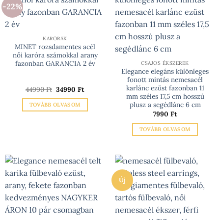
-22%
KARÓRÁK
MINET rozsdamentes acél
női karóra számokkal arany
fazonban GARANCIA 2 év
CSAJOS ÉKSZEREK
Elegance elegáns különleges
fonott mintás nemesacél
karlánc ezüst fazonban 11
Original
Current
44990
Ft
34990
Ft
price
price
mm széles 17,5 cm hosszú
was:
is:
plusz a segédlánc 6 cm
TOVÁBB OLVASOM
44990 Ft.
34990 Ft.
7990
Ft
TOVÁBB OLVASOM
Új