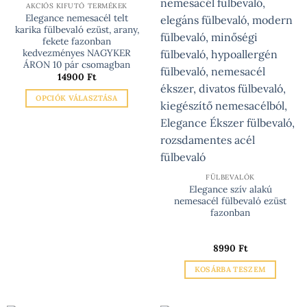
AKCIÓS KIFUTÓ TERMÉKEK
Elegance nemesacél telt
karika fülbevaló ezüst, arany,
fekete fazonban
kedvezményes NAGYKER
ÁRON 10 pár csomagban
14900
Ft
OPCIÓK VÁLASZTÁSA
Ennek
a
terméknek
több
variációja
FÜLBEVALÓK
van.
Elegance szív alakú
A
nemesacél fülbevaló ezüst
fazonban
változatok
a
termékoldalon
8990
Ft
választhatók
KOSÁRBA TESZEM
ki