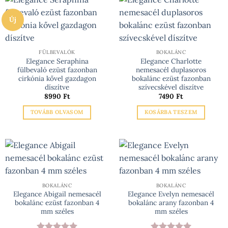
Új
FÜLBEVALÓK
BOKALÁNC
Elegance Seraphina
Elegance Charlotte
fülbevaló ezüst fazonban
nemesacél duplasoros
cirkónia kővel gazdagon
bokalánc ezüst fazonban
díszítve
szívecskével díszítve
8990
Ft
7490
Ft
TOVÁBB OLVASOM
KOSÁRBA TESZEM
BOKALÁNC
BOKALÁNC
Elegance Abigail nemesacél
Elegance Evelyn nemesacél
bokalánc ezüst fazonban 4
bokalánc arany fazonban 4
mm széles
mm széles