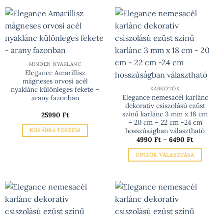
MINDEN NYAKLÁNC
Elegance Amarillisz
mágneses orvosi acél
nyaklánc különleges fekete –
KARKÖTŐK
Elegance nemesacél karlánc
arany fazonban
dekoratív csiszolású ezüst
színű karlánc 3 mm x 18 cm
25990
Ft
– 20 cm – 22 cm -24 cm
hosszúságban választható
KOSÁRBA TESZEM
Ártarto
4990
Ft
–
6490
Ft
4990 Ft
-
OPCIÓK VÁLASZTÁSA
6490 Ft
Ennek
a
terméknek
több
variációja
van.