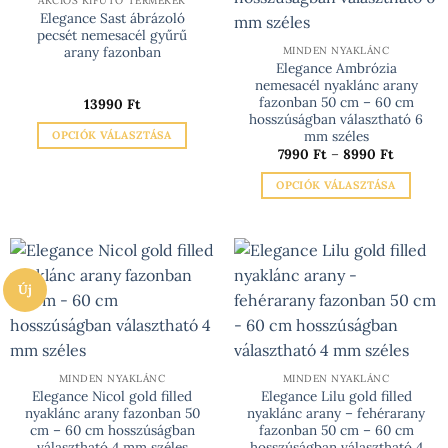
AKCIÓS KIFUTÓ TERMÉKEK
A
Elegance Sast ábrázoló
termékoldalon
változatok
pecsét nemesacél gyűrű
választhatók
a
arany fazonban
MINDEN NYAKLÁNC
ki
Elegance Ambrózia
termékoldalon
nemesacél nyaklánc arany
választhatók
fazonban 50 cm – 60 cm
13990
Ft
ki
hosszúságban választható 6
mm széles
OPCIÓK VÁLASZTÁSA
Ártarto
7990
Ft
–
8990
Ft
Ennek
7990 Ft
-
a
OPCIÓK VÁLASZTÁSA
8990 Ft
terméknek
Ennek
több
a
variációja
terméknek
van.
több
A
Új
variációja
változatok
van.
a
A
termékoldalon
változatok
választhatók
a
MINDEN NYAKLÁNC
MINDEN NYAKLÁNC
ki
Elegance Nicol gold filled
Elegance Lilu gold filled
termékoldalon
nyaklánc arany fazonban 50
nyaklánc arany – fehérarany
választhatók
cm – 60 cm hosszúságban
fazonban 50 cm – 60 cm
ki
választható 4 mm széles
hosszúságban választható 4