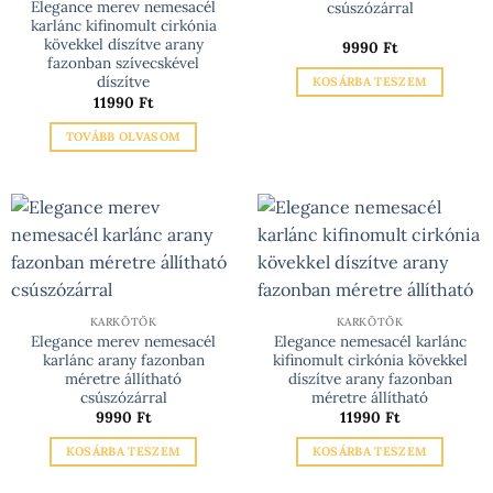
Elegance merev nemesacél
csúszózárral
karlánc kifinomult cirkónia
kövekkel díszítve arany
9990
Ft
fazonban szívecskével
díszítve
KOSÁRBA TESZEM
11990
Ft
TOVÁBB OLVASOM
KARKÖTŐK
KARKÖTŐK
Elegance merev nemesacél
Elegance nemesacél karlánc
karlánc arany fazonban
kifinomult cirkónia kövekkel
méretre állítható
díszítve arany fazonban
csúszózárral
méretre állítható
9990
Ft
11990
Ft
KOSÁRBA TESZEM
KOSÁRBA TESZEM