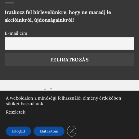
Iratkozz fel hírlevelünkre, hogy ne maradj le
akcióinkról, újdonságainkról!
E-mail cím
A weboldalon a minőségi felhasználói élmény érdekében
sütiket használunk.
Részletek
Elegance © 2016 - 2026 Minden jog fenntartva.
Az oldalt készítette:
KeeriWeb
CLOSE GDPR COOKIE BANNE
Elfogad
Elutasítom