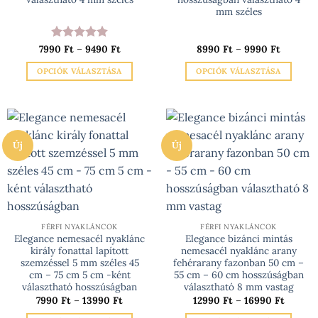
mm széles
Ártartomány:
Ártarto
7990
Értékelés:
Ft
–
9490
5
Ft
8990
Ft
–
9990
Ft
7990 Ft
8990 Ft
/ 5
-
-
OPCIÓK VÁLASZTÁSA
OPCIÓK VÁLASZTÁSA
9490 Ft
9990 Ft
Ennek
Ennek
a
a
terméknek
terméknek
több
több
Új
Új
variációja
variációja
van.
van.
A
A
változatok
változatok
a
a
termékoldalon
termékoldalon
FÉRFI NYAKLÁNCOK
FÉRFI NYAKLÁNCOK
választhatók
választhatók
Elegance nemesacél nyaklánc
Elegance bizánci mintás
király fonattal lapított
nemesacél nyaklánc arany
ki
ki
szemzéssel 5 mm széles 45
fehérarany fazonban 50 cm –
cm – 75 cm 5 cm -ként
55 cm – 60 cm hosszúságban
választható hosszúságban
választható 8 mm vastag
Ártartomány:
Ártarto
7990
Ft
–
13990
Ft
12990
Ft
–
16990
Ft
7990 Ft
12990 F
-
-