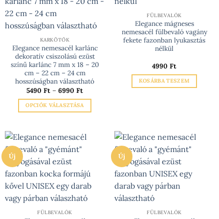
A
A
változatok
változatok
FÜLBEVALÓK
Elegance mágneses
a
a
nemesacél fülbevaló vagány
termékoldalon
termékoldalon
fekete fazonban lyukasztás
KARKÖTŐK
választhatók
választhatók
Elegance nemesacél karlánc
nélkül
dekoratív csiszolású ezüst
ki
ki
színű karlánc 7 mm x 18 – 20
4990
Ft
cm – 22 cm – 24 cm
hosszúságban választható
KOSÁRBA TESZEM
Ártartomány:
5490
Ft
–
6990
Ft
5490 Ft
-
OPCIÓK VÁLASZTÁSA
6990 Ft
Ennek
a
terméknek
több
Új
Új
variációja
van.
A
változatok
a
termékoldalon
FÜLBEVALÓK
FÜLBEVALÓK