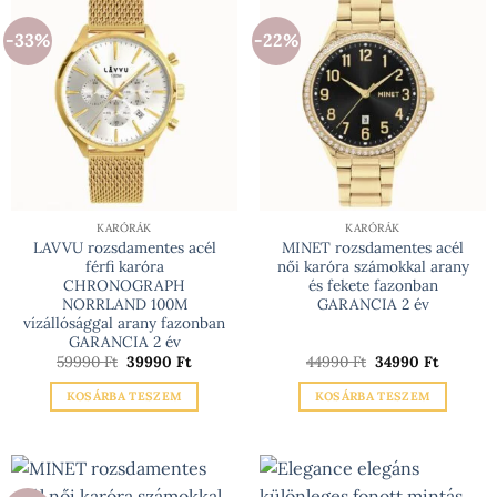
-33%
-22%
KARÓRÁK
KARÓRÁK
LAVVU rozsdamentes acél
MINET rozsdamentes acél
férfi karóra
női karóra számokkal arany
CHRONOGRAPH
és fekete fazonban
NORRLAND 100M
GARANCIA 2 év
vízállósággal arany fazonban
GARANCIA 2 év
Original
Current
Original
Current
59990
Ft
39990
Ft
44990
Ft
34990
Ft
price
price
price
price
was:
is:
was:
is:
KOSÁRBA TESZEM
KOSÁRBA TESZEM
59990 Ft.
39990 Ft.
44990 Ft.
34990 Ft