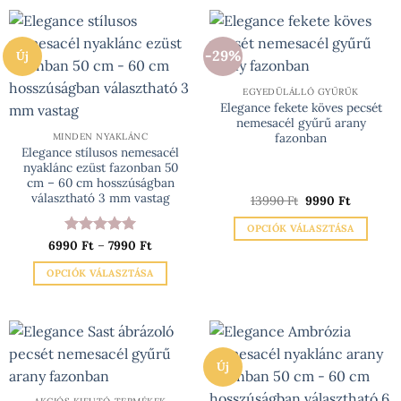
-29%
Új
EGYEDÜLÁLLÓ GYŰRŰK
Elegance fekete köves pecsét
nemesacél gyűrű arany
fazonban
MINDEN NYAKLÁNC
Elegance stílusos nemesacél
nyaklánc ezüst fazonban 50
cm – 60 cm hosszúságban
választható 3 mm vastag
Original
Current
13990
Ft
9990
Ft
price
price
was:
is:
OPCIÓK VÁLASZTÁSA
13990 Ft.
9990 Ft.
Ártartomány:
6990
Értékelés:
Ft
–
7990
5
Ft
Ennek
6990 Ft
/ 5
-
a
OPCIÓK VÁLASZTÁSA
7990 Ft
terméknek
Ennek
több
a
variációja
terméknek
van.
több
A
Új
variációja
változatok
van.
a