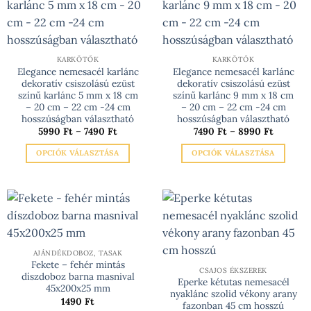
A
változatok
a
termékoldalon
KARKÖTŐK
KARKÖTŐK
választhatók
Elegance nemesacél karlánc
Elegance nemesacél karlánc
dekoratív csiszolású ezüst
dekoratív csiszolású ezüst
ki
színű karlánc 5 mm x 18 cm
színű karlánc 9 mm x 18 cm
– 20 cm – 22 cm -24 cm
– 20 cm – 22 cm -24 cm
hosszúságban választható
hosszúságban választható
Ártartomány:
Ártartom
5990
Ft
–
7490
Ft
7490
Ft
–
8990
Ft
5990 Ft
7490 Ft
-
-
OPCIÓK VÁLASZTÁSA
OPCIÓK VÁLASZTÁSA
7490 Ft
8990 Ft
Ennek
Ennek
a
a
terméknek
terméknek
több
több
variációja
variációja
van.
van.
AJÁNDÉKDOBOZ, TASAK
A
A
Fekete – fehér mintás
változatok
változatok
CSAJOS ÉKSZEREK
díszdoboz barna masnival
Eperke kétutas nemesacél
a
a
45x200x25 mm
nyaklánc szolid vékony arany
termékoldalon
termékoldalon
1490
Ft
fazonban 45 cm hosszú