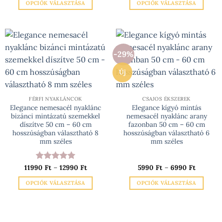
OPCIÓK VÁLASZTÁSA
OPCIÓK VÁLASZTÁSA
13990 Ft
16990 F
Ennek
Ennek
a
a
terméknek
terméknek
több
több
-29%
variációja
variációja
van.
van.
Új
A
A
változatok
változatok
a
a
FÉRFI NYAKLÁNCOK
CSAJOS ÉKSZEREK
Elegance nemesacél nyaklánc
Elegance kígyó mintás
termékoldalon
termékoldalon
bizánci mintázatú szemekkel
nemesacél nyaklánc arany
választhatók
választhatók
díszítve 50 cm – 60 cm
fazonban 50 cm – 60 cm
ki
ki
hosszúságban választható 8
hosszúságban választható 6
mm széles
mm széles
Ártartomány:
Ártarto
11990
Értékelés:
Ft
–
12990
5
Ft
5990
Ft
–
6990
Ft
11990 Ft
5990 Ft
/ 5
-
-
OPCIÓK VÁLASZTÁSA
OPCIÓK VÁLASZTÁSA
12990 Ft
6990 Ft
Ennek
Ennek
a
a
terméknek
terméknek