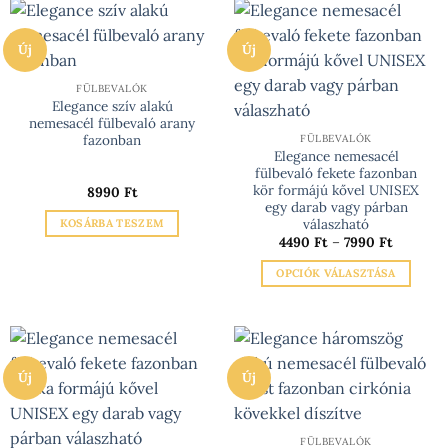
Új
Új
FÜLBEVALÓK
Elegance szív alakú
nemesacél fülbevaló arany
fazonban
FÜLBEVALÓK
Elegance nemesacél
fülbevaló fekete fazonban
kör formájú kővel UNISEX
8990
Ft
egy darab vagy párban
válaszható
KOSÁRBA TESZEM
Ártartom
4490
Ft
–
7990
Ft
4490 Ft
-
OPCIÓK VÁLASZTÁSA
7990 Ft
Ennek
a
terméknek
több
Új
Új
variációja
van.
A
változatok
FÜLBEVALÓK