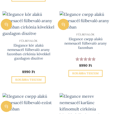
Új
Új
FÜLBEVALÓK
Elegance csepp alakú
FÜLBEVALÓK
nemesacél fülbevaló arany
Elegance kör alakú
fazonban
nemesacél fülbevaló arany
fazonban cirkónia kövekkel
gazdagon díszítve
Értékelés:
8990
Ft
5
/ 5
8990
Ft
KOSÁRBA TESZEM
KOSÁRBA TESZEM
Új