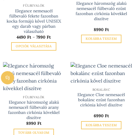
Elegance háromszög alakú
a
FÜLBEVALÓK
nemesacél fülbevaló ezüst
Elegance nemesacél
termékoldalon
fazonban cirkónia kövekkel
fülbevaló fekete fazonban
választhatók
díszítve
kocka formájú kővel UNISEX
ki
egy darab vagy párban
8990
Ft
válaszható
Ártartomány:
4490
Ft
–
7990
Ft
KOSÁRBA TESZEM
4490 Ft
-
OPCIÓK VÁLASZTÁSA
7990 Ft
Ennek
a
terméknek
több
Új
variációja
van.
BOKALÁNC
A
Elegance Cloe nemesacél
változatok
FÜLBEVALÓK
bokalánc ezüst fazonban
Elegance háromszög alakú
a
cirkónia kővel díszítve
nemesacél fülbevaló arany
termékoldalon
fazonban cirkónia kövekkel
6990
Ft
választhatók
díszítve
ki
8990
Ft
KOSÁRBA TESZEM
TOVÁBB OLVASOM