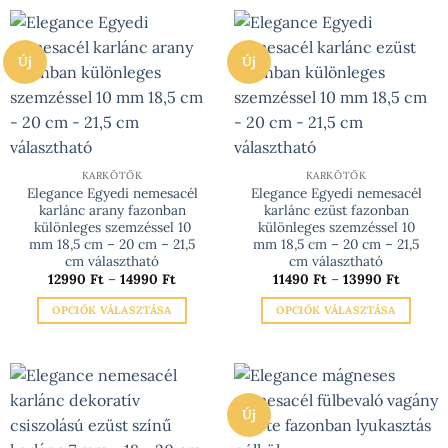
a
több
terméknek
variációja
több
van.
Új
Új
variációja
A
van.
változatok
A
a
változatok
termékoldalon
a
választhatók
termékoldalon
KARKÖTŐK
KARKÖTŐK
ki
választhatók
Elegance Egyedi nemesacél
Elegance Egyedi nemesacél
karlánc arany fazonban
karlánc ezüst fazonban
ki
különleges szemzéssel 10
különleges szemzéssel 10
mm 18,5 cm – 20 cm – 21,5
mm 18,5 cm – 20 cm – 21,5
cm választható
cm választható
Ártartomány:
Ártarto
12990
Ft
–
14990
Ft
11490
Ft
–
13990
Ft
12990 Ft
11490 Ft
-
-
OPCIÓK VÁLASZTÁSA
OPCIÓK VÁLASZTÁSA
14990 Ft
13990 F
Ennek
Ennek
a
a
terméknek
terméknek
több
több
Új
variációja
variációja
van.
van.