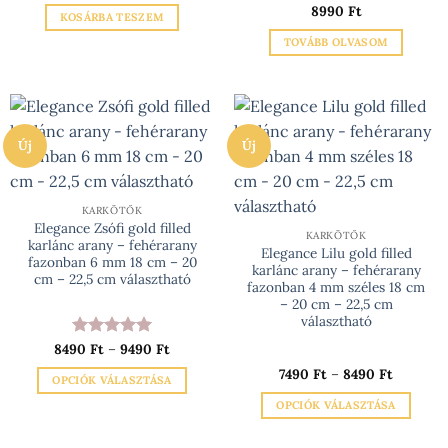
választhatók
választhatók
8990
Ft
KOSÁRBA TESZEM
ki
ki
TOVÁBB OLVASOM
Új
Új
KARKÖTŐK
Elegance Zsófi gold filled
KARKÖTŐK
karlánc arany – fehérarany
Elegance Lilu gold filled
fazonban 6 mm 18 cm – 20
karlánc arany – fehérarany
cm – 22,5 cm választható
fazonban 4 mm széles 18 cm
– 20 cm – 22,5 cm
választható
Ártartomány:
8490
Értékelés:
Ft
–
9490
5
Ft
8490 Ft
/ 5
Ártartom
-
7490
Ft
–
8490
Ft
OPCIÓK VÁLASZTÁSA
7490 Ft
9490 Ft
-
Ennek
OPCIÓK VÁLASZTÁSA
8490 Ft
a
Ennek
terméknek