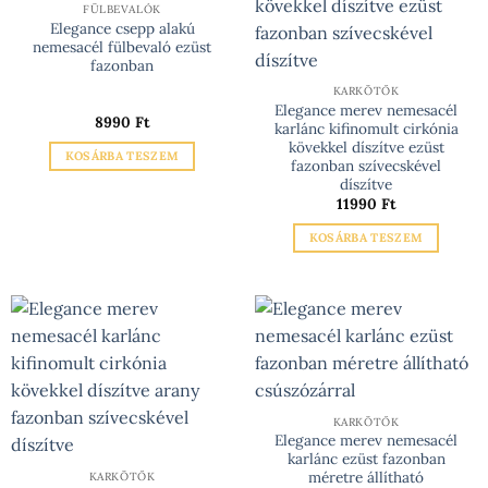
FÜLBEVALÓK
Elegance csepp alakú
nemesacél fülbevaló ezüst
fazonban
KARKÖTŐK
Elegance merev nemesacél
8990
Ft
karlánc kifinomult cirkónia
kövekkel díszítve ezüst
KOSÁRBA TESZEM
fazonban szívecskével
díszítve
11990
Ft
KOSÁRBA TESZEM
KARKÖTŐK
Elegance merev nemesacél
karlánc ezüst fazonban
méretre állítható
KARKÖTŐK