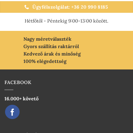
több
több
Ügyfélszolgálat: +36 20 990 8185
variációja
variációja
van.
van.
Hétfőtől - Péntekig 9:00-13:00 között.
A
A
változatok
változatok
a
a
Nagy méretválaszték
termékoldalon
termékoldalon
választhatók
választhatók
Gyors szállítás raktárról
ki
ki
Kedvező árak és minőség
100% elégedettség
FACEBOOK
16.000+ követő