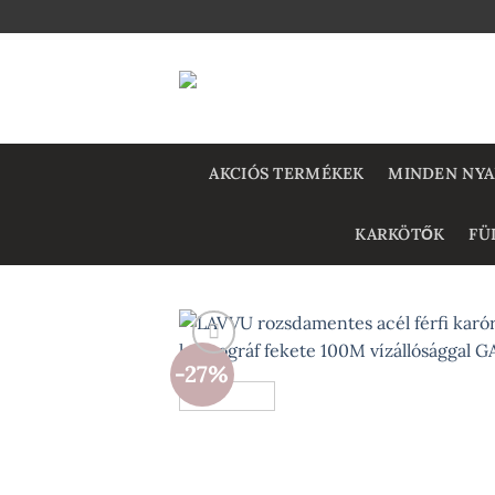
Skip
to
content
AKCIÓS TERMÉKEK
MINDEN NY
KARKÖTŐK
FÜ
-27%