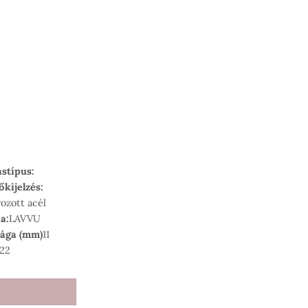
stípus:
őkijelzés:
rozott acél
a:
LAVVU
sága (mm)
11
 22