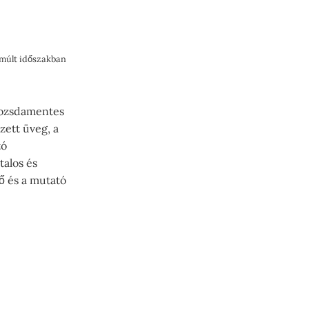
lmúlt időszakban
.
rozsdamentes
zett üveg, a
tó
talos és
tő és a mutató