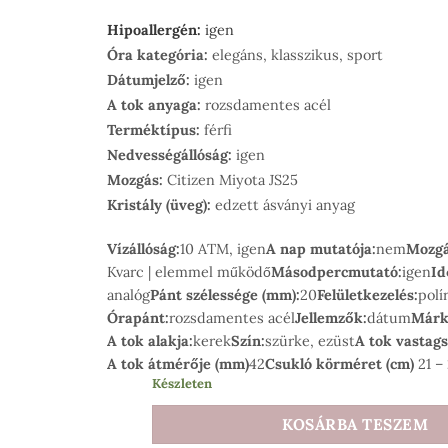
Hipoallergén:
igen
Óra kategória:
elegáns, klasszikus, sport
Dátumjelző:
igen
A tok anyaga:
rozsdamentes acél
Terméktípus:
férfi
Nedvességállóság:
igen
Mozgás:
Citizen Miyota JS25
Kristály (üveg):
edzett ásványi anyag
Vízállóság:
10 ATM, igen
A nap mutatója:
nem
Mozgá
Kvarc | elemmel működő
Másodpercmutató:
igen
Id
analóg
Pánt szélessége (mm):
20
Felületkezelés:
polí
Órapánt:
rozsdamentes acél
Jellemzők:
dátum
Márk
A tok alakja:
kerek
Szín:
szürke, ezüst
A tok vastag
A tok átmérője (mm)
42
Csukló körméret (cm)
21 –
Készleten
KOSÁRBA TESZEM