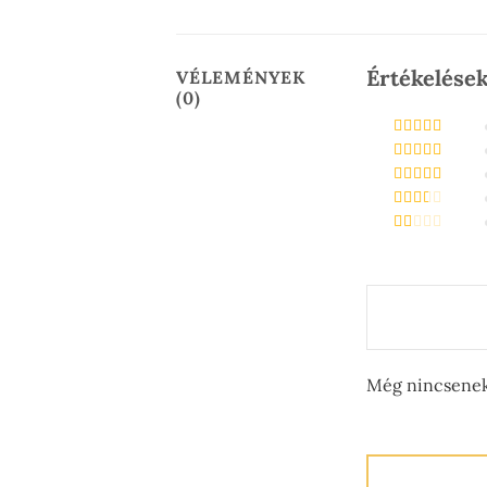
Értékelése
VÉLEMÉNYEK
(0)
Értékelés:
5
/
5
Értékelés:
4
/ 5
Értékelés:
3
/ 5
Értékelés:
2
/ 5
Értékelés:
1
/
5
Még nincsenek