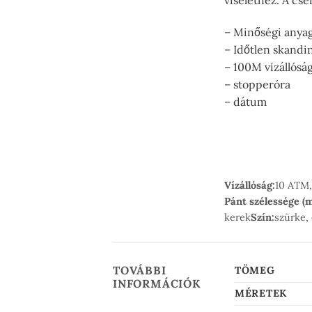
viselethez. A cse
– Minőségi anya
– Időtlen skandi
– 100M vízállósá
– stopperóra
– dátum
Vízállóság:
10 ATM,
Pánt szélessége (
kerek
Szín:
szürke,
TOVÁBBI
TÖMEG
INFORMÁCIÓK
MÉRETEK