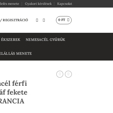
delés menete
Gyakori kérdések
Kapcsolat
0
FT
 / REGISZTRÁCIÓ
 ÉKSZEREK
NEMESACÉL GYŰRŰK
ELÁLLÁS MENETE
él férfi
f fekete
ARANCIA