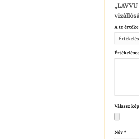
„LAVVU 
vízálló
A te érték
Értékelés
Válassz kép
Név
*