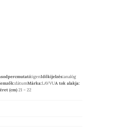
sodpercmutató:
igen
Időkijelzés:
analóg
llemzők:
dátum
Márka:
LAVVU
A tok alakja:
éret (cm)
21 – 22