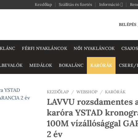
Kezdőlap
Szállítás és fizetés
Információ
Ren
BELÉPÉS
AKLÁNC
FÉRFI NYAKLÁNCOK
NŐI NYAKLÁNCOK
CSAJOS
LBEVALÓK
MEDÁLOK
BOKALÁNC
KARÓRÁK
CSERE/
KEZDŐLAP
/
WEBSHOP
/
KARÓRÁK
LAVVU rozsdamentes ac
karóra YSTAD kronográ
100M vízállósággal G
2 év