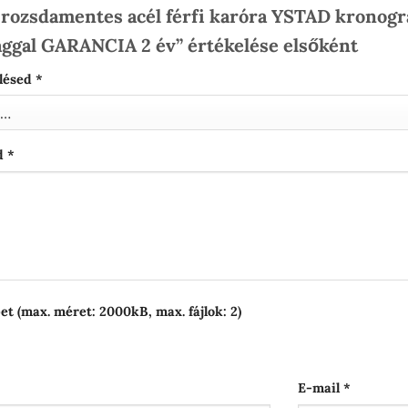
rozsdamentes acél férfi karóra YSTAD kronogr
sággal GARANCIA 2 év” értékelése elsőként
elésed
*
ed
*
et (max. méret: 2000kB, max. fájlok: 2)
E-mail
*