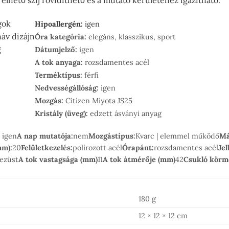
rélhető szíj rövidíthető és a mutató kerületéhez igazítható.
gok
Hipoallergén:
igen
náv dizájn
Óra kategória:
elegáns, klasszikus, sport
g
Dátumjelző:
igen
A tok anyaga:
rozsdamentes acél
Terméktípus:
férfi
Nedvességállóság:
igen
Mozgás:
Citizen Miyota JS25
Kristály (üveg):
edzett ásványi anyag
 igen
A nap mutatója:
nem
Mozgástípus:
Kvarc | elemmel működő
Má
mm):
20
Felületkezelés:
polírozott acél
Órapánt:
rozsdamentes acél
Je
 ezüst
A tok vastagsága (mm)
11
A tok átmérője (mm)
42
Csukló körm
180 g
12 × 12 × 12 cm