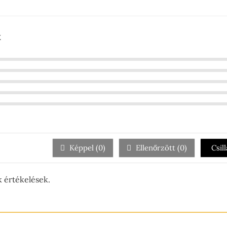
k
Képpel (
0
)
Ellenőrzött (
0
)
Csil
 értékelések.