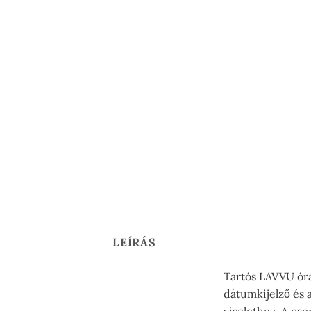
LEÍRÁS
Tartós LAVVU óra 
dátumkijelző és a