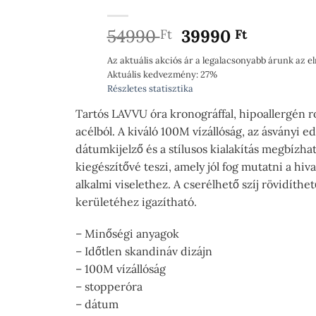
Original
Current
54990
39990
Ft
Ft
price
price
Az aktuális akciós ár a legalacsonyabb árunk az e
was:
is:
Aktuális kedvezmény:
27%
54990 Ft.
39990 Ft
Részletes statisztika
Tartós LAVVU óra kronográffal, hipoallergén 
acélból. A kiváló 100M vízállóság, az ásványi ed
dátumkijelző és a stílusos kialakítás megbízha
kiegészítővé teszi, amely jól fog mutatni a hiva
alkalmi viselethez. A cserélhető szíj rövidíthe
kerületéhez igazítható.
– Minőségi anyagok
– Időtlen skandináv dizájn
– 100M vízállóság
– stopperóra
– dátum