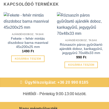
KAPCSOLÓDÓ TERMÉKEK
AJÁNDÉKDOBOZ, TASAK
Fekete – fehér mintás
AJÁNDÉKDOBOZ, TASAK
díszdoboz barna masnival
Rózsaszín páros gyűrűtartó
45x200x25 mm
ajándék doboz, karikagyűrű,
1490
Ft
jegygyűrű 70x48x33 mm
990
Ft
KOSÁRBA TESZEM
KOSÁRBA TESZEM
Ügyfélszolgálat: +36 20 990 8185
Hétfőtől - Péntekig 9:00-13:00 között.
Nagy méretválaszték