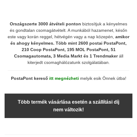
Országszerte 3000 átvételi ponton
biztosítjuk a kényelmes
és gondtalan csomagátvételt. A munkából hazamenet, későn
este vagy korán reggel, hétvégén vagy a nap közepén,
amikor
és ahogy kényelmes.
Több mint 2600 postai PostaPont,
210 Coop PostaPont, 195 MOL PostaPont, 51
Csomagautomata, 3 Media Markt és 1 Trendmaker
áll
kiterjedt csomaghálózatunk szolgálatában.
PostaPont kereső
itt megnézheti
melyik esik Önnek útba!
Több termék vásárlása esetén a szállítási díj
nem változik!