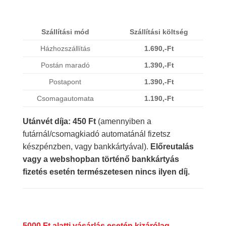
Szállítási mód
Szállítási költség
Házhozszállítás
1.690,-Ft
Postán maradó
1.390,-Ft
Postapont
1.390,-Ft
Csomagautomata
1.190,-Ft
Utánvét díja: 450 Ft
(amennyiben a
futárnál/csomagkiadó automatánál fizetsz
készpénzben, vagy bankkártyával).
Előreutalás
vagy a webshopban történő bankkártyás
fizetés esetén természetesen nincs ilyen díj.
5000 Ft alatti vásárlás esetén kizárólag