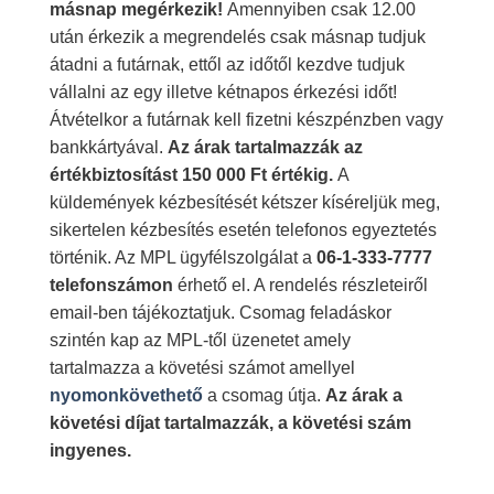
másnap megérkezik!
Amennyiben csak 12.00
után érkezik a megrendelés csak másnap tudjuk
átadni a futárnak, ettől az időtől kezdve tudjuk
vállalni az egy illetve kétnapos érkezési időt!
Átvételkor a futárnak kell fizetni készpénzben vagy
bankkártyával.
Az árak tartalmazzák az
értékbiztosítást 150 000 Ft értékig.
A
küldemények kézbesítését kétszer kíséreljük meg,
sikertelen kézbesítés esetén telefonos egyeztetés
történik. Az MPL ügyfélszolgálat a
06-1-333-7777
telefonszámon
érhető el. A rendelés részleteiről
email-ben tájékoztatjuk. Csomag feladáskor
szintén kap az MPL-től üzenetet amely
tartalmazza a követési számot amellyel
nyomonkövethető
a csomag útja.
Az árak a
követési díjat tartalmazzák, a követési szám
ingyenes.