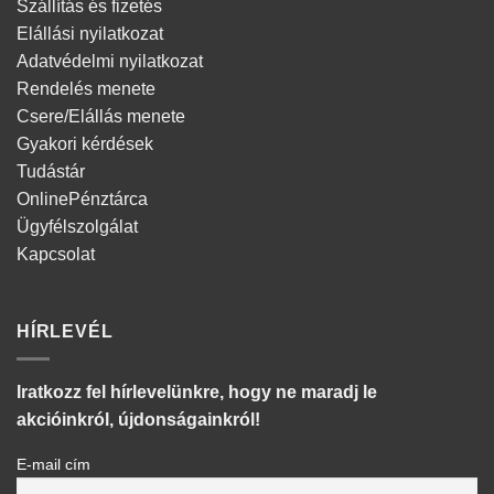
Szállítás és fizetés
Elállási nyilatkozat
Adatvédelmi nyilatkozat
Rendelés menete
Csere/Elállás menete
Gyakori kérdések
Tudástár
OnlinePénztárca
Ügyfélszolgálat
Kapcsolat
HÍRLEVÉL
Iratkozz fel hírlevelünkre, hogy ne maradj le
akcióinkról, újdonságainkról!
E-mail cím