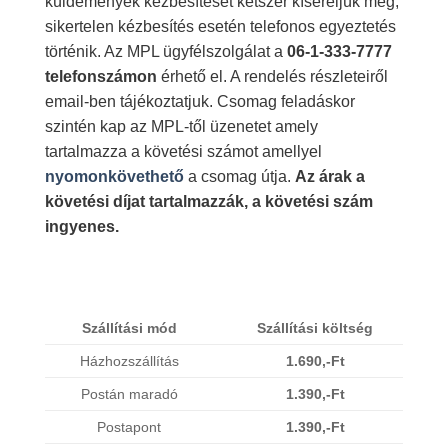
küldemények kézbesítését kétszer kíséreljük meg,
sikertelen kézbesítés esetén telefonos egyeztetés
történik. Az MPL ügyfélszolgálat a
06-1-333-7777
telefonszámon
érhető el. A rendelés részleteiről
email-ben tájékoztatjuk. Csomag feladáskor
szintén kap az MPL-től üzenetet amely
tartalmazza a követési számot amellyel
nyomonkövethető
a csomag útja.
Az árak a
követési díjat tartalmazzák, a követési szám
ingyenes.
Szállítási mód
Szállítási költség
Házhozszállítás
1.690,-Ft
Postán maradó
1.390,-Ft
Postapont
1.390,-Ft