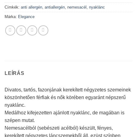
Címkék:
anti allergén
,
antiallergén
,
nemesacél
,
nyaklánc
Márka:
Elegance
LEÍRÁS
Divatos, tartós, fazonjának kerekített négyzetes szemeinek
köszönhetően férfiak és nők körében egyaránt népszerű
nyaklánc.
Medálhoz kifejezetten ajánlott nyaklánc, de magában is
szépen mutat.
Nemesacélból (sebészeti acélból) készült, fényes,
kerekített négyzetes láncszemekből áll, ezüst színben