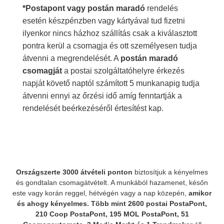
*Postapont vagy postán maradó
rendelés
esetén készpénzben vagy kártyával tud fizetni
ilyenkor nincs házhoz szállítás csak a kiválasztott
pontra kerül a csomagja és ott személyesen tudja
átvenni a megrendelését. A
postán maradó
csomagját
a postai szolgáltatóhelyre érkezés
napját követő naptól számított 5 munkanapig tudja
átvenni ennyi az őrzési idő amíg fenntartják a
rendelését beérkezéséről értesítést kap.
Országszerte 3000 átvételi ponton
biztosítjuk a kényelmes
és gondtalan csomagátvételt. A munkából hazamenet, későn
este vagy korán reggel, hétvégén vagy a nap közepén,
amikor
és ahogy kényelmes.
Több mint 2600 postai PostaPont,
210 Coop PostaPont, 195 MOL PostaPont, 51