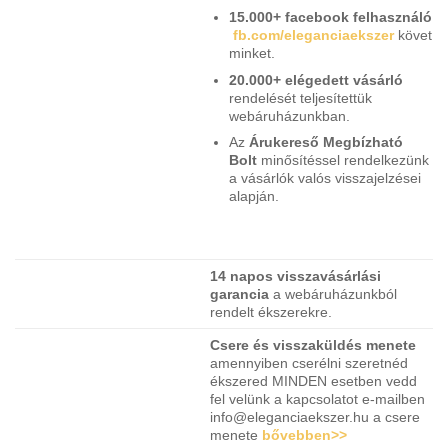
15.000+ facebook felhasználó
fb.com/eleganciaekszer
követ
minket.
20.000+ elégedett vásárló
rendelését teljesítettük
webáruházunkban.
Az
Árukereső Megbízható
Bolt
minősítéssel rendelkezünk
a vásárlók valós visszajelzései
alapján.
14 napos visszavásárlási
garancia
a webáruházunkból
rendelt ékszerekre.
Csere és visszaküldés menete
amennyiben cserélni szeretnéd
ékszered MINDEN esetben vedd
fel velünk a kapcsolatot e-mailben
info@eleganciaekszer.hu a csere
menete
bővebben>>