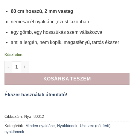
60 cm hosszú, 2 mm vastag
nemesacél nyaklánc ,ezüst fazonban
egy gömb, egy hosszúkás szem váltakozva
anti allergén, nem kopik, magasfényű, tartós ékszer
Készleten
Elegance Nemesacél medál nyaklánc vékonyabb fazonban 2 m
KOSÁRBA TESZEM
Ékszer használati útmutató!
Cikkszám:
Nya -80012
Kategóriák:
Minden nyaklánc
,
Nyakláncok
,
Uniszex (női-férfi)
nyakláncok