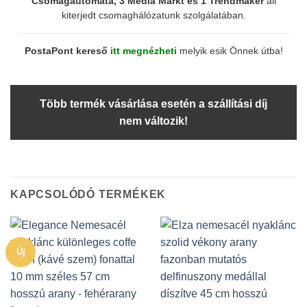
Csomagautomata, 3 Media Markt és 1 Trendmaker
áll
kiterjedt csomaghálózatunk szolgálatában.
PostaPont kereső
itt megnézheti
melyik esik Önnek útba!
Több termék vásárlása esetén a szállítási díj
nem változik!
KAPCSOLÓDÓ TERMÉKEK
Új