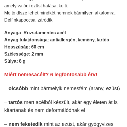
amely valódi ezüst hatását kelti.
Méltó dísze lehet mindkét nemnek bármilyen alkalomra.
Delfinkapoccsal záródik.
Anyaga: Rozsdamentes acél
Anyag tulajdonsága: antiallergén, kemény, tartós
Hosszúság: 60 cm
Szélessége: 2 mm
Súlya: 8 g
Miért nemesacélt? 6 legfontosabb érv!
–
olcsóbb
mint bármelyik nemesfém (arany, ezüst)
–
tartós
mert acélból készült, akár egy életen át is
kitartanak és nem deformálódnak el
–
nem feketedik
mint az ezüst, akár gyógyvizes