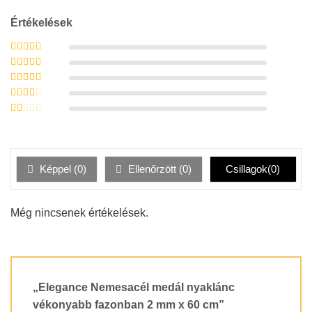
Értékelések
Értékelés:
5
/
5
Értékelés:
4
/ 5
Értékelés:
3
/ 5
Értékelés:
2
/ 5
Értékelés:
1
/
5
Képpel (
0
)
Ellenőrzött (
0
)
Csillagok(
0
)
Még nincsenek értékelések.
„Elegance Nemesacél medál nyaklánc
vékonyabb fazonban 2 mm x 60 cm”