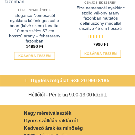
CSAJOS ÉKSZEREK
Elza nemesacél nyaklánc
FÉRFI NYAKLÁNCOK
szolid vékony arany
Elegance Nemesacél
fazonban mutatós
nyaklánc különleges coffe
delfinuszony medállal
bean (kávé szem) fonattal
díszítve 45 cm hosszú
10 mm széles 57 cm
hosszú arany – fehérarany
fazonban
Értékelés:
5
7990
Ft
14990
Ft
/ 5
KOSÁRBA TESZEM
KOSÁRBA TESZEM
Ügyfélszolgálat: +36 20 990 8185
Hétfőtől - Péntekig 9:00-13:00 között.
Nagy méretválaszték
Gyors szállítás raktárról
Kedvező árak és minőség