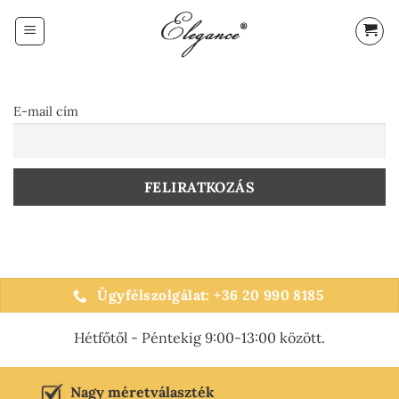
Skip
to
content
E-mail cím
Ügyfélszolgálat: +36 20 990 8185
Hétfőtől - Péntekig 9:00-13:00 között.
Nagy méretválaszték